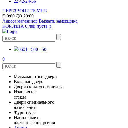
22 42-24-56
ПЕРЕЗВОНИТЕ МНЕ
С 9:00 ДО 20:00
Адреса магазинов
Вызвать замерщика
КОРЗИНА
0 лей
пуста :(
0601 - 500 - 50
0
Межкомнатные двери
Входные двери
ШПОНИРОВАНЫЕ
Двери скрытого монтажа
МЕТАЛЛИЧЕСКИЕ ДВЕРИ
Изделия из
СТЕКЛЯННЫЕ
стекла
ЭКОШПОН
Двери специального
В КВАРТИРУ
ДВЕРИ
назначения
ЗЕРКАЛЬНЫЕ
ЭМАЛЬ
Фурнитура
ДЛЯ ДОМА
ПРОТИВОПОЖАРНЫЕ
Напольные и
ДУШЕВЫЕ КАБИНЫ И ПЕРЕГОРОДКИ
КЕРАМОГРАНИТ
ДВЕРНЫЕ РУЧКИ
настенные покрытия
ИЗ МАССИВА СОСНЫ
Акции