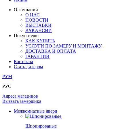
ЛАМИНАТ
ОГРАЖДЕНИЯ И СТУПЕНИ
ЗАМКИ
ПОД ОБОИ И ПОКРАСКУ
О компании
ИЗ МАССИВА ОЛЬХИ
О НАС
СТЕНОВЫЕ ПАНЕЛИ
РАЗДВИЖНЫЕ ПЕРЕГОРОДКИ
НОВОСТИ
КОМПЛЕКТУЮЩИЕ
РАСПРОДАЖА ОСТАТКОВ
ВЫСТАВКИ
ВАКАНСИИ
ОГРАНИЧИТЕЛИ
Покупателю
ВСЕ ДВЕРИ
КАК КУПИТЬ
УСЛУГИ ПО ЗАМЕРУ И МОНТАЖУ
ПЕТЛИ
ДОСТАВКА И ОПЛАТА
ГАРАНТИИ
Контакты
РАЗДВИЖНАЯ СИСТЕМА
Стать дилером
РУМ
РУС
Адреса магазинов
Вызвать замерщика
Межкомнатные двери
Шпонированые