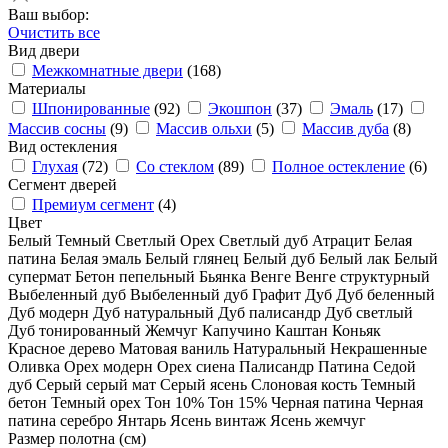
Ваш выбор:
Очистить все
Вид двери
Межкомнатные двери
(168)
Материалы
Шпонированные
(92)
Экошпон
(37)
Эмаль
(17)
Массив сосны
(9)
Массив ольхи
(5)
Массив дуба
(8)
Вид остекления
Глухая
(72)
Со стеклом
(89)
Полное остекление
(6)
Сегмент дверей
Премиум сегмент
(4)
Цвет
Белый
Темный
Светлый
Орех
Светлый дуб
Атрацит
Белая
патина
Белая эмаль
Белый глянец
Белый дуб
Белый лак
Белый
супермат
Бетон пепельный
Бьянка
Венге
Венге структурный
Выбеленный дуб
Выбеленный дуб
Графит
Дуб
Дуб беленный
Дуб модерн
Дуб натуральный
Дуб палисандр
Дуб светлый
Дуб тонированный
Жемчуг
Капучино
Каштан
Коньяк
Красное дерево
Матовая ваниль
Натуральный
Некрашенные
Оливка
Орех модерн
Орех сиена
Палисандр
Патина
Седой
дуб
Серый
серый мат
Серый ясень
Слоновая кость
Темный
бетон
Темный орех
Тон 10%
Тон 15%
Черная патина
Черная
патина серебро
Янтарь
Ясень винтаж
Ясень жемчуг
Размер полотна (см)