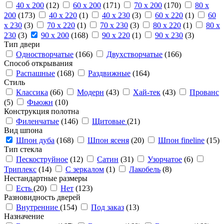
40 x 200
(12)
60 x 200
(171)
70 x 200
(170)
80 x
200
(173)
40 x 220
(1)
40 x 230
(3)
60 x 220
(1)
60
x 230
(3)
70 x 220
(1)
70 x 230
(3)
80 x 220
(1)
80 x
230
(3)
90 x 200
(168)
90 x 220
(1)
90 x 230
(3)
Тип двери
Одностворчатые
(166)
Двухстворчатые
(166)
Способ открывания
Распашные
(168)
Раздвижные
(164)
Стиль
Классика
(66)
Модерн
(43)
Хай-тек
(43)
Прованс
(5)
Фьюжн
(10)
Конструкция полотна
Филенчатые
(146)
Щитовые
(21)
Вид шпона
Шпон дуба
(168)
Шпон ясеня
(20)
Шпон fineline
(15)
Тип стекла
Пескоструйное
(12)
Сатин
(31)
Узорчатое
(6)
Триплекс
(14)
С зеркалом
(1)
Лакобель
(8)
Нестандартные размеры
Есть
(20)
Нет
(123)
Разновидность дверей
Внутренние
(154)
Под заказ
(13)
Назначение