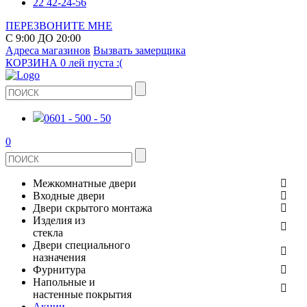
22 42-24-56
ПЕРЕЗВОНИТЕ МНЕ
С 9:00 ДО 20:00
Адреса магазинов
Вызвать замерщика
КОРЗИНА
0 лей
пуста :(
0601 - 500 - 50
0
Межкомнатные двери
Входные двери
ШПОНИРОВАНЫЕ
Двери скрытого монтажа
МЕТАЛЛИЧЕСКИЕ ДВЕРИ
Изделия из
СТЕКЛЯННЫЕ
стекла
ЭКОШПОН
Двери специального
В КВАРТИРУ
ДВЕРИ
назначения
ЗЕРКАЛЬНЫЕ
Фурнитура
ЭМАЛЬ
ПРОТИВОПОЖАРНЫЕ
Напольные и
ДЛЯ ДОМА
ДУШЕВЫЕ КАБИНЫ И ПЕРЕГОРОДКИ
ДВЕРНЫЕ РУЧКИ
настенные покрытия
КЕРАМОГРАНИТ
ИЗ МАССИВА СОСНЫ
Акции