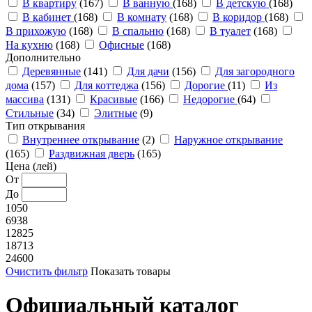
В квартиру
(167)
В ванную
(168)
В детскую
(168)
В кабинет
(168)
В комнату
(168)
В коридор
(168)
В прихожую
(168)
В спальню
(168)
В туалет
(168)
На кухню
(168)
Офисные
(168)
Дополнительно
Деревянные
(141)
Для дачи
(156)
Для загородного
дома
(157)
Для коттеджа
(156)
Дорогие
(11)
Из
массива
(131)
Красивые
(166)
Недорогие
(64)
Стильные
(34)
Элитные
(9)
Тип открывания
Внутреннее открывание
(2)
Наружное открывание
(165)
Раздвижная дверь
(165)
Цена (лей)
От
До
1050
6938
12825
18713
24600
Очистить фильтр
Показать товары
Официальный каталог