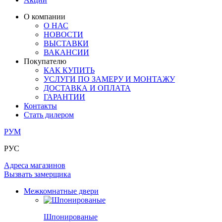
ЛАМИНАТ
ОГРАЖДЕНИЯ И СТУПЕНИ
ЗАМКИ
ПОД ОБОИ И ПОКРАСКУ
О компании
ИЗ МАССИВА ОЛЬХИ
О НАС
СТЕНОВЫЕ ПАНЕЛИ
РАЗДВИЖНЫЕ ПЕРЕГОРОДКИ
НОВОСТИ
КОМПЛЕКТУЮЩИЕ
РАСПРОДАЖА ОСТАТКОВ
ВЫСТАВКИ
ВАКАНСИИ
ОГРАНИЧИТЕЛИ
Покупателю
ВСЕ ДВЕРИ
КАК КУПИТЬ
УСЛУГИ ПО ЗАМЕРУ И МОНТАЖУ
ПЕТЛИ
ДОСТАВКА И ОПЛАТА
ГАРАНТИИ
Контакты
РАЗДВИЖНАЯ СИСТЕМА
Стать дилером
РУМ
РУС
Адреса магазинов
Вызвать замерщика
Межкомнатные двери
Шпонированые