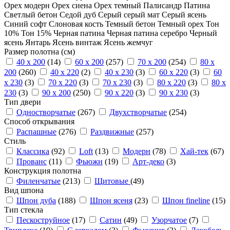
Орех модерн
Орех сиена
Орех темный
Палисандр
Патина
Светлый бетон
Седой дуб
Серый
серый мат
Серый ясень
Синий софт
Слоновая кость
Темный бетон
Темный орех
Тон
10%
Тон 15%
Черная патина
Черная патина серебро
Черный
ясень
Янтарь
Ясень винтаж
Ясень жемчуг
Размер полотна (см)
40 x 200
(14)
60 x 200
(257)
70 x 200
(254)
80 x
200
(260)
40 x 220
(2)
40 x 230
(3)
60 x 220
(3)
60
x 230
(3)
70 x 220
(3)
70 x 230
(3)
80 x 220
(3)
80 x
230
(3)
90 x 200
(250)
90 x 220
(3)
90 x 230
(3)
Тип двери
Одностворчатые
(267)
Двухстворчатые
(254)
Способ открывания
Распашные
(276)
Раздвижные
(257)
Стиль
Классика
(92)
Loft
(13)
Модерн
(78)
Хай-тек
(67)
Прованс
(11)
Фьюжн
(19)
Арт-деко
(3)
Конструкция полотна
Филенчатые
(213)
Щитовые
(49)
Вид шпона
Шпон дуба
(188)
Шпон ясеня
(23)
Шпон fineline
(15)
Тип стекла
Пескоструйное
(17)
Сатин
(49)
Узорчатое
(7)