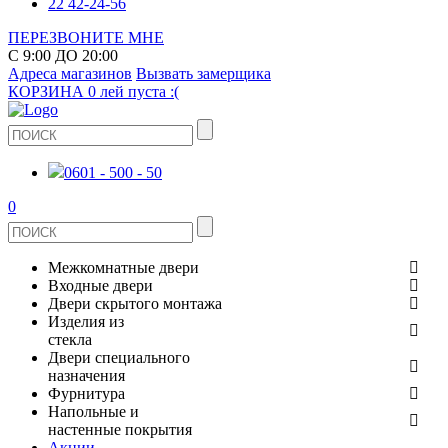
22 42-24-56
ПЕРЕЗВОНИТЕ МНЕ
С 9:00 ДО 20:00
Адреса магазинов
Вызвать замерщика
КОРЗИНА
0 лей
пуста :(
0601 - 500 - 50
0
Межкомнатные двери
Входные двери
ШПОНИРОВАНЫЕ
Двери скрытого монтажа
МЕТАЛЛИЧЕСКИЕ ДВЕРИ
Изделия из
СТЕКЛЯННЫЕ
стекла
ЭКОШПОН
Двери специального
В КВАРТИРУ
ДВЕРИ
назначения
ЗЕРКАЛЬНЫЕ
Фурнитура
ЭМАЛЬ
ПРОТИВОПОЖАРНЫЕ
Напольные и
ДЛЯ ДОМА
ДУШЕВЫЕ КАБИНЫ И ПЕРЕГОРОДКИ
ДВЕРНЫЕ РУЧКИ
настенные покрытия
КЕРАМОГРАНИТ
ИЗ МАССИВА СОСНЫ
Акции