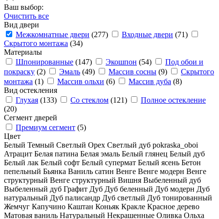
Ваш выбор:
Очистить все
Вид двери
Межкомнатные двери
(277)
Входные двери
(71)
Скрытого монтажа
(34)
Материалы
Шпонированные
(147)
Экошпон
(54)
Под обои и
покраску
(2)
Эмаль
(49)
Массив сосны
(9)
Скрытого
монтажа
(1)
Массив ольхи
(6)
Массив дуба
(8)
Вид остекления
Глухая
(133)
Со стеклом
(121)
Полное остекление
(20)
Сегмент дверей
Премиум сегмент
(5)
Цвет
Белый
Темный
Светлый
Орех
Светлый дуб
pokraska_oboi
Атрацит
Белая патина
Белая эмаль
Белый глянец
Белый дуб
Белый лак
Белый софт
Белый супермат
Белый ясень
Бетон
пепельный
Бьянка
Ваниль сатин
Венге
Венге модерн
Венге
структурный
Венге структурный
Вишня
Выбеленный дуб
Выбеленный дуб
Графит
Дуб
Дуб беленный
Дуб модерн
Дуб
натуральный
Дуб палисандр
Дуб светлый
Дуб тонированный
Жемчуг
Капучино
Каштан
Коньяк
Кракле
Красное дерево
Матовая ваниль
Натуральный
Некрашенные
Оливка
Ольха