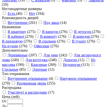
Триплекс
(19)
С зеркалом
(3)
Фьюзинг
(3)
Лакобель
(10)
Нестандартные размеры
Есть
(40)
Нет
(194)
Разновидность дверей
Внутренние
(261)
Под заказ
(14)
Назначение
В квартиру
(275)
В ванную
(276)
В детскую
(276)
В кабинет
(276)
В комнату
(276)
В коридор
(276)
В прихожую
(276)
В спальню
(276)
В туалет
(276)
На кухню
(276)
Офисные
(276)
Дополнительно
Деревянные
(207)
Для дачи
(242)
Для загородного
дома
(249)
Для коттеджа
(248)
Дорогие
(12)
Из
массива
(190)
Красивые
(269)
Недорогие
(113)
Стильные
(85)
Элитные
(12)
Тип открывания
Внутреннее открывание
(4)
Наружное открывание
(270)
Раздвижная дверь
(255)
Распродажа
Участвует в распродаже
(17)
Цена (лей)
От
До