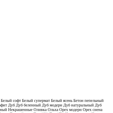
к
Белый софт
Белый супермат
Белый ясень
Бетон пепельный
афит
Дуб
Дуб беленный
Дуб модерн
Дуб натуральный
Дуб
ьный
Некрашенные
Оливка
Ольха
Орех модерн
Орех сиена