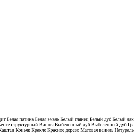
цит
Белая патина
Белая эмаль
Белый глянец
Белый дуб
Белый ла
Венге структурный
Вишня
Выбеленный дуб
Выбеленный дуб
Гр
Каштан
Коньяк
Кракле
Красное дерево
Матовая ваниль
Натурал