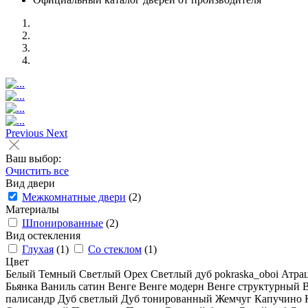
Previous
Next
Ваш выбор:
Очистить все
Вид двери
Межкомнатные двери
(2)
Материалы
Шпонированные
(2)
Вид остекления
Глухая
(1)
Со стеклом
(1)
Цвет
Белый
Темный
Светлый
Орех
Светлый дуб
pokraska_oboi
Атра
Бьянка
Ваниль сатин
Венге
Венге модерн
Венге структурный
палисандр
Дуб светлый
Дуб тонированный
Жемчуг
Капучино