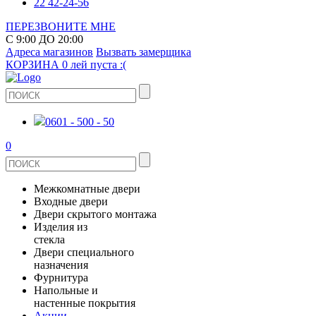
22 42-24-56
ПЕРЕЗВОНИТЕ МНЕ
С 9:00 ДО 20:00
Адреса магазинов
Вызвать замерщика
КОРЗИНА
0 лей
пуста :(
0601 - 500 - 50
0
Межкомнатные двери
Входные двери
ШПОНИРОВАНЫЕ
Двери скрытого монтажа
МЕТАЛЛИЧЕСКИЕ ДВЕРИ
Изделия из
СТЕКЛЯННЫЕ
стекла
ЭКОШПОН
Двери специального
В КВАРТИРУ
ДВЕРИ
назначения
ЗЕРКАЛЬНЫЕ
Фурнитура
ЭМАЛЬ
ПРОТИВОПОЖАРНЫЕ
Напольные и
ДЛЯ ДОМА
ДУШЕВЫЕ КАБИНЫ И ПЕРЕГОРОДКИ
ДВЕРНЫЕ РУЧКИ
настенные покрытия
КЕРАМОГРАНИТ
ИЗ МАССИВА СОСНЫ
Акции