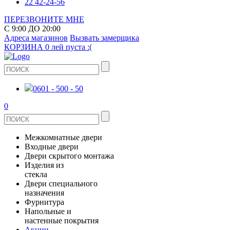
22 42-24-56
ПЕРЕЗВОНИТЕ МНЕ
С 9:00 ДО 20:00
Адреса магазинов
Вызвать замерщика
КОРЗИНА
0 лей
пуста :(
0601 - 500 - 50
0
Межкомнатные двери
Входные двери
ШПОНИРОВАНЫЕ
Двери скрытого монтажа
МЕТАЛЛИЧЕСКИЕ ДВЕРИ
Изделия из
СТЕКЛЯННЫЕ
стекла
ЭКОШПОН
Двери специального
В КВАРТИРУ
ДВЕРИ
назначения
ЗЕРКАЛЬНЫЕ
Фурнитура
ЭМАЛЬ
ПРОТИВОПОЖАРНЫЕ
Напольные и
ДЛЯ ДОМА
ДУШЕВЫЕ КАБИНЫ И ПЕРЕГОРОДКИ
ДВЕРНЫЕ РУЧКИ
настенные покрытия
КЕРАМОГРАНИТ
ИЗ МАССИВА СОСНЫ
Акции