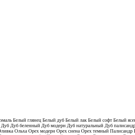
 эмаль
Белый глянец
Белый дуб
Белый лак
Белый софт
Белый яс
т
Дуб
Дуб беленный
Дуб модерн
Дуб натуральный
Дуб палисанд
Оливка
Ольха
Орех модерн
Орех сиена
Орех темный
Палисандр