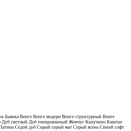
ень
Бьянка
Венге
Венге модерн
Венге структурный
Венге
р
Дуб светлый
Дуб тонированный
Жемчуг
Капучино
Каштан
Патина
Седой дуб
Серый
серый мат
Серый ясень
Синий софт