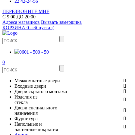
22 42-24-56
ПЕРЕЗВОНИТЕ МНЕ
С 9:00 ДО 20:00
Адреса магазинов
Вызвать замерщика
КОРЗИНА
0 лей
пуста :(
0601 - 500 - 50
0
Межкомнатные двери
Входные двери
ШПОНИРОВАНЫЕ
Двери скрытого монтажа
МЕТАЛЛИЧЕСКИЕ ДВЕРИ
Изделия из
СТЕКЛЯННЫЕ
стекла
ЭКОШПОН
Двери специального
В КВАРТИРУ
ДВЕРИ
назначения
ЗЕРКАЛЬНЫЕ
Фурнитура
ЭМАЛЬ
ПРОТИВОПОЖАРНЫЕ
Напольные и
ДЛЯ ДОМА
ДУШЕВЫЕ КАБИНЫ И ПЕРЕГОРОДКИ
ДВЕРНЫЕ РУЧКИ
настенные покрытия
КЕРАМОГРАНИТ
ИЗ МАССИВА СОСНЫ
Акции