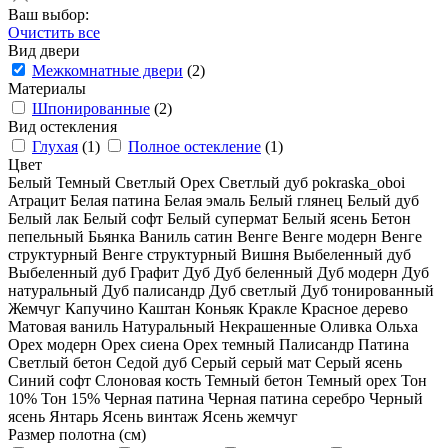
Ваш выбор:
Очистить все
Вид двери
Межкомнатные двери
(2)
Материалы
Шпонированные
(2)
Вид остекления
Глухая
(1)
Полное остекление
(1)
Цвет
Белый
Темный
Светлый
Орех
Светлый дуб
pokraska_oboi
Атрацит
Белая патина
Белая эмаль
Белый глянец
Белый дуб
Белый лак
Белый софт
Белый супермат
Белый ясень
Бетон
пепельный
Бьянка
Ваниль сатин
Венге
Венге модерн
Венге
структурный
Венге структурный
Вишня
Выбеленный дуб
Выбеленный дуб
Графит
Дуб
Дуб беленный
Дуб модерн
Дуб
натуральный
Дуб палисандр
Дуб светлый
Дуб тонированный
Жемчуг
Капучино
Каштан
Коньяк
Кракле
Красное дерево
Матовая ваниль
Натуральный
Некрашенные
Оливка
Ольха
Орех модерн
Орех сиена
Орех темный
Палисандр
Патина
Светлый бетон
Седой дуб
Серый
серый мат
Серый ясень
Синий софт
Слоновая кость
Темный бетон
Темный орех
Тон
10%
Тон 15%
Черная патина
Черная патина серебро
Черный
ясень
Янтарь
Ясень винтаж
Ясень жемчуг
Размер полотна (см)