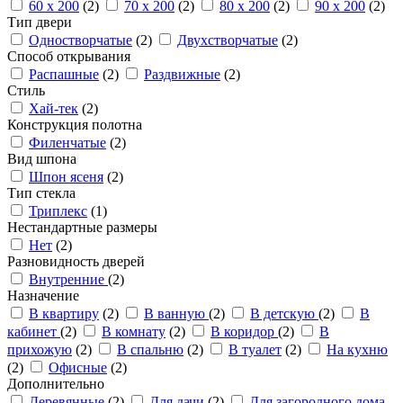
60 x 200
(2)
70 x 200
(2)
80 x 200
(2)
90 x 200
(2)
Тип двери
Одностворчатые
(2)
Двухстворчатые
(2)
Способ открывания
Распашные
(2)
Раздвижные
(2)
Стиль
Хай-тек
(2)
Конструкция полотна
Филенчатые
(2)
Вид шпона
Шпон ясеня
(2)
Тип стекла
Триплекс
(1)
Нестандартные размеры
Нет
(2)
Разновидность дверей
Внутренние
(2)
Назначение
В квартиру
(2)
В ванную
(2)
В детскую
(2)
В
кабинет
(2)
В комнату
(2)
В коридор
(2)
В
прихожую
(2)
В спальню
(2)
В туалет
(2)
На кухню
(2)
Офисные
(2)
Дополнительно
Деревянные
(2)
Для дачи
(2)
Для загородного дома