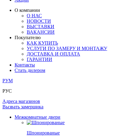
ЛАМИНАТ
ОГРАЖДЕНИЯ И СТУПЕНИ
ЗАМКИ
ПОД ОБОИ И ПОКРАСКУ
О компании
ИЗ МАССИВА ОЛЬХИ
О НАС
СТЕНОВЫЕ ПАНЕЛИ
РАЗДВИЖНЫЕ ПЕРЕГОРОДКИ
НОВОСТИ
КОМПЛЕКТУЮЩИЕ
РАСПРОДАЖА ОСТАТКОВ
ВЫСТАВКИ
ВАКАНСИИ
ОГРАНИЧИТЕЛИ
Покупателю
ВСЕ ДВЕРИ
КАК КУПИТЬ
УСЛУГИ ПО ЗАМЕРУ И МОНТАЖУ
ПЕТЛИ
ДОСТАВКА И ОПЛАТА
ГАРАНТИИ
Контакты
РАЗДВИЖНАЯ СИСТЕМА
Стать дилером
РУМ
РУС
Адреса магазинов
Вызвать замерщика
Межкомнатные двери
Шпонированые