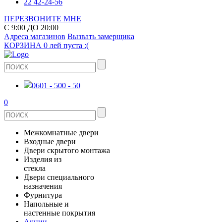
22 42-24-56
ПЕРЕЗВОНИТЕ МНЕ
С 9:00 ДО 20:00
Адреса магазинов
Вызвать замерщика
КОРЗИНА
0 лей
пуста :(
0601 - 500 - 50
0
Межкомнатные двери
Входные двери
ШПОНИРОВАНЫЕ
Двери скрытого монтажа
МЕТАЛЛИЧЕСКИЕ ДВЕРИ
Изделия из
СТЕКЛЯННЫЕ
стекла
ЭКОШПОН
Двери специального
В КВАРТИРУ
ДВЕРИ
назначения
ЗЕРКАЛЬНЫЕ
ЭМАЛЬ
Фурнитура
ДЛЯ ДОМА
ПРОТИВОПОЖАРНЫЕ
Напольные и
ДУШЕВЫЕ КАБИНЫ И ПЕРЕГОРОДКИ
КЕРАМОГРАНИТ
ДВЕРНЫЕ РУЧКИ
настенные покрытия
ИЗ МАССИВА СОСНЫ
Акции