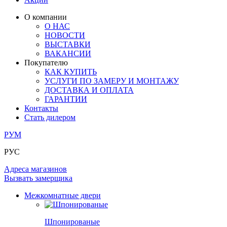
ЛАМИНАТ
ОГРАЖДЕНИЯ И СТУПЕНИ
ЗАМКИ
ПОД ОБОИ И ПОКРАСКУ
О компании
ИЗ МАССИВА ОЛЬХИ
О НАС
СТЕНОВЫЕ ПАНЕЛИ
РАЗДВИЖНЫЕ ПЕРЕГОРОДКИ
НОВОСТИ
КОМПЛЕКТУЮЩИЕ
РАСПРОДАЖА ОСТАТКОВ
ВЫСТАВКИ
ВАКАНСИИ
ОГРАНИЧИТЕЛИ
Покупателю
ВСЕ ДВЕРИ
КАК КУПИТЬ
УСЛУГИ ПО ЗАМЕРУ И МОНТАЖУ
ПЕТЛИ
ДОСТАВКА И ОПЛАТА
ГАРАНТИИ
Контакты
РАЗДВИЖНАЯ СИСТЕМА
Стать дилером
РУМ
РУС
Адреса магазинов
Вызвать замерщика
Межкомнатные двери
Шпонированые