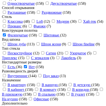
Одностворчатые
(158)
Двухстворчатые
(158)
Способ открывания
Распашные
(158)
Раздвижные
(158)
Стиль
Классика
(48)
Loft
(12)
Модерн
(30)
Хай-тек
(54)
Прованс
(6)
Фьюжн
(7)
Конструкция полотна
Филенчатые
(158)
Щитовые
(32)
Вид шпона
Шпон дуба
(113)
Шпон ясеня
(9)
Шпон fineline
(9)
Тип стекла
Пескоструйное
(12)
Сатин
(21)
Узорчатое
(5)
Триплекс
(15)
С зеркалом
(3)
Лакобель
(3)
Нестандартные размеры
Есть
(36)
Нет
(158)
Разновидность дверей
Внутренние
(144)
Под заказ
(13)
Назначение
В квартиру
(158)
В ванную
(158)
В детскую
(158)
В кабинет
(158)
В комнату
(158)
В коридор
(158)
В прихожую
(158)
В спальню
(158)
В туалет
(158)
На кухню
(158)
Офисные
(158)
Дополнительно