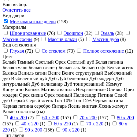
Ваш выбор:
Очистить все
Вид двери
Межкомнатные двери
(158)
Материалы
Шпонированные
(76)
Экошпон
(32)
Эмаль
(28)
Массив сосны
(9)
Массив ольхи
(5)
Массив дуба
(8)
Вид остекления
Глухая
(72)
Со стеклом
(73)
Полное остекление
(12)
Цвет
Белый
Темный
Светлый
Орех
Светлый дуб
Белая патина
Белая эмаль
Белый глянец
Белый лак
Белый софт
Белый ясень
Бьянка
Ваниль сатин
Венге
Венге структурный
Выбеленный
дуб
Выбеленный дуб
Дуб
Дуб беленный
Дуб модерн
Дуб
натуральный
Дуб палисандр
Дуб тонированный
Жемчуг
Капучино
Коньяк
Матовая ваниль
Некрашенные
Оливка
Орех
модерн
Орех сиена
Орех темный
Палисандр
Патина
Седой
дуб
Серый
Серый ясень
Тон 10%
Тон 15%
Черная патина
Черная патина серебро
Янтарь
Ясень винтаж
Ясень жемчуг
Размер полотна (см)
40 x 200
(7)
60 x 200
(157)
70 x 200
(157)
80 x 200
(157)
40 x 220
(1)
60 x 220
(1)
70 x 220
(1)
80 x
220
(1)
90 x 200
(156)
90 x 220
(1)
Тип двери