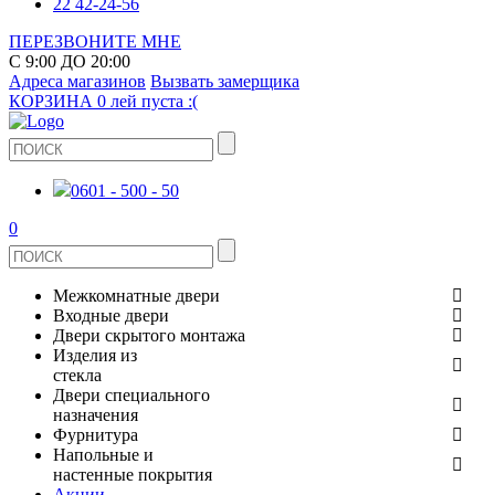
22 42-24-56
ПЕРЕЗВОНИТЕ МНЕ
С 9:00 ДО 20:00
Адреса магазинов
Вызвать замерщика
КОРЗИНА
0 лей
пуста :(
0601 - 500 - 50
0
Межкомнатные двери
Входные двери
ШПОНИРОВАНЫЕ
Двери скрытого монтажа
МЕТАЛЛИЧЕСКИЕ ДВЕРИ
Изделия из
СТЕКЛЯННЫЕ
стекла
ЭКОШПОН
Двери специального
В КВАРТИРУ
ДВЕРИ
назначения
ЗЕРКАЛЬНЫЕ
Фурнитура
ЭМАЛЬ
ПРОТИВОПОЖАРНЫЕ
Напольные и
ДЛЯ ДОМА
ДУШЕВЫЕ КАБИНЫ И ПЕРЕГОРОДКИ
ДВЕРНЫЕ РУЧКИ
настенные покрытия
КЕРАМОГРАНИТ
ИЗ МАССИВА СОСНЫ
Акции