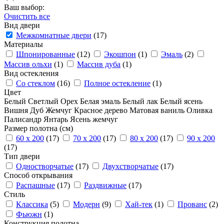
Ваш выбор:
Очистить все
Вид двери
Межкомнатные двери
(17)
Материалы
Шпонированные
(12)
Экошпон
(1)
Эмаль
(2)
Массив ольхи
(1)
Массив дуба
(1)
Вид остекления
Со стеклом
(16)
Полное остекление
(1)
Цвет
Белый
Светлый
Орех
Белая эмаль
Белый лак
Белый ясень
Вишня
Дуб
Жемчуг
Красное дерево
Матовая ваниль
Оливка
Палисандр
Янтарь
Ясень жемчуг
Размер полотна (см)
60 x 200
(17)
70 x 200
(17)
80 x 200
(17)
90 x 200
(17)
Тип двери
Одностворчатые
(17)
Двухстворчатые
(17)
Способ открывания
Распашные
(17)
Раздвижные
(17)
Стиль
Классика
(5)
Модерн
(9)
Хай-тек
(1)
Прованс
(2)
Фьюжн
(1)
Конструкция полотна