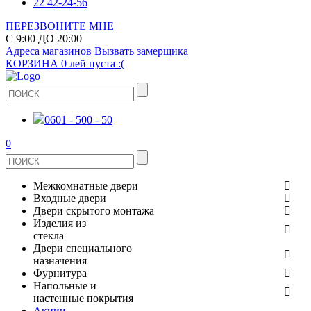
22 42-24-56
ПЕРЕЗВОНИТЕ МНЕ
С 9:00 ДО 20:00
Адреса магазинов
Вызвать замерщика
КОРЗИНА
0 лей
пуста :(
0601 - 500 - 50
0
Межкомнатные двери
Входные двери
ШПОНИРОВАНЫЕ
Двери скрытого монтажа
МЕТАЛЛИЧЕСКИЕ ДВЕРИ
Изделия из
СТЕКЛЯННЫЕ
стекла
ЭКОШПОН
Двери специального
В КВАРТИРУ
ДВЕРИ
назначения
ЗЕРКАЛЬНЫЕ
Фурнитура
ЭМАЛЬ
ПРОТИВОПОЖАРНЫЕ
Напольные и
ДЛЯ ДОМА
ДУШЕВЫЕ КАБИНЫ И ПЕРЕГОРОДКИ
ДВЕРНЫЕ РУЧКИ
настенные покрытия
КЕРАМОГРАНИТ
ИЗ МАССИВА СОСНЫ
Акции