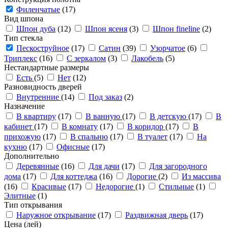
Филенчатые
(17)
Вид шпона
Шпон дуба
(12)
Шпон ясеня
(3)
Шпон fineline
(2)
Тип стекла
Пескоструйное
(17)
Сатин
(39)
Узорчатое
(6)
Триплекс
(16)
С зеркалом
(3)
Лакобель
(5)
Нестандартные размеры
Есть
(5)
Нет
(12)
Разновидность дверей
Внутренние
(14)
Под заказ
(2)
Назначение
В квартиру
(17)
В ванную
(17)
В детскую
(17)
В
кабинет
(17)
В комнату
(17)
В коридор
(17)
В
прихожую
(17)
В спальню
(17)
В туалет
(17)
На
кухню
(17)
Офисные
(17)
Дополнительно
Деревянные
(16)
Для дачи
(17)
Для загородного
дома
(17)
Для коттеджа
(16)
Дорогие
(2)
Из массива
(16)
Красивые
(17)
Недорогие
(1)
Стильные
(1)
Элитные
(1)
Тип открывания
Наружное открывание
(17)
Раздвижная дверь
(17)
Цена (лей)