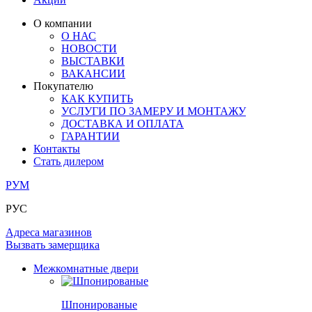
ЛАМИНАТ
ОГРАЖДЕНИЯ И СТУПЕНИ
ЗАМКИ
ПОД ОБОИ И ПОКРАСКУ
О компании
ИЗ МАССИВА ОЛЬХИ
О НАС
СТЕНОВЫЕ ПАНЕЛИ
РАЗДВИЖНЫЕ ПЕРЕГОРОДКИ
НОВОСТИ
КОМПЛЕКТУЮЩИЕ
РАСПРОДАЖА ОСТАТКОВ
ВЫСТАВКИ
ВАКАНСИИ
ОГРАНИЧИТЕЛИ
Покупателю
ВСЕ ДВЕРИ
КАК КУПИТЬ
УСЛУГИ ПО ЗАМЕРУ И МОНТАЖУ
ПЕТЛИ
ДОСТАВКА И ОПЛАТА
ГАРАНТИИ
Контакты
РАЗДВИЖНАЯ СИСТЕМА
Стать дилером
РУМ
РУС
Адреса магазинов
Вызвать замерщика
Межкомнатные двери
Шпонированые