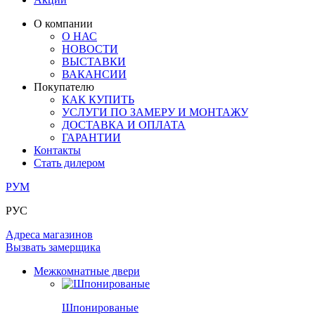
ЛАМИНАТ
ОГРАЖДЕНИЯ И СТУПЕНИ
ЗАМКИ
ПОД ОБОИ И ПОКРАСКУ
О компании
ИЗ МАССИВА ОЛЬХИ
О НАС
СТЕНОВЫЕ ПАНЕЛИ
РАЗДВИЖНЫЕ ПЕРЕГОРОДКИ
НОВОСТИ
КОМПЛЕКТУЮЩИЕ
РАСПРОДАЖА ОСТАТКОВ
ВЫСТАВКИ
ВАКАНСИИ
ОГРАНИЧИТЕЛИ
Покупателю
ВСЕ ДВЕРИ
КАК КУПИТЬ
УСЛУГИ ПО ЗАМЕРУ И МОНТАЖУ
ПЕТЛИ
ДОСТАВКА И ОПЛАТА
ГАРАНТИИ
Контакты
РАЗДВИЖНАЯ СИСТЕМА
Стать дилером
РУМ
РУС
Адреса магазинов
Вызвать замерщика
Межкомнатные двери
Шпонированые