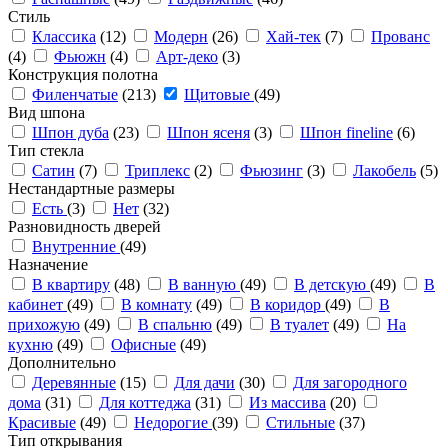
Стиль
Классика
(12)
Модерн
(26)
Хай-тек
(7)
Прованс
(4)
Фьюжн
(4)
Арт-деко
(3)
Конструкция полотна
Филенчатые
(213)
Щитовые
(49)
Вид шпона
Шпон дуба
(23)
Шпон ясеня
(3)
Шпон fineline
(6)
Тип стекла
Сатин
(7)
Триплекс
(2)
Фьюзинг
(3)
Лакобель
(5)
Нестандартные размеры
Есть
(3)
Нет
(32)
Разновидность дверей
Внутренние
(49)
Назначение
В квартиру
(48)
В ванную
(49)
В детскую
(49)
В
кабинет
(49)
В комнату
(49)
В коридор
(49)
В
прихожую
(49)
В спальню
(49)
В туалет
(49)
На
кухню
(49)
Офисные
(49)
Дополнительно
Деревянные
(15)
Для дачи
(30)
Для загородного
дома
(31)
Для коттеджа
(31)
Из массива
(20)
Красивые
(49)
Недорогие
(39)
Стильные
(37)
Тип открывания