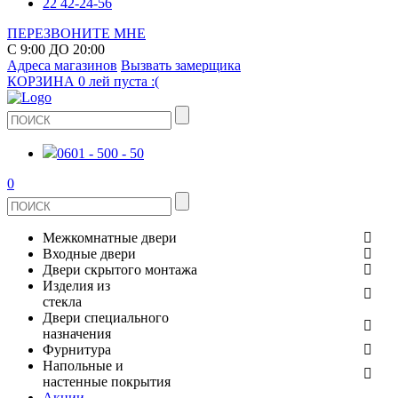
22 42-24-56
ПЕРЕЗВОНИТЕ МНЕ
С 9:00 ДО 20:00
Адреса магазинов
Вызвать замерщика
КОРЗИНА
0 лей
пуста :(
0601 - 500 - 50
0
Межкомнатные двери
Входные двери
ШПОНИРОВАНЫЕ
Двери скрытого монтажа
МЕТАЛЛИЧЕСКИЕ ДВЕРИ
Изделия из
СТЕКЛЯННЫЕ
стекла
ЭКОШПОН
Двери специального
В КВАРТИРУ
ДВЕРИ
назначения
ЗЕРКАЛЬНЫЕ
Фурнитура
ЭМАЛЬ
ПРОТИВОПОЖАРНЫЕ
Напольные и
ДЛЯ ДОМА
ДУШЕВЫЕ КАБИНЫ И ПЕРЕГОРОДКИ
ДВЕРНЫЕ РУЧКИ
настенные покрытия
КЕРАМОГРАНИТ
ИЗ МАССИВА СОСНЫ
Акции