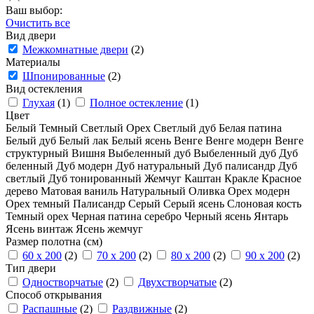
Ваш выбор:
Очистить все
Вид двери
Межкомнатные двери
(2)
Материалы
Шпонированные
(2)
Вид остекления
Глухая
(1)
Полное остекление
(1)
Цвет
Белый
Темный
Светлый
Орех
Светлый дуб
Белая патина
Белый дуб
Белый лак
Белый ясень
Венге
Венге модерн
Венге
структурный
Вишня
Выбеленный дуб
Выбеленный дуб
Дуб
беленный
Дуб модерн
Дуб натуральный
Дуб палисандр
Дуб
светлый
Дуб тонированный
Жемчуг
Каштан
Кракле
Красное
дерево
Матовая ваниль
Натуральный
Оливка
Орех модерн
Орех темный
Палисандр
Серый
Серый ясень
Слоновая кость
Темный орех
Черная патина серебро
Черный ясень
Янтарь
Ясень винтаж
Ясень жемчуг
Размер полотна (см)
60 x 200
(2)
70 x 200
(2)
80 x 200
(2)
90 x 200
(2)
Тип двери
Одностворчатые
(2)
Двухстворчатые
(2)
Способ открывания
Распашные
(2)
Раздвижные
(2)