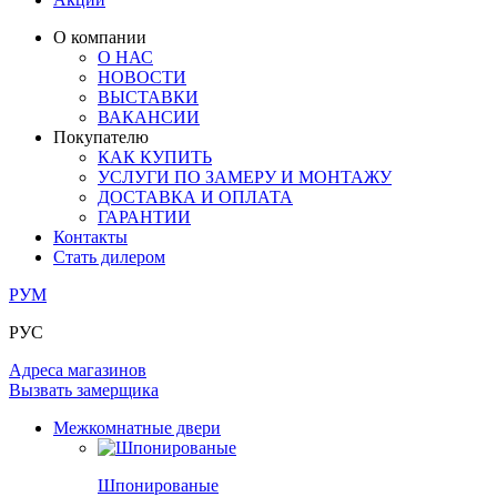
ЛАМИНАТ
ОГРАЖДЕНИЯ И СТУПЕНИ
ЗАМКИ
ПОД ОБОИ И ПОКРАСКУ
О компании
ИЗ МАССИВА ОЛЬХИ
О НАС
СТЕНОВЫЕ ПАНЕЛИ
РАЗДВИЖНЫЕ ПЕРЕГОРОДКИ
НОВОСТИ
КОМПЛЕКТУЮЩИЕ
РАСПРОДАЖА ОСТАТКОВ
ВЫСТАВКИ
ВАКАНСИИ
ОГРАНИЧИТЕЛИ
Покупателю
ВСЕ ДВЕРИ
КАК КУПИТЬ
УСЛУГИ ПО ЗАМЕРУ И МОНТАЖУ
ПЕТЛИ
ДОСТАВКА И ОПЛАТА
ГАРАНТИИ
Контакты
РАЗДВИЖНАЯ СИСТЕМА
Стать дилером
РУМ
РУС
Адреса магазинов
Вызвать замерщика
Межкомнатные двери
Шпонированые