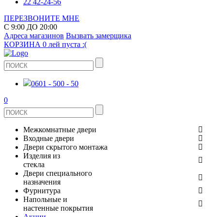
22 42-24-56
ПЕРЕЗВОНИТЕ МНЕ
С 9:00 ДО 20:00
Адреса магазинов
Вызвать замерщика
КОРЗИНА
0 лей
пуста :(
0601 - 500 - 50
0
Межкомнатные двери
Входные двери
ШПОНИРОВАНЫЕ
Двери скрытого монтажа
МЕТАЛЛИЧЕСКИЕ ДВЕРИ
Изделия из
СТЕКЛЯННЫЕ
стекла
ЭКОШПОН
Двери специального
В КВАРТИРУ
ДВЕРИ
назначения
ЗЕРКАЛЬНЫЕ
Фурнитура
ЭМАЛЬ
ПРОТИВОПОЖАРНЫЕ
Напольные и
ДЛЯ ДОМА
ДУШЕВЫЕ КАБИНЫ И ПЕРЕГОРОДКИ
ДВЕРНЫЕ РУЧКИ
настенные покрытия
КЕРАМОГРАНИТ
ИЗ МАССИВА СОСНЫ
Акции