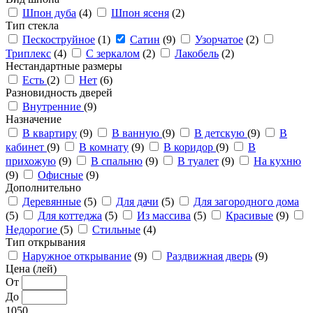
Шпон дуба
(4)
Шпон ясеня
(2)
Тип стекла
Пескоструйное
(1)
Сатин
(9)
Узорчатое
(2)
Триплекс
(4)
С зеркалом
(2)
Лакобель
(2)
Нестандартные размеры
Есть
(2)
Нет
(6)
Разновидность дверей
Внутренние
(9)
Назначение
В квартиру
(9)
В ванную
(9)
В детскую
(9)
В
кабинет
(9)
В комнату
(9)
В коридор
(9)
В
прихожую
(9)
В спальню
(9)
В туалет
(9)
На кухню
(9)
Офисные
(9)
Дополнительно
Деревянные
(5)
Для дачи
(5)
Для загородного дома
(5)
Для коттеджа
(5)
Из массива
(5)
Красивые
(9)
Недорогие
(5)
Стильные
(4)
Тип открывания
Наружное открывание
(9)
Раздвижная дверь
(9)
Цена (лей)
От
До
1050