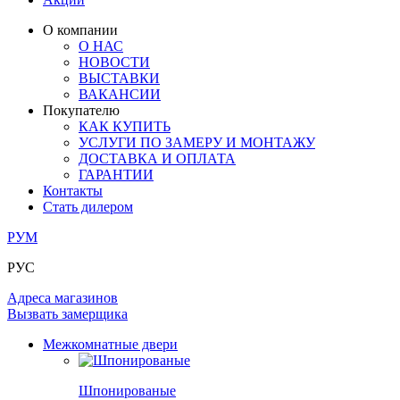
ЛАМИНАТ
ОГРАЖДЕНИЯ И СТУПЕНИ
ЗАМКИ
ПОД ОБОИ И ПОКРАСКУ
О компании
ИЗ МАССИВА ОЛЬХИ
О НАС
СТЕНОВЫЕ ПАНЕЛИ
РАЗДВИЖНЫЕ ПЕРЕГОРОДКИ
НОВОСТИ
КОМПЛЕКТУЮЩИЕ
РАСПРОДАЖА ОСТАТКОВ
ВЫСТАВКИ
ВАКАНСИИ
ОГРАНИЧИТЕЛИ
Покупателю
ВСЕ ДВЕРИ
КАК КУПИТЬ
УСЛУГИ ПО ЗАМЕРУ И МОНТАЖУ
ПЕТЛИ
ДОСТАВКА И ОПЛАТА
ГАРАНТИИ
Контакты
РАЗДВИЖНАЯ СИСТЕМА
Стать дилером
РУМ
РУС
Адреса магазинов
Вызвать замерщика
Межкомнатные двери
Шпонированые