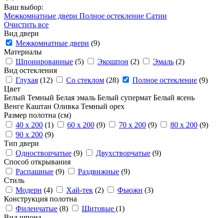
Ваш выбор:
Межкомнатные двери
Полное остекление
Сатин
Очистить все
Вид двери
Межкомнатные двери
(9)
Материалы
Шпонированные
(5)
Экошпон
(2)
Эмаль
(2)
Вид остекления
Глухая
(12)
Со стеклом
(28)
Полное остекление
(9)
Цвет
Белый
Темный
Белая эмаль
Белый супермат
Белый ясень
Венге
Каштан
Оливка
Темный орех
Размер полотна (см)
40 x 200
(1)
60 x 200
(9)
70 x 200
(9)
80 x 200
(9)
90 x 200
(9)
Тип двери
Одностворчатые
(9)
Двухстворчатые
(9)
Способ открывания
Распашные
(9)
Раздвижные
(9)
Стиль
Модерн
(4)
Хай-тек
(2)
Фьюжн
(3)
Конструкция полотна
Филенчатые
(8)
Щитовые
(1)
Вид шпона