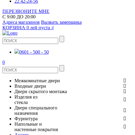
22 42-24-56
ПЕРЕЗВОНИТЕ МНЕ
С 9:00 ДО 20:00
Адреса магазинов
Вызвать замерщика
КОРЗИНА
0 лей
пуста :(
0601 - 500 - 50
0
Межкомнатные двери
Входные двери
ШПОНИРОВАНЫЕ
Двери скрытого монтажа
МЕТАЛЛИЧЕСКИЕ ДВЕРИ
Изделия из
СТЕКЛЯННЫЕ
стекла
ЭКОШПОН
Двери специального
В КВАРТИРУ
ДВЕРИ
назначения
ЗЕРКАЛЬНЫЕ
Фурнитура
ЭМАЛЬ
ПРОТИВОПОЖАРНЫЕ
Напольные и
ДЛЯ ДОМА
ДУШЕВЫЕ КАБИНЫ И ПЕРЕГОРОДКИ
ДВЕРНЫЕ РУЧКИ
настенные покрытия
КЕРАМОГРАНИТ
ИЗ МАССИВА СОСНЫ
Акции