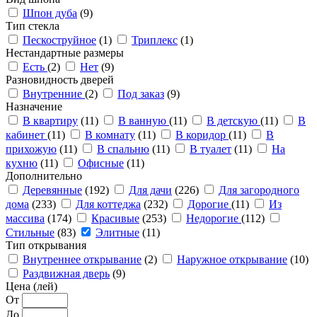
Шпон дуба
(9)
Тип стекла
Пескоструйное
(1)
Триплекс
(1)
Нестандартные размеры
Есть
(2)
Нет
(9)
Разновидность дверей
Внутренние
(2)
Под заказ
(9)
Назначение
В квартиру
(11)
В ванную
(11)
В детскую
(11)
В
кабинет
(11)
В комнату
(11)
В коридор
(11)
В
прихожую
(11)
В спальню
(11)
В туалет
(11)
На
кухню
(11)
Офисные
(11)
Дополнительно
Деревянные
(192)
Для дачи
(226)
Для загородного
дома
(233)
Для коттеджа
(232)
Дорогие
(11)
Из
массива
(174)
Красивые
(253)
Недорогие
(112)
Стильные
(83)
Элитные
(11)
Тип открывания
Внутреннее открывание
(2)
Наружное открывание
(10)
Раздвижная дверь
(9)
Цена (лей)
От
До