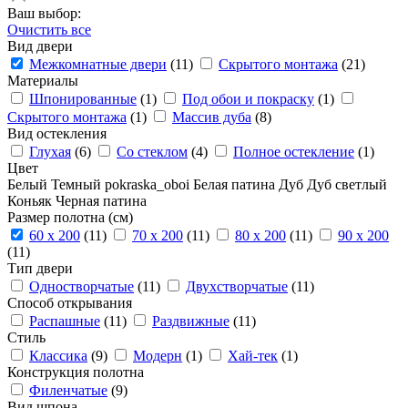
Ваш выбор:
Очистить все
Вид двери
Межкомнатные двери
(11)
Скрытого монтажа
(21)
Материалы
Шпонированные
(1)
Под обои и покраску
(1)
Скрытого монтажа
(1)
Массив дуба
(8)
Вид остекления
Глухая
(6)
Со стеклом
(4)
Полное остекление
(1)
Цвет
Белый
Темный
pokraska_oboi
Белая патина
Дуб
Дуб светлый
Коньяк
Черная патина
Размер полотна (см)
60 x 200
(11)
70 x 200
(11)
80 x 200
(11)
90 x 200
(11)
Тип двери
Одностворчатые
(11)
Двухстворчатые
(11)
Способ открывания
Распашные
(11)
Раздвижные
(11)
Стиль
Классика
(9)
Модерн
(1)
Хай-тек
(1)
Конструкция полотна
Филенчатые
(9)
Вид шпона