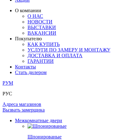
ОГРАЖДЕНИЯ И СТУПЕНИ
ЛАМИНАТ
ПОД ОБОИ И ПОКРАСКУ
ЗАМКИ
ИЗ МАССИВА ОЛЬХИ
О компании
О НАС
РАЗДВИЖНЫЕ ПЕРЕГОРОДКИ
СТЕНОВЫЕ ПАНЕЛИ
КОМПЛЕКТУЮЩИЕ
НОВОСТИ
РАСПРОДАЖА ОСТАТКОВ
ВЫСТАВКИ
ВАКАНСИИ
ОГРАНИЧИТЕЛИ
ВСЕ ДВЕРИ
Покупателю
КАК КУПИТЬ
ПЕТЛИ
УСЛУГИ ПО ЗАМЕРУ И МОНТАЖУ
ДОСТАВКА И ОПЛАТА
ГАРАНТИИ
РАЗДВИЖНАЯ СИСТЕМА
Контакты
Стать дилером
РУМ
РУС
Адреса магазинов
Вызвать замерщика
Межкомнатные двери
Шпонированые