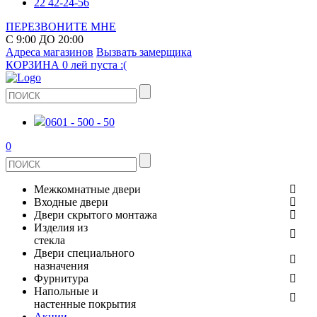
22 42-24-56
ПЕРЕЗВОНИТЕ МНЕ
С 9:00 ДО 20:00
Адреса магазинов
Вызвать замерщика
КОРЗИНА
0 лей
пуста :(
0601 - 500 - 50
0
Межкомнатные двери
Входные двери
ШПОНИРОВАНЫЕ
Двери скрытого монтажа
МЕТАЛЛИЧЕСКИЕ ДВЕРИ
Изделия из
СТЕКЛЯННЫЕ
стекла
ЭКОШПОН
Двери специального
В КВАРТИРУ
ДВЕРИ
назначения
ЗЕРКАЛЬНЫЕ
ЭМАЛЬ
Фурнитура
ДЛЯ ДОМА
ПРОТИВОПОЖАРНЫЕ
Напольные и
ДУШЕВЫЕ КАБИНЫ И ПЕРЕГОРОДКИ
КЕРАМОГРАНИТ
ДВЕРНЫЕ РУЧКИ
настенные покрытия
ИЗ МАССИВА СОСНЫ
Акции