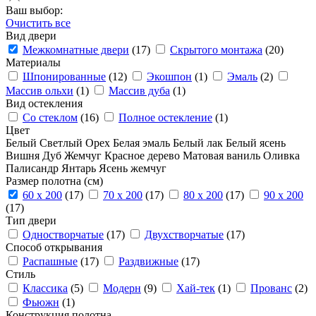
Ваш выбор:
Очистить все
Вид двери
Межкомнатные двери
(17)
Скрытого монтажа
(20)
Материалы
Шпонированные
(12)
Экошпон
(1)
Эмаль
(2)
Массив ольхи
(1)
Массив дуба
(1)
Вид остекления
Со стеклом
(16)
Полное остекление
(1)
Цвет
Белый
Светлый
Орех
Белая эмаль
Белый лак
Белый ясень
Вишня
Дуб
Жемчуг
Красное дерево
Матовая ваниль
Оливка
Палисандр
Янтарь
Ясень жемчуг
Размер полотна (см)
60 x 200
(17)
70 x 200
(17)
80 x 200
(17)
90 x 200
(17)
Тип двери
Одностворчатые
(17)
Двухстворчатые
(17)
Способ открывания
Распашные
(17)
Раздвижные
(17)
Стиль
Классика
(5)
Модерн
(9)
Хай-тек
(1)
Прованс
(2)
Фьюжн
(1)
Конструкция полотна