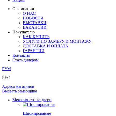
ОГРАЖДЕНИЯ И СТУПЕНИ
ЛАМИНАТ
ПОД ОБОИ И ПОКРАСКУ
ЗАМКИ
ИЗ МАССИВА ОЛЬХИ
О компании
О НАС
РАЗДВИЖНЫЕ ПЕРЕГОРОДКИ
СТЕНОВЫЕ ПАНЕЛИ
КОМПЛЕКТУЮЩИЕ
НОВОСТИ
РАСПРОДАЖА ОСТАТКОВ
ВЫСТАВКИ
ВАКАНСИИ
ОГРАНИЧИТЕЛИ
ВСЕ ДВЕРИ
Покупателю
КАК КУПИТЬ
ПЕТЛИ
УСЛУГИ ПО ЗАМЕРУ И МОНТАЖУ
ДОСТАВКА И ОПЛАТА
ГАРАНТИИ
РАЗДВИЖНАЯ СИСТЕМА
Контакты
Стать дилером
РУМ
РУС
Адреса магазинов
Вызвать замерщика
Межкомнатные двери
Шпонированые