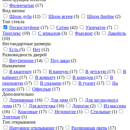
Филенчатые
(17)
Вид шпона
Шпон дуба
(12)
Шпон ясеня
(3)
Шпон fineline
(2)
Тип стекла
Пескоструйное
(17)
Сатин
(42)
Узорчатое
(7)
Триплекс
(19)
С зеркалом
(3)
Фьюзинг
(3)
Лакобель
(10)
Нестандартные размеры
Есть
(5)
Нет
(12)
Разновидность дверей
Внутренние
(14)
Под заказ
(2)
Назначение
В квартиру
(17)
В ванную
(17)
В детскую
(17)
В
кабинет
(17)
В комнату
(17)
В коридор
(17)
В
прихожую
(17)
В спальню
(17)
В туалет
(17)
На
кухню
(17)
Офисные
(17)
Дополнительно
Деревянные
(16)
Для дачи
(17)
Для загородного
дома
(17)
Для коттеджа
(16)
Дорогие
(2)
Из массива
(16)
Красивые
(17)
Недорогие
(1)
Стильные
(1)
Элитные
(1)
Тип открывания
Наружное открывание
(17)
Раздвижная дверь
(17)