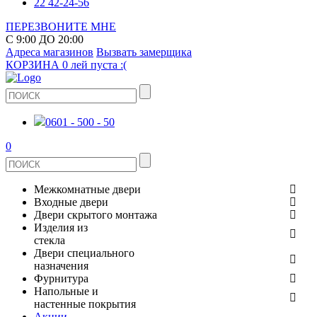
22 42-24-56
ПЕРЕЗВОНИТЕ МНЕ
С 9:00 ДО 20:00
Адреса магазинов
Вызвать замерщика
КОРЗИНА
0 лей
пуста :(
0601 - 500 - 50
0
Межкомнатные двери
Входные двери
ШПОНИРОВАНЫЕ
Двери скрытого монтажа
МЕТАЛЛИЧЕСКИЕ ДВЕРИ
Изделия из
СТЕКЛЯННЫЕ
стекла
ЭКОШПОН
Двери специального
В КВАРТИРУ
ДВЕРИ
назначения
ЗЕРКАЛЬНЫЕ
ЭМАЛЬ
Фурнитура
ДЛЯ ДОМА
ПРОТИВОПОЖАРНЫЕ
Напольные и
ДУШЕВЫЕ КАБИНЫ И ПЕРЕГОРОДКИ
КЕРАМОГРАНИТ
ДВЕРНЫЕ РУЧКИ
настенные покрытия
ИЗ МАССИВА СОСНЫ
Акции