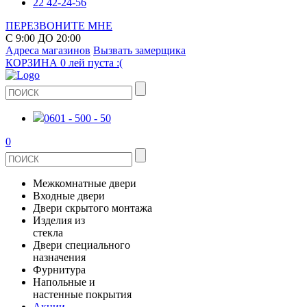
22 42-24-56
ПЕРЕЗВОНИТЕ МНЕ
С 9:00 ДО 20:00
Адреса магазинов
Вызвать замерщика
КОРЗИНА
0 лей
пуста :(
0601 - 500 - 50
0
Межкомнатные двери
Входные двери
ШПОНИРОВАНЫЕ
Двери скрытого монтажа
МЕТАЛЛИЧЕСКИЕ ДВЕРИ
Изделия из
СТЕКЛЯННЫЕ
стекла
ЭКОШПОН
Двери специального
В КВАРТИРУ
ДВЕРИ
назначения
ЗЕРКАЛЬНЫЕ
Фурнитура
ЭМАЛЬ
ПРОТИВОПОЖАРНЫЕ
Напольные и
ДЛЯ ДОМА
ДУШЕВЫЕ КАБИНЫ И ПЕРЕГОРОДКИ
ДВЕРНЫЕ РУЧКИ
настенные покрытия
КЕРАМОГРАНИТ
ИЗ МАССИВА СОСНЫ
Акции