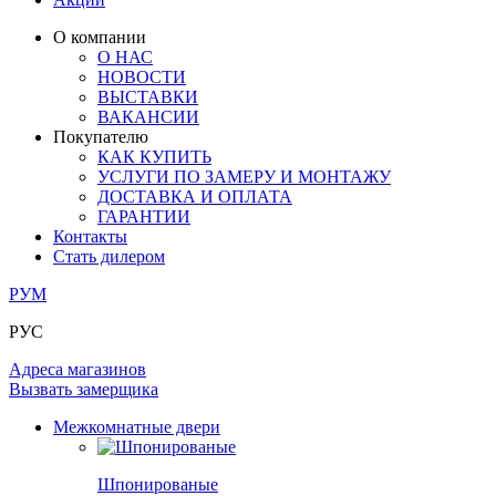
ОГРАЖДЕНИЯ И СТУПЕНИ
ЛАМИНАТ
ПОД ОБОИ И ПОКРАСКУ
ЗАМКИ
ИЗ МАССИВА ОЛЬХИ
О компании
О НАС
РАЗДВИЖНЫЕ ПЕРЕГОРОДКИ
СТЕНОВЫЕ ПАНЕЛИ
КОМПЛЕКТУЮЩИЕ
НОВОСТИ
РАСПРОДАЖА ОСТАТКОВ
ВЫСТАВКИ
ВАКАНСИИ
ОГРАНИЧИТЕЛИ
ВСЕ ДВЕРИ
Покупателю
КАК КУПИТЬ
ПЕТЛИ
УСЛУГИ ПО ЗАМЕРУ И МОНТАЖУ
ДОСТАВКА И ОПЛАТА
ГАРАНТИИ
РАЗДВИЖНАЯ СИСТЕМА
Контакты
Стать дилером
РУМ
РУС
Адреса магазинов
Вызвать замерщика
Межкомнатные двери
Шпонированые