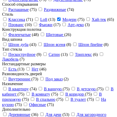
Способ открывания
Распашные
(75)
Раздвижные
(74)
Стиль
Классика
(71)
Loft
(13)
Модерн
(75)
Хай-тек
(65)
Прованс
(10)
Фьюжн
(17)
Арт-деко
(3)
Конструкция полотна
Филенчатые
(48)
Щитовые
(26)
Вид шпона
Шпон дуба
(43)
Шпон ясеня
(8)
Шпон fineline
(8)
Тип стекла
Пескоструйное
(9)
Сатин
(13)
Триплекс
(6)
Лакобель
(7)
Нестандартные размеры
Есть
(13)
Нет
(46)
Разновидность дверей
Внутренние
(73)
Под заказ
(2)
Назначение
В квартиру
(74)
В ванную
(75)
В детскую
(75)
В
кабинет
(75)
В комнату
(75)
В коридор
(75)
В
прихожую
(75)
В спальню
(75)
В туалет
(75)
На
кухню
(75)
Офисные
(75)
Дополнительно
Деревянные
(36)
Для дачи
(53)
Для загородного