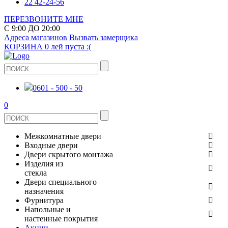
22 42-24-56
ПЕРЕЗВОНИТЕ МНЕ
С 9:00 ДО 20:00
Адреса магазинов
Вызвать замерщика
КОРЗИНА
0 лей
пуста :(
0601 - 500 - 50
0
Межкомнатные двери
Входные двери
ШПОНИРОВАНЫЕ
Двери скрытого монтажа
МЕТАЛЛИЧЕСКИЕ ДВЕРИ
Изделия из
СТЕКЛЯННЫЕ
стекла
ЭКОШПОН
Двери специального
В КВАРТИРУ
ДВЕРИ
назначения
ЗЕРКАЛЬНЫЕ
ЭМАЛЬ
Фурнитура
ДЛЯ ДОМА
ПРОТИВОПОЖАРНЫЕ
Напольные и
ДУШЕВЫЕ КАБИНЫ И ПЕРЕГОРОДКИ
КЕРАМОГРАНИТ
ДВЕРНЫЕ РУЧКИ
настенные покрытия
ИЗ МАССИВА СОСНЫ
Акции