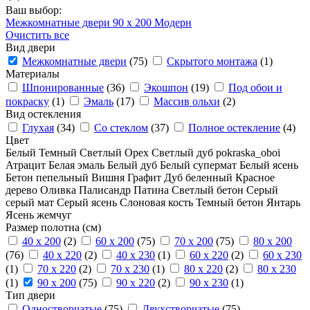
Ваш выбор:
Межкомнатные двери
90 x 200
Модерн
Очистить все
Вид двери
Межкомнатные двери
(75)
Скрытого монтажа
(1)
Материалы
Шпонированные
(36)
Экошпон
(19)
Под обои и
покраску
(1)
Эмаль
(17)
Массив ольхи
(2)
Вид остекления
Глухая
(34)
Со стеклом
(37)
Полное остекление
(4)
Цвет
Белый
Темный
Светлый
Орех
Светлый дуб
pokraska_oboi
Атрацит
Белая эмаль
Белый дуб
Белый супермат
Белый ясень
Бетон пепельный
Вишня
Графит
Дуб беленный
Красное
дерево
Оливка
Палисандр
Патина
Светлый бетон
Серый
серый мат
Серый ясень
Слоновая кость
Темный бетон
Янтарь
Ясень жемчуг
Размер полотна (см)
40 x 200
(2)
60 x 200
(75)
70 x 200
(75)
80 x 200
(76)
40 x 220
(2)
40 x 230
(1)
60 x 220
(2)
60 x 230
(1)
70 x 220
(2)
70 x 230
(1)
80 x 220
(2)
80 x 230
(1)
90 x 200
(75)
90 x 220
(2)
90 x 230
(1)
Тип двери
Одностворчатые
(75)
Двухстворчатые
(75)