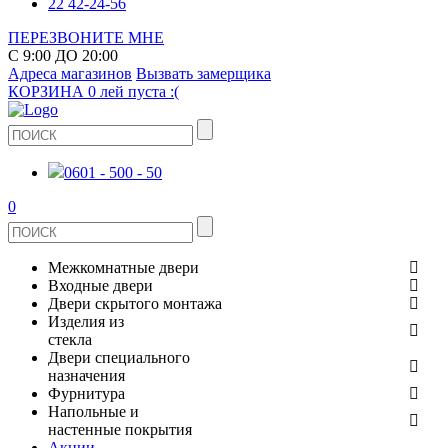
22 42-24-56
ПЕРЕЗВОНИТЕ МНЕ
С 9:00 ДО 20:00
Адреса магазинов
Вызвать замерщика
КОРЗИНА
0 лей
пуста :(
0601 - 500 - 50
0
Межкомнатные двери
Входные двери
ШПОНИРОВАНЫЕ
Двери скрытого монтажа
МЕТАЛЛИЧЕСКИЕ ДВЕРИ
Изделия из
СТЕКЛЯННЫЕ
стекла
ЭКОШПОН
Двери специального
В КВАРТИРУ
ДВЕРИ
назначения
ЗЕРКАЛЬНЫЕ
Фурнитура
ЭМАЛЬ
ПРОТИВОПОЖАРНЫЕ
Напольные и
ДЛЯ ДОМА
ДУШЕВЫЕ КАБИНЫ И ПЕРЕГОРОДКИ
ДВЕРНЫЕ РУЧКИ
настенные покрытия
КЕРАМОГРАНИТ
ИЗ МАССИВА СОСНЫ
Акции