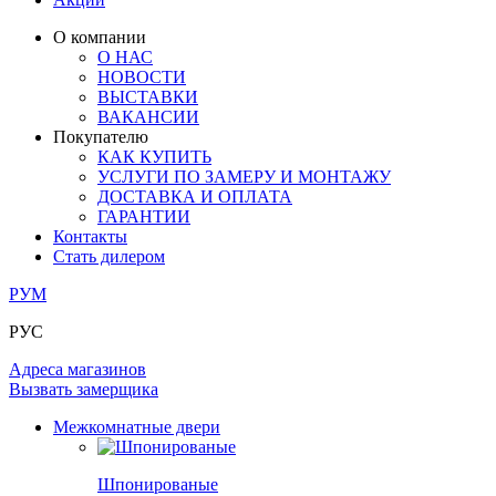
ЛАМИНАТ
ОГРАЖДЕНИЯ И СТУПЕНИ
ЗАМКИ
ПОД ОБОИ И ПОКРАСКУ
О компании
ИЗ МАССИВА ОЛЬХИ
О НАС
СТЕНОВЫЕ ПАНЕЛИ
РАЗДВИЖНЫЕ ПЕРЕГОРОДКИ
НОВОСТИ
КОМПЛЕКТУЮЩИЕ
РАСПРОДАЖА ОСТАТКОВ
ВЫСТАВКИ
ВАКАНСИИ
ОГРАНИЧИТЕЛИ
Покупателю
ВСЕ ДВЕРИ
КАК КУПИТЬ
УСЛУГИ ПО ЗАМЕРУ И МОНТАЖУ
ПЕТЛИ
ДОСТАВКА И ОПЛАТА
ГАРАНТИИ
Контакты
РАЗДВИЖНАЯ СИСТЕМА
Стать дилером
РУМ
РУС
Адреса магазинов
Вызвать замерщика
Межкомнатные двери
Шпонированые