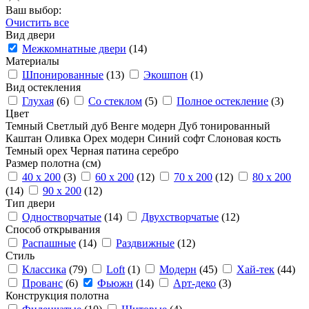
Ваш выбор:
Очистить все
Вид двери
Межкомнатные двери
(14)
Материалы
Шпонированные
(13)
Экошпон
(1)
Вид остекления
Глухая
(6)
Со стеклом
(5)
Полное остекление
(3)
Цвет
Темный
Светлый дуб
Венге модерн
Дуб тонированный
Каштан
Оливка
Орех модерн
Синий софт
Слоновая кость
Темный орех
Черная патина серебро
Размер полотна (см)
40 x 200
(3)
60 x 200
(12)
70 x 200
(12)
80 x 200
(14)
90 x 200
(12)
Тип двери
Одностворчатые
(14)
Двухстворчатые
(12)
Способ открывания
Распашные
(14)
Раздвижные
(12)
Стиль
Классика
(79)
Loft
(1)
Модерн
(45)
Хай-тек
(44)
Прованс
(6)
Фьюжн
(14)
Арт-деко
(3)
Конструкция полотна