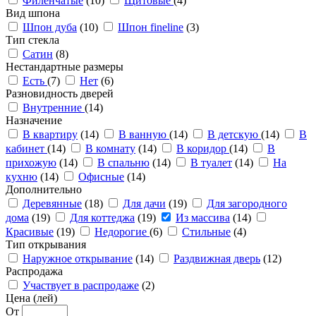
Филенчатые
(10)
Щитовые
(4)
Вид шпона
Шпон дуба
(10)
Шпон fineline
(3)
Тип стекла
Сатин
(8)
Нестандартные размеры
Есть
(7)
Нет
(6)
Разновидность дверей
Внутренние
(14)
Назначение
В квартиру
(14)
В ванную
(14)
В детскую
(14)
В
кабинет
(14)
В комнату
(14)
В коридор
(14)
В
прихожую
(14)
В спальню
(14)
В туалет
(14)
На
кухню
(14)
Офисные
(14)
Дополнительно
Деревянные
(18)
Для дачи
(19)
Для загородного
дома
(19)
Для коттеджа
(19)
Из массива
(14)
Красивые
(19)
Недорогие
(6)
Стильные
(4)
Тип открывания
Наружное открывание
(14)
Раздвижная дверь
(12)
Распродажа
Участвует в распродаже
(2)
Цена (лей)
От