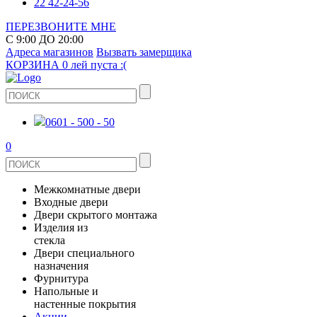
22 42-24-56
ПЕРЕЗВОНИТЕ МНЕ
С 9:00 ДО 20:00
Адреса магазинов
Вызвать замерщика
КОРЗИНА
0 лей
пуста :(
0601 - 500 - 50
0
Межкомнатные двери
Входные двери
ШПОНИРОВАНЫЕ
Двери скрытого монтажа
МЕТАЛЛИЧЕСКИЕ ДВЕРИ
Изделия из
СТЕКЛЯННЫЕ
стекла
ЭКОШПОН
Двери специального
В КВАРТИРУ
ДВЕРИ
назначения
ЗЕРКАЛЬНЫЕ
Фурнитура
ЭМАЛЬ
ПРОТИВОПОЖАРНЫЕ
Напольные и
ДЛЯ ДОМА
ДУШЕВЫЕ КАБИНЫ И ПЕРЕГОРОДКИ
ДВЕРНЫЕ РУЧКИ
настенные покрытия
КЕРАМОГРАНИТ
ИЗ МАССИВА СОСНЫ
Акции