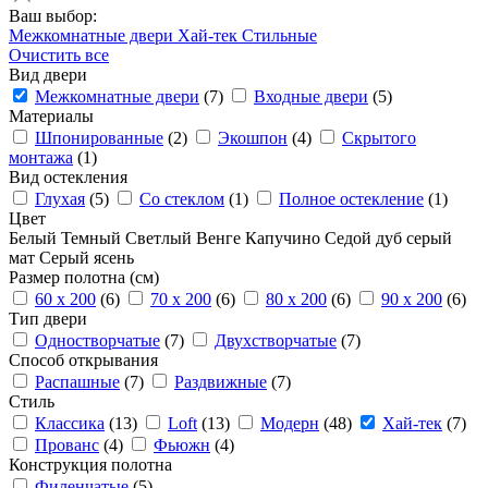
Ваш выбор:
Межкомнатные двери
Хай-тек
Стильные
Очистить все
Вид двери
Межкомнатные двери
(7)
Входные двери
(5)
Материалы
Шпонированные
(2)
Экошпон
(4)
Скрытого
монтажа
(1)
Вид остекления
Глухая
(5)
Со стеклом
(1)
Полное остекление
(1)
Цвет
Белый
Темный
Светлый
Венге
Капучино
Седой дуб
серый
мат
Серый ясень
Размер полотна (см)
60 x 200
(6)
70 x 200
(6)
80 x 200
(6)
90 x 200
(6)
Тип двери
Одностворчатые
(7)
Двухстворчатые
(7)
Способ открывания
Распашные
(7)
Раздвижные
(7)
Стиль
Классика
(13)
Loft
(13)
Модерн
(48)
Хай-тек
(7)
Прованс
(4)
Фьюжн
(4)
Конструкция полотна
Филенчатые
(5)