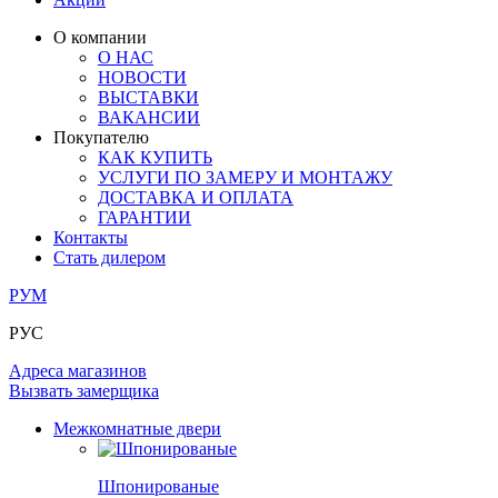
ОГРАЖДЕНИЯ И СТУПЕНИ
ЛАМИНАТ
ПОД ОБОИ И ПОКРАСКУ
ЗАМКИ
ИЗ МАССИВА ОЛЬХИ
О компании
О НАС
РАЗДВИЖНЫЕ ПЕРЕГОРОДКИ
СТЕНОВЫЕ ПАНЕЛИ
КОМПЛЕКТУЮЩИЕ
НОВОСТИ
РАСПРОДАЖА ОСТАТКОВ
ВЫСТАВКИ
ВАКАНСИИ
ОГРАНИЧИТЕЛИ
ВСЕ ДВЕРИ
Покупателю
КАК КУПИТЬ
ПЕТЛИ
УСЛУГИ ПО ЗАМЕРУ И МОНТАЖУ
ДОСТАВКА И ОПЛАТА
ГАРАНТИИ
РАЗДВИЖНАЯ СИСТЕМА
Контакты
Стать дилером
РУМ
РУС
Адреса магазинов
Вызвать замерщика
Межкомнатные двери
Шпонированые