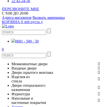
22 42-24-56
ПЕРЕЗВОНИТЕ МНЕ
С 9:00 ДО 20:00
Адреса магазинов
Вызвать замерщика
КОРЗИНА
0 лей
пуста :(
0601 - 500 - 50
0
Межкомнатные двери
Входные двери
ШПОНИРОВАНЫЕ
Двери скрытого монтажа
МЕТАЛЛИЧЕСКИЕ ДВЕРИ
Изделия из
СТЕКЛЯННЫЕ
стекла
ЭКОШПОН
Двери специального
В КВАРТИРУ
ДВЕРИ
назначения
ЗЕРКАЛЬНЫЕ
ЭМАЛЬ
Фурнитура
ДЛЯ ДОМА
ПРОТИВОПОЖАРНЫЕ
Напольные и
ДУШЕВЫЕ КАБИНЫ И ПЕРЕГОРОДКИ
КЕРАМОГРАНИТ
ДВЕРНЫЕ РУЧКИ
настенные покрытия
ИЗ МАССИВА СОСНЫ
Акции