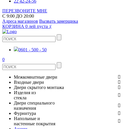
22 42-24-56
ПЕРЕЗВОНИТЕ МНЕ
С 9:00 ДО 20:00
Адреса магазинов
Вызвать замерщика
КОРЗИНА
0 лей
пуста :(
0601 - 500 - 50
0
Межкомнатные двери
Входные двери
ШПОНИРОВАНЫЕ
Двери скрытого монтажа
МЕТАЛЛИЧЕСКИЕ ДВЕРИ
Изделия из
СТЕКЛЯННЫЕ
стекла
ЭКОШПОН
Двери специального
В КВАРТИРУ
ДВЕРИ
назначения
ЗЕРКАЛЬНЫЕ
Фурнитура
ЭМАЛЬ
ПРОТИВОПОЖАРНЫЕ
Напольные и
ДЛЯ ДОМА
ДУШЕВЫЕ КАБИНЫ И ПЕРЕГОРОДКИ
ДВЕРНЫЕ РУЧКИ
настенные покрытия
КЕРАМОГРАНИТ
ИЗ МАССИВА СОСНЫ
Акции