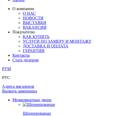
ЛАМИНАТ
ОГРАЖДЕНИЯ И СТУПЕНИ
ЗАМКИ
ПОД ОБОИ И ПОКРАСКУ
О компании
ИЗ МАССИВА ОЛЬХИ
О НАС
СТЕНОВЫЕ ПАНЕЛИ
РАЗДВИЖНЫЕ ПЕРЕГОРОДКИ
НОВОСТИ
КОМПЛЕКТУЮЩИЕ
РАСПРОДАЖА ОСТАТКОВ
ВЫСТАВКИ
ВАКАНСИИ
ОГРАНИЧИТЕЛИ
Покупателю
ВСЕ ДВЕРИ
КАК КУПИТЬ
УСЛУГИ ПО ЗАМЕРУ И МОНТАЖУ
ПЕТЛИ
ДОСТАВКА И ОПЛАТА
ГАРАНТИИ
Контакты
РАЗДВИЖНАЯ СИСТЕМА
Стать дилером
РУМ
РУС
Адреса магазинов
Вызвать замерщика
Межкомнатные двери
Шпонированые