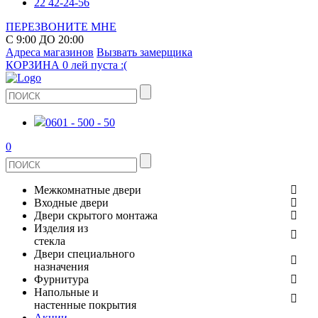
22 42-24-56
ПЕРЕЗВОНИТЕ МНЕ
С 9:00 ДО 20:00
Адреса магазинов
Вызвать замерщика
КОРЗИНА
0 лей
пуста :(
0601 - 500 - 50
0
Межкомнатные двери
Входные двери
ШПОНИРОВАНЫЕ
Двери скрытого монтажа
МЕТАЛЛИЧЕСКИЕ ДВЕРИ
Изделия из
СТЕКЛЯННЫЕ
стекла
ЭКОШПОН
Двери специального
В КВАРТИРУ
ДВЕРИ
назначения
ЗЕРКАЛЬНЫЕ
ЭМАЛЬ
Фурнитура
ДЛЯ ДОМА
ПРОТИВОПОЖАРНЫЕ
Напольные и
ДУШЕВЫЕ КАБИНЫ И ПЕРЕГОРОДКИ
КЕРАМОГРАНИТ
ДВЕРНЫЕ РУЧКИ
настенные покрытия
ИЗ МАССИВА СОСНЫ
Акции