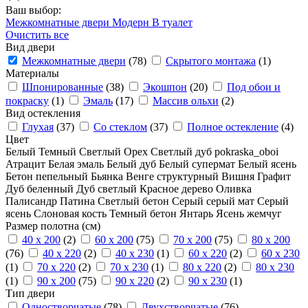
Ваш выбор:
Межкомнатные двери
Модерн
В туалет
Очистить все
Вид двери
Межкомнатные двери
(78)
Скрытого монтажа
(1)
Материалы
Шпонированные
(38)
Экошпон
(20)
Под обои и
покраску
(1)
Эмаль
(17)
Массив ольхи
(2)
Вид остекления
Глухая
(37)
Со стеклом
(37)
Полное остекление
(4)
Цвет
Белый
Темный
Светлый
Орех
Светлый дуб
pokraska_oboi
Атрацит
Белая эмаль
Белый дуб
Белый супермат
Белый ясень
Бетон пепельный
Бьянка
Венге структурный
Вишня
Графит
Дуб беленный
Дуб светлый
Красное дерево
Оливка
Палисандр
Патина
Светлый бетон
Серый
серый мат
Серый
ясень
Слоновая кость
Темный бетон
Янтарь
Ясень жемчуг
Размер полотна (см)
40 x 200
(2)
60 x 200
(75)
70 x 200
(75)
80 x 200
(76)
40 x 220
(2)
40 x 230
(1)
60 x 220
(2)
60 x 230
(1)
70 x 220
(2)
70 x 230
(1)
80 x 220
(2)
80 x 230
(1)
90 x 200
(75)
90 x 220
(2)
90 x 230
(1)
Тип двери
Одностворчатые
(78)
Двухстворчатые
(76)