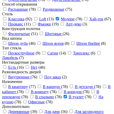
Способ открывания
Распашные
(78)
Раздвижные
(75)
Стиль
Классика
(92)
Loft
(13)
Модерн
(78)
Хай-тек
(67)
Прованс
(11)
Фьюжн
(19)
Арт-деко
(3)
Конструкция полотна
Филенчатые
(51)
Щитовые
(26)
Вид шпона
Шпон дуба
(46)
Шпон ясеня
(8)
Шпон fineline
(8)
Тип стекла
Пескоструйное
(9)
Сатин
(14)
Триплекс
(6)
Лакобель
(7)
Нестандартные размеры
Есть
(16)
Нет
(46)
Разновидность дверей
Внутренние
(76)
Под заказ
(2)
Назначение
В квартиру
(77)
В ванную
(78)
В детскую
(78)
В
кабинет
(78)
В комнату
(78)
В коридор
(78)
В
прихожую
(78)
В спальню
(78)
В туалет
(78)
На
кухню
(78)
Офисные
(78)
Дополнительно
Деревянные
(39)
Для дачи
(56)
Для загородного