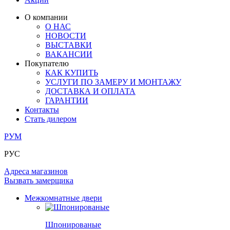
ОГРАЖДЕНИЯ И СТУПЕНИ
ЛАМИНАТ
ПОД ОБОИ И ПОКРАСКУ
ЗАМКИ
ИЗ МАССИВА ОЛЬХИ
О компании
О НАС
РАЗДВИЖНЫЕ ПЕРЕГОРОДКИ
СТЕНОВЫЕ ПАНЕЛИ
КОМПЛЕКТУЮЩИЕ
НОВОСТИ
РАСПРОДАЖА ОСТАТКОВ
ВЫСТАВКИ
ВАКАНСИИ
ОГРАНИЧИТЕЛИ
ВСЕ ДВЕРИ
Покупателю
КАК КУПИТЬ
ПЕТЛИ
УСЛУГИ ПО ЗАМЕРУ И МОНТАЖУ
ДОСТАВКА И ОПЛАТА
ГАРАНТИИ
РАЗДВИЖНАЯ СИСТЕМА
Контакты
Стать дилером
РУМ
РУС
Адреса магазинов
Вызвать замерщика
Межкомнатные двери
Шпонированые