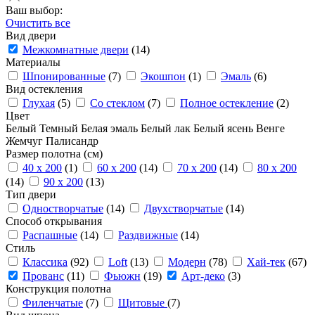
Ваш выбор:
Очистить все
Вид двери
Межкомнатные двери
(14)
Материалы
Шпонированные
(7)
Экошпон
(1)
Эмаль
(6)
Вид остекления
Глухая
(5)
Со стеклом
(7)
Полное остекление
(2)
Цвет
Белый
Темный
Белая эмаль
Белый лак
Белый ясень
Венге
Жемчуг
Палисандр
Размер полотна (см)
40 x 200
(1)
60 x 200
(14)
70 x 200
(14)
80 x 200
(14)
90 x 200
(13)
Тип двери
Одностворчатые
(14)
Двухстворчатые
(14)
Способ открывания
Распашные
(14)
Раздвижные
(14)
Стиль
Классика
(92)
Loft
(13)
Модерн
(78)
Хай-тек
(67)
Прованс
(11)
Фьюжн
(19)
Арт-деко
(3)
Конструкция полотна
Филенчатые
(7)
Щитовые
(7)