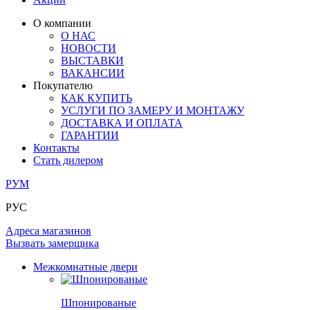
ЛАМИНАТ
ОГРАЖДЕНИЯ И СТУПЕНИ
ЗАМКИ
ПОД ОБОИ И ПОКРАСКУ
О компании
ИЗ МАССИВА ОЛЬХИ
О НАС
СТЕНОВЫЕ ПАНЕЛИ
РАЗДВИЖНЫЕ ПЕРЕГОРОДКИ
НОВОСТИ
КОМПЛЕКТУЮЩИЕ
РАСПРОДАЖА ОСТАТКОВ
ВЫСТАВКИ
ВАКАНСИИ
ОГРАНИЧИТЕЛИ
Покупателю
ВСЕ ДВЕРИ
КАК КУПИТЬ
УСЛУГИ ПО ЗАМЕРУ И МОНТАЖУ
ПЕТЛИ
ДОСТАВКА И ОПЛАТА
ГАРАНТИИ
Контакты
РАЗДВИЖНАЯ СИСТЕМА
Стать дилером
РУМ
РУС
Адреса магазинов
Вызвать замерщика
Межкомнатные двери
Шпонированые