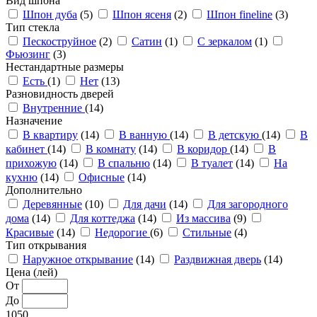
Вид шпона
Шпон дуба
(5)
Шпон ясеня
(2)
Шпон fineline
(3)
Тип стекла
Пескоструйное
(2)
Сатин
(1)
С зеркалом
(1)
Фьюзинг
(3)
Нестандартные размеры
Есть
(1)
Нет
(13)
Разновидность дверей
Внутренние
(14)
Назначение
В квартиру
(14)
В ванную
(14)
В детскую
(14)
В
кабинет
(14)
В комнату
(14)
В коридор
(14)
В
прихожую
(14)
В спальню
(14)
В туалет
(14)
На
кухню
(14)
Офисные
(14)
Дополнительно
Деревянные
(10)
Для дачи
(14)
Для загородного
дома
(14)
Для коттеджа
(14)
Из массива
(9)
Красивые
(14)
Недорогие
(6)
Стильные
(4)
Тип открывания
Наружное открывание
(14)
Раздвижная дверь
(14)
Цена (лей)
От
До
1050