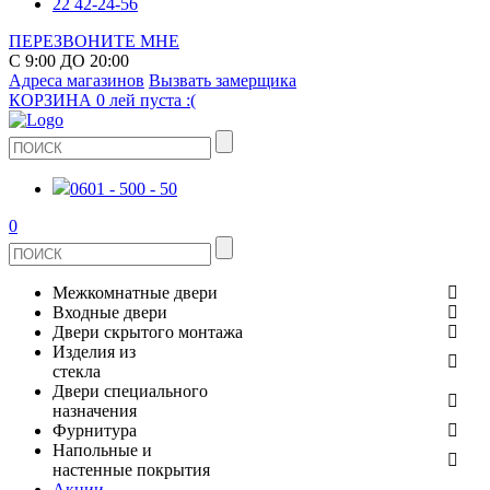
22 42-24-56
ПЕРЕЗВОНИТЕ МНЕ
С 9:00 ДО 20:00
Адреса магазинов
Вызвать замерщика
КОРЗИНА
0 лей
пуста :(
0601 - 500 - 50
0
Межкомнатные двери
Входные двери
ШПОНИРОВАНЫЕ
Двери скрытого монтажа
МЕТАЛЛИЧЕСКИЕ ДВЕРИ
Изделия из
СТЕКЛЯННЫЕ
стекла
ЭКОШПОН
Двери специального
В КВАРТИРУ
ДВЕРИ
назначения
ЗЕРКАЛЬНЫЕ
Фурнитура
ЭМАЛЬ
ПРОТИВОПОЖАРНЫЕ
Напольные и
ДЛЯ ДОМА
ДУШЕВЫЕ КАБИНЫ И ПЕРЕГОРОДКИ
ДВЕРНЫЕ РУЧКИ
настенные покрытия
КЕРАМОГРАНИТ
ИЗ МАССИВА СОСНЫ
Акции