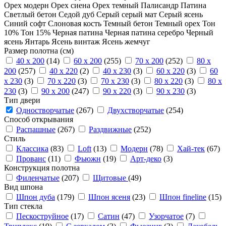
Орех модерн
Орех сиена
Орех темный
Палисандр
Патина
Светлый бетон
Седой дуб
Серый
серый мат
Серый ясень
Синий софт
Слоновая кость
Темный бетон
Темный орех
Тон
10%
Тон 15%
Черная патина
Черная патина серебро
Черный
ясень
Янтарь
Ясень винтаж
Ясень жемчуг
Размер полотна (см)
40 x 200
(14)
60 x 200
(255)
70 x 200
(252)
80 x
200
(257)
40 x 220
(2)
40 x 230
(3)
60 x 220
(3)
60
x 230
(3)
70 x 220
(3)
70 x 230
(3)
80 x 220
(3)
80 x
230
(3)
90 x 200
(247)
90 x 220
(3)
90 x 230
(3)
Тип двери
Одностворчатые
(267)
Двухстворчатые
(254)
Способ открывания
Распашные
(267)
Раздвижные
(252)
Стиль
Классика
(83)
Loft
(13)
Модерн
(78)
Хай-тек
(67)
Прованс
(11)
Фьюжн
(19)
Арт-деко
(3)
Конструкция полотна
Филенчатые
(207)
Щитовые
(49)
Вид шпона
Шпон дуба
(179)
Шпон ясеня
(23)
Шпон fineline
(15)
Тип стекла
Пескоструйное
(17)
Сатин
(47)
Узорчатое
(7)