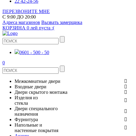
22 42-24-56
ПЕРЕЗВОНИТЕ МНЕ
С 9:00 ДО 20:00
Адреса магазинов
Вызвать замерщика
КОРЗИНА
0 лей
пуста :(
0601 - 500 - 50
0
Межкомнатные двери
Входные двери
ШПОНИРОВАНЫЕ
Двери скрытого монтажа
МЕТАЛЛИЧЕСКИЕ ДВЕРИ
Изделия из
СТЕКЛЯННЫЕ
стекла
ЭКОШПОН
Двери специального
В КВАРТИРУ
ДВЕРИ
назначения
ЗЕРКАЛЬНЫЕ
Фурнитура
ЭМАЛЬ
ПРОТИВОПОЖАРНЫЕ
Напольные и
ДЛЯ ДОМА
ДУШЕВЫЕ КАБИНЫ И ПЕРЕГОРОДКИ
ДВЕРНЫЕ РУЧКИ
настенные покрытия
КЕРАМОГРАНИТ
ИЗ МАССИВА СОСНЫ
Акции