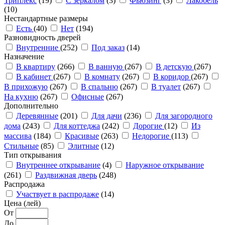
Триплекс
(19)
С зеркалом
(3)
Фьюзинг
(3)
Лакобель
(10)
Нестандартные размеры
Есть
(40)
Нет
(194)
Разновидность дверей
Внутренние
(252)
Под заказ
(14)
Назначение
В квартиру
(266)
В ванную
(267)
В детскую
(267)
В кабинет
(267)
В комнату
(267)
В коридор
(267)
В прихожую
(267)
В спальню
(267)
В туалет
(267)
На кухню
(267)
Офисные
(267)
Дополнительно
Деревянные
(201)
Для дачи
(236)
Для загородного
дома
(243)
Для коттеджа
(242)
Дорогие
(12)
Из
массива
(184)
Красивые
(263)
Недорогие
(113)
Стильные
(85)
Элитные
(12)
Тип открывания
Внутреннее открывание
(4)
Наружное открывание
(261)
Раздвижная дверь
(248)
Распродажа
Участвует в распродаже
(14)
Цена (лей)
От
До