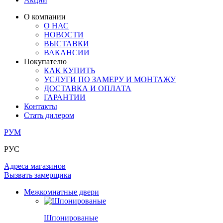
ЛАМИНАТ
ОГРАЖДЕНИЯ И СТУПЕНИ
ЗАМКИ
ПОД ОБОИ И ПОКРАСКУ
О компании
ИЗ МАССИВА ОЛЬХИ
О НАС
СТЕНОВЫЕ ПАНЕЛИ
РАЗДВИЖНЫЕ ПЕРЕГОРОДКИ
НОВОСТИ
КОМПЛЕКТУЮЩИЕ
РАСПРОДАЖА ОСТАТКОВ
ВЫСТАВКИ
ВАКАНСИИ
ОГРАНИЧИТЕЛИ
Покупателю
ВСЕ ДВЕРИ
КАК КУПИТЬ
УСЛУГИ ПО ЗАМЕРУ И МОНТАЖУ
ПЕТЛИ
ДОСТАВКА И ОПЛАТА
ГАРАНТИИ
Контакты
РАЗДВИЖНАЯ СИСТЕМА
Стать дилером
РУМ
РУС
Адреса магазинов
Вызвать замерщика
Межкомнатные двери
Шпонированые