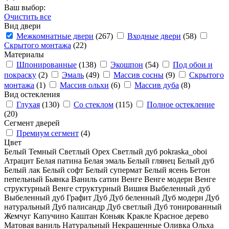
Ваш выбор:
Очистить все
Вид двери
Межкомнатные двери
(267)
Входные двери
(58)
Скрытого монтажа
(22)
Материалы
Шпонированные
(138)
Экошпон
(54)
Под обои и
покраску
(2)
Эмаль
(49)
Массив сосны
(9)
Скрытого
монтажа
(1)
Массив ольхи
(6)
Массив дуба
(8)
Вид остекления
Глухая
(130)
Со стеклом
(115)
Полное остекление
(20)
Сегмент дверей
Премиум сегмент
(4)
Цвет
Белый
Темный
Светлый
Орех
Светлый дуб
pokraska_oboi
Атрацит
Белая патина
Белая эмаль
Белый глянец
Белый дуб
Белый лак
Белый софт
Белый супермат
Белый ясень
Бетон
пепельный
Бьянка
Ваниль сатин
Венге
Венге модерн
Венге
структурный
Венге структурный
Вишня
Выбеленный дуб
Выбеленный дуб
Графит
Дуб
Дуб беленный
Дуб модерн
Дуб
натуральный
Дуб палисандр
Дуб светлый
Дуб тонированный
Жемчуг
Капучино
Каштан
Коньяк
Кракле
Красное дерево
Матовая ваниль
Натуральный
Некрашенные
Оливка
Ольха