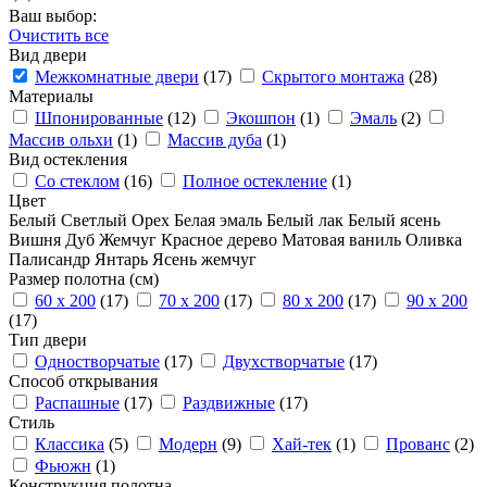
Ваш выбор:
Очистить все
Вид двери
Межкомнатные двери
(17)
Скрытого монтажа
(28)
Материалы
Шпонированные
(12)
Экошпон
(1)
Эмаль
(2)
Массив ольхи
(1)
Массив дуба
(1)
Вид остекления
Со стеклом
(16)
Полное остекление
(1)
Цвет
Белый
Светлый
Орех
Белая эмаль
Белый лак
Белый ясень
Вишня
Дуб
Жемчуг
Красное дерево
Матовая ваниль
Оливка
Палисандр
Янтарь
Ясень жемчуг
Размер полотна (см)
60 x 200
(17)
70 x 200
(17)
80 x 200
(17)
90 x 200
(17)
Тип двери
Одностворчатые
(17)
Двухстворчатые
(17)
Способ открывания
Распашные
(17)
Раздвижные
(17)
Стиль
Классика
(5)
Модерн
(9)
Хай-тек
(1)
Прованс
(2)
Фьюжн
(1)
Конструкция полотна