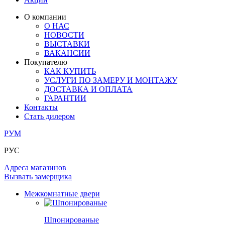
ЛАМИНАТ
ОГРАЖДЕНИЯ И СТУПЕНИ
ЗАМКИ
ПОД ОБОИ И ПОКРАСКУ
О компании
ИЗ МАССИВА ОЛЬХИ
О НАС
СТЕНОВЫЕ ПАНЕЛИ
РАЗДВИЖНЫЕ ПЕРЕГОРОДКИ
НОВОСТИ
КОМПЛЕКТУЮЩИЕ
РАСПРОДАЖА ОСТАТКОВ
ВЫСТАВКИ
ВАКАНСИИ
ОГРАНИЧИТЕЛИ
Покупателю
ВСЕ ДВЕРИ
КАК КУПИТЬ
УСЛУГИ ПО ЗАМЕРУ И МОНТАЖУ
ПЕТЛИ
ДОСТАВКА И ОПЛАТА
ГАРАНТИИ
Контакты
РАЗДВИЖНАЯ СИСТЕМА
Стать дилером
РУМ
РУС
Адреса магазинов
Вызвать замерщика
Межкомнатные двери
Шпонированые