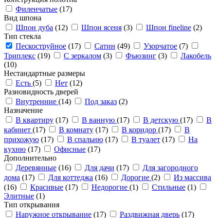
Филенчатые
(17)
Вид шпона
Шпон дуба
(12)
Шпон ясеня
(3)
Шпон fineline
(2)
Тип стекла
Пескоструйное
(17)
Сатин
(49)
Узорчатое
(7)
Триплекс
(19)
С зеркалом
(3)
Фьюзинг
(3)
Лакобель
(10)
Нестандартные размеры
Есть
(5)
Нет
(12)
Разновидность дверей
Внутренние
(14)
Под заказ
(2)
Назначение
В квартиру
(17)
В ванную
(17)
В детскую
(17)
В
кабинет
(17)
В комнату
(17)
В коридор
(17)
В
прихожую
(17)
В спальню
(17)
В туалет
(17)
На
кухню
(17)
Офисные
(17)
Дополнительно
Деревянные
(16)
Для дачи
(17)
Для загородного
дома
(17)
Для коттеджа
(16)
Дорогие
(2)
Из массива
(16)
Красивые
(17)
Недорогие
(1)
Стильные
(1)
Элитные
(1)
Тип открывания
Наружное открывание
(17)
Раздвижная дверь
(17)