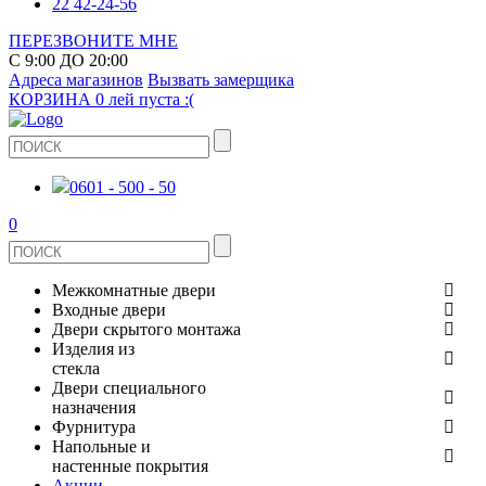
22 42-24-56
ПЕРЕЗВОНИТЕ МНЕ
С 9:00 ДО 20:00
Адреса магазинов
Вызвать замерщика
КОРЗИНА
0 лей
пуста :(
0601 - 500 - 50
0
Межкомнатные двери
Входные двери
ШПОНИРОВАНЫЕ
Двери скрытого монтажа
МЕТАЛЛИЧЕСКИЕ ДВЕРИ
Изделия из
СТЕКЛЯННЫЕ
стекла
ЭКОШПОН
Двери специального
В КВАРТИРУ
ДВЕРИ
назначения
ЗЕРКАЛЬНЫЕ
Фурнитура
ЭМАЛЬ
ПРОТИВОПОЖАРНЫЕ
Напольные и
ДЛЯ ДОМА
ДУШЕВЫЕ КАБИНЫ И ПЕРЕГОРОДКИ
ДВЕРНЫЕ РУЧКИ
настенные покрытия
КЕРАМОГРАНИТ
ИЗ МАССИВА СОСНЫ
Акции