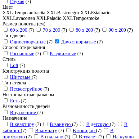
Глухая
(7)
Цвет
XXL Tempo antracita
XXLBasicnegro
XXLEstatuario
XXLLavacorten
XXLPaladio
XXLTemposmoke
Размер полотна (см)
60 x 200
(7)
70 x 200
(7)
80 x 200
(7)
90 x 200
(7)
Тип двери
Одностворчатые
(7)
Двухстворчатые
(7)
Способ открывания
Распашные
(7)
Раздвижные
(7)
Стиль
Loft
(7)
Конструкция полотна
Щитовые
(7)
Тип стекла
Пескоструйное
(7)
Нестандартные размеры
Есть
(7)
Разновидность дверей
Внутренние
(7)
Назначение
В квартиру
(7)
В ванную
(7)
В детскую
(7)
В
кабинет
(7)
В комнату
(7)
В коридор
(7)
В
прихожую
(7)
В спальню
(7)
В туалет
(7)
На кухню