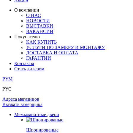
ОГРАЖДЕНИЯ И СТУПЕНИ
ЛАМИНАТ
ПОД ОБОИ И ПОКРАСКУ
ЗАМКИ
ИЗ МАССИВА ОЛЬХИ
О компании
О НАС
РАЗДВИЖНЫЕ ПЕРЕГОРОДКИ
СТЕНОВЫЕ ПАНЕЛИ
КОМПЛЕКТУЮЩИЕ
НОВОСТИ
РАСПРОДАЖА ОСТАТКОВ
ВЫСТАВКИ
ВАКАНСИИ
ОГРАНИЧИТЕЛИ
ВСЕ ДВЕРИ
Покупателю
КАК КУПИТЬ
ПЕТЛИ
УСЛУГИ ПО ЗАМЕРУ И МОНТАЖУ
ДОСТАВКА И ОПЛАТА
ГАРАНТИИ
РАЗДВИЖНАЯ СИСТЕМА
Контакты
Стать дилером
РУМ
РУС
Адреса магазинов
Вызвать замерщика
Межкомнатные двери
Шпонированые