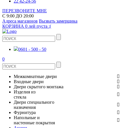
22 42-24-56
ПЕРЕЗВОНИТЕ МНЕ
С 9:00 ДО 20:00
Адреса магазинов
Вызвать замерщика
КОРЗИНА
0 лей
пуста :(
0601 - 500 - 50
0
Межкомнатные двери
Входные двери
ШПОНИРОВАНЫЕ
Двери скрытого монтажа
МЕТАЛЛИЧЕСКИЕ ДВЕРИ
Изделия из
СТЕКЛЯННЫЕ
стекла
ЭКОШПОН
Двери специального
В КВАРТИРУ
ДВЕРИ
назначения
ЗЕРКАЛЬНЫЕ
ЭМАЛЬ
Фурнитура
ДЛЯ ДОМА
ПРОТИВОПОЖАРНЫЕ
Напольные и
ДУШЕВЫЕ КАБИНЫ И ПЕРЕГОРОДКИ
КЕРАМОГРАНИТ
ДВЕРНЫЕ РУЧКИ
настенные покрытия
ИЗ МАССИВА СОСНЫ
Акции