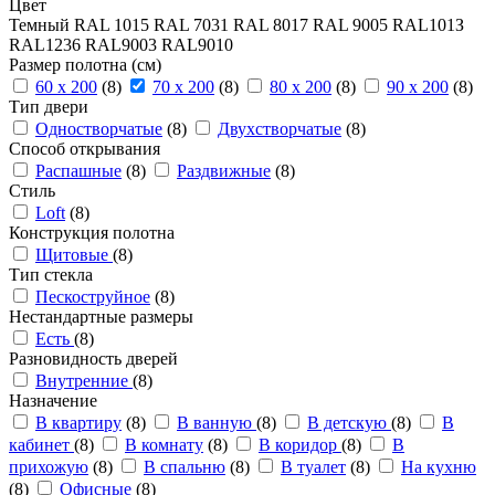
Цвет
Темный
RAL 1015
RAL 7031
RAL 8017
RAL 9005
RAL101З
RAL1236
RAL9003
RAL9010
Размер полотна (см)
60 x 200
(8)
70 x 200
(8)
80 x 200
(8)
90 x 200
(8)
Тип двери
Одностворчатые
(8)
Двухстворчатые
(8)
Способ открывания
Распашные
(8)
Раздвижные
(8)
Стиль
Loft
(8)
Конструкция полотна
Щитовые
(8)
Тип стекла
Пескоструйное
(8)
Нестандартные размеры
Есть
(8)
Разновидность дверей
Внутренние
(8)
Назначение
В квартиру
(8)
В ванную
(8)
В детскую
(8)
В
кабинет
(8)
В комнату
(8)
В коридор
(8)
В
прихожую
(8)
В спальню
(8)
В туалет
(8)
На кухню
(8)
Офисные
(8)