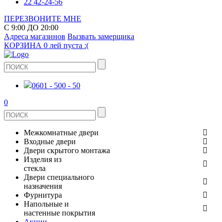
22 42-24-56
ПЕРЕЗВОНИТЕ МНЕ
С 9:00 ДО 20:00
Адреса магазинов
Вызвать замерщика
КОРЗИНА
0 лей
пуста :(
0601 - 500 - 50
0
Межкомнатные двери
Входные двери
ШПОНИРОВАНЫЕ
Двери скрытого монтажа
МЕТАЛЛИЧЕСКИЕ ДВЕРИ
Изделия из
СТЕКЛЯННЫЕ
стекла
ЭКОШПОН
Двери специального
В КВАРТИРУ
ДВЕРИ
назначения
ЗЕРКАЛЬНЫЕ
ЭМАЛЬ
Фурнитура
ДЛЯ ДОМА
ПРОТИВОПОЖАРНЫЕ
Напольные и
ДУШЕВЫЕ КАБИНЫ И ПЕРЕГОРОДКИ
КЕРАМОГРАНИТ
ДВЕРНЫЕ РУЧКИ
настенные покрытия
ИЗ МАССИВА СОСНЫ
Акции