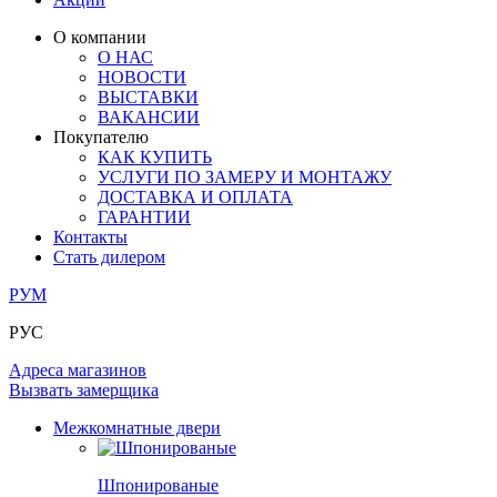
ОГРАЖДЕНИЯ И СТУПЕНИ
ЛАМИНАТ
ПОД ОБОИ И ПОКРАСКУ
ЗАМКИ
ИЗ МАССИВА ОЛЬХИ
О компании
О НАС
РАЗДВИЖНЫЕ ПЕРЕГОРОДКИ
СТЕНОВЫЕ ПАНЕЛИ
КОМПЛЕКТУЮЩИЕ
НОВОСТИ
РАСПРОДАЖА ОСТАТКОВ
ВЫСТАВКИ
ВАКАНСИИ
ОГРАНИЧИТЕЛИ
ВСЕ ДВЕРИ
Покупателю
КАК КУПИТЬ
ПЕТЛИ
УСЛУГИ ПО ЗАМЕРУ И МОНТАЖУ
ДОСТАВКА И ОПЛАТА
ГАРАНТИИ
РАЗДВИЖНАЯ СИСТЕМА
Контакты
Стать дилером
РУМ
РУС
Адреса магазинов
Вызвать замерщика
Межкомнатные двери
Шпонированые