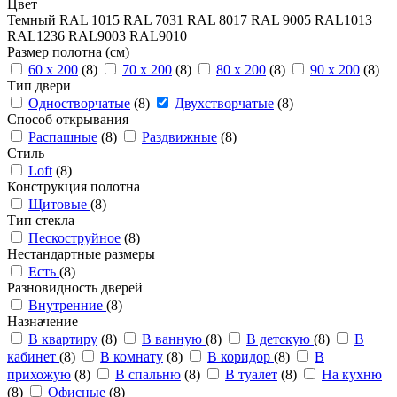
Цвет
Темный
RAL 1015
RAL 7031
RAL 8017
RAL 9005
RAL101З
RAL1236
RAL9003
RAL9010
Размер полотна (см)
60 x 200
(8)
70 x 200
(8)
80 x 200
(8)
90 x 200
(8)
Тип двери
Одностворчатые
(8)
Двухстворчатые
(8)
Способ открывания
Распашные
(8)
Раздвижные
(8)
Стиль
Loft
(8)
Конструкция полотна
Щитовые
(8)
Тип стекла
Пескоструйное
(8)
Нестандартные размеры
Есть
(8)
Разновидность дверей
Внутренние
(8)
Назначение
В квартиру
(8)
В ванную
(8)
В детскую
(8)
В
кабинет
(8)
В комнату
(8)
В коридор
(8)
В
прихожую
(8)
В спальню
(8)
В туалет
(8)
На кухню
(8)
Офисные
(8)