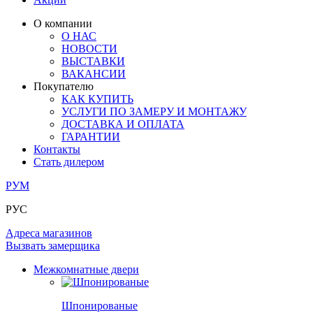
ОГРАЖДЕНИЯ И СТУПЕНИ
ЛАМИНАТ
ПОД ОБОИ И ПОКРАСКУ
ЗАМКИ
ИЗ МАССИВА ОЛЬХИ
О компании
О НАС
РАЗДВИЖНЫЕ ПЕРЕГОРОДКИ
СТЕНОВЫЕ ПАНЕЛИ
КОМПЛЕКТУЮЩИЕ
НОВОСТИ
РАСПРОДАЖА ОСТАТКОВ
ВЫСТАВКИ
ВАКАНСИИ
ОГРАНИЧИТЕЛИ
ВСЕ ДВЕРИ
Покупателю
КАК КУПИТЬ
ПЕТЛИ
УСЛУГИ ПО ЗАМЕРУ И МОНТАЖУ
ДОСТАВКА И ОПЛАТА
ГАРАНТИИ
РАЗДВИЖНАЯ СИСТЕМА
Контакты
Стать дилером
РУМ
РУС
Адреса магазинов
Вызвать замерщика
Межкомнатные двери
Шпонированые