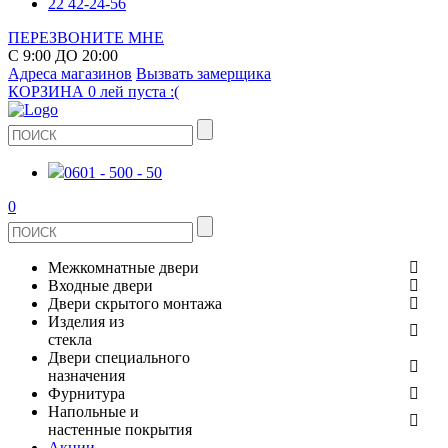
22 42-24-56
ПЕРЕЗВОНИТЕ МНЕ
С 9:00 ДО 20:00
Адреса магазинов
Вызвать замерщика
КОРЗИНА
0 лей
пуста :(
0601 - 500 - 50
0
Межкомнатные двери
Входные двери
ШПОНИРОВАНЫЕ
Двери скрытого монтажа
МЕТАЛЛИЧЕСКИЕ ДВЕРИ
Изделия из
СТЕКЛЯННЫЕ
стекла
ЭКОШПОН
Двери специального
В КВАРТИРУ
ДВЕРИ
назначения
ЗЕРКАЛЬНЫЕ
ЭМАЛЬ
Фурнитура
ДЛЯ ДОМА
ПРОТИВОПОЖАРНЫЕ
Напольные и
ДУШЕВЫЕ КАБИНЫ И ПЕРЕГОРОДКИ
КЕРАМОГРАНИТ
ДВЕРНЫЕ РУЧКИ
настенные покрытия
ИЗ МАССИВА СОСНЫ
Акции