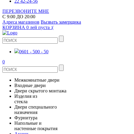
22 42-24-56
ПЕРЕЗВОНИТЕ МНЕ
С 9:00 ДО 20:00
Адреса магазинов
Вызвать замерщика
КОРЗИНА
0 лей
пуста :(
0601 - 500 - 50
0
Межкомнатные двери
Входные двери
ШПОНИРОВАНЫЕ
Двери скрытого монтажа
МЕТАЛЛИЧЕСКИЕ ДВЕРИ
Изделия из
СТЕКЛЯННЫЕ
стекла
ЭКОШПОН
Двери специального
В КВАРТИРУ
ДВЕРИ
назначения
ЗЕРКАЛЬНЫЕ
Фурнитура
ЭМАЛЬ
ПРОТИВОПОЖАРНЫЕ
Напольные и
ДЛЯ ДОМА
ДУШЕВЫЕ КАБИНЫ И ПЕРЕГОРОДКИ
ДВЕРНЫЕ РУЧКИ
настенные покрытия
КЕРАМОГРАНИТ
ИЗ МАССИВА СОСНЫ
Акции