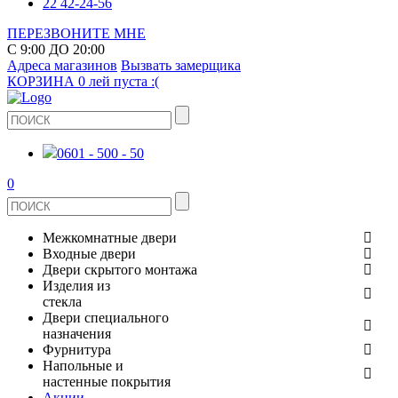
22 42-24-56
ПЕРЕЗВОНИТЕ МНЕ
С 9:00 ДО 20:00
Адреса магазинов
Вызвать замерщика
КОРЗИНА
0 лей
пуста :(
0601 - 500 - 50
0
Межкомнатные двери
Входные двери
ШПОНИРОВАНЫЕ
Двери скрытого монтажа
МЕТАЛЛИЧЕСКИЕ ДВЕРИ
Изделия из
СТЕКЛЯННЫЕ
стекла
ЭКОШПОН
Двери специального
В КВАРТИРУ
ДВЕРИ
назначения
ЗЕРКАЛЬНЫЕ
ЭМАЛЬ
Фурнитура
ДЛЯ ДОМА
ПРОТИВОПОЖАРНЫЕ
Напольные и
ДУШЕВЫЕ КАБИНЫ И ПЕРЕГОРОДКИ
КЕРАМОГРАНИТ
ДВЕРНЫЕ РУЧКИ
настенные покрытия
ИЗ МАССИВА СОСНЫ
Акции