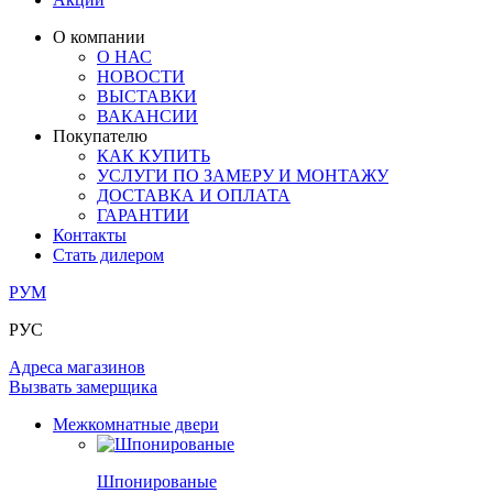
ОГРАЖДЕНИЯ И СТУПЕНИ
ЛАМИНАТ
ПОД ОБОИ И ПОКРАСКУ
ЗАМКИ
ИЗ МАССИВА ОЛЬХИ
О компании
О НАС
РАЗДВИЖНЫЕ ПЕРЕГОРОДКИ
СТЕНОВЫЕ ПАНЕЛИ
КОМПЛЕКТУЮЩИЕ
НОВОСТИ
РАСПРОДАЖА ОСТАТКОВ
ВЫСТАВКИ
ВАКАНСИИ
ОГРАНИЧИТЕЛИ
ВСЕ ДВЕРИ
Покупателю
КАК КУПИТЬ
ПЕТЛИ
УСЛУГИ ПО ЗАМЕРУ И МОНТАЖУ
ДОСТАВКА И ОПЛАТА
ГАРАНТИИ
РАЗДВИЖНАЯ СИСТЕМА
Контакты
Стать дилером
РУМ
РУС
Адреса магазинов
Вызвать замерщика
Межкомнатные двери
Шпонированые