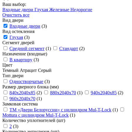
Ваш выбор:
Входные двери
Глухая
Железные
Недорогие
Очистить все
Вид двери
Входные двери
(3)
Вид остекления
Глухая
(3)
Сегмент дверей
Средний сегмент
(1)
Стандарт
(2)
Назначение (входные)
В квартиру
(3)
Цвет
Темный
Атрацит
Серый
Тип двери
Одностворчатые
(3)
Размер дверного блока (мм)
840x2040x85
(2)
880x2040x70
(1)
940x2040x85
(2)
960x2040x70
(1)
Замковая система
ТМ «Двери Белоруссии» с цилиндром Mul-T-Lock
(1)
Mottura с цилиндром Mul-T-Lock
(1)
Количество уплотнителей (шт)
2
(3)
Количество антисрезов (шт)