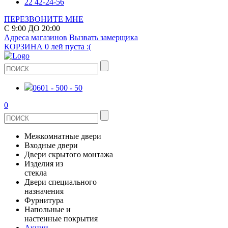
22 42-24-56
ПЕРЕЗВОНИТЕ МНЕ
С 9:00 ДО 20:00
Адреса магазинов
Вызвать замерщика
КОРЗИНА
0 лей
пуста :(
0601 - 500 - 50
0
Межкомнатные двери
Входные двери
ШПОНИРОВАНЫЕ
Двери скрытого монтажа
МЕТАЛЛИЧЕСКИЕ ДВЕРИ
Изделия из
СТЕКЛЯННЫЕ
стекла
ЭКОШПОН
Двери специального
В КВАРТИРУ
ДВЕРИ
назначения
ЗЕРКАЛЬНЫЕ
ЭМАЛЬ
Фурнитура
ДЛЯ ДОМА
ПРОТИВОПОЖАРНЫЕ
Напольные и
ДУШЕВЫЕ КАБИНЫ И ПЕРЕГОРОДКИ
КЕРАМОГРАНИТ
ДВЕРНЫЕ РУЧКИ
настенные покрытия
ИЗ МАССИВА СОСНЫ
Акции