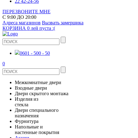
22 42-24-56
ПЕРЕЗВОНИТЕ МНЕ
С 9:00 ДО 20:00
Адреса магазинов
Вызвать замерщика
КОРЗИНА
0 лей
пуста :(
0601 - 500 - 50
0
Межкомнатные двери
Входные двери
ШПОНИРОВАНЫЕ
Двери скрытого монтажа
МЕТАЛЛИЧЕСКИЕ ДВЕРИ
Изделия из
СТЕКЛЯННЫЕ
стекла
ЭКОШПОН
Двери специального
В КВАРТИРУ
ДВЕРИ
назначения
ЗЕРКАЛЬНЫЕ
ЭМАЛЬ
Фурнитура
ДЛЯ ДОМА
ПРОТИВОПОЖАРНЫЕ
Напольные и
ДУШЕВЫЕ КАБИНЫ И ПЕРЕГОРОДКИ
КЕРАМОГРАНИТ
ДВЕРНЫЕ РУЧКИ
настенные покрытия
ИЗ МАССИВА СОСНЫ
Акции