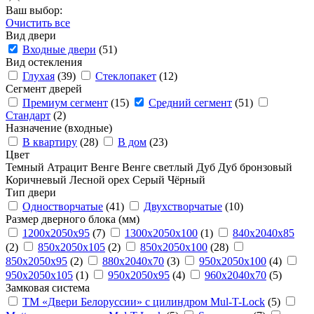
Ваш выбор:
Очистить все
Вид двери
Входные двери
(51)
Вид остекления
Глухая
(39)
Стеклопакет
(12)
Сегмент дверей
Премиум сегмент
(15)
Средний сегмент
(51)
Стандарт
(2)
Назначение (входные)
В квартиру
(28)
В дом
(23)
Цвет
Темный
Атрацит
Венге
Венге светлый
Дуб
Дуб бронзовый
Коричневый
Лесной орех
Серый
Чёрный
Тип двери
Одностворчатые
(41)
Двухстворчатые
(10)
Размер дверного блока (мм)
1200x2050x95
(7)
1300x2050x100
(1)
840x2040x85
(2)
850x2050x105
(2)
850x2050х100
(28)
850х2050х95
(2)
880x2040x70
(3)
950x2050x100
(4)
950x2050x105
(1)
950x2050x95
(4)
960x2040x70
(5)
Замковая система
ТМ «Двери Белоруссии» с цилиндром Mul-T-Lock
(5)