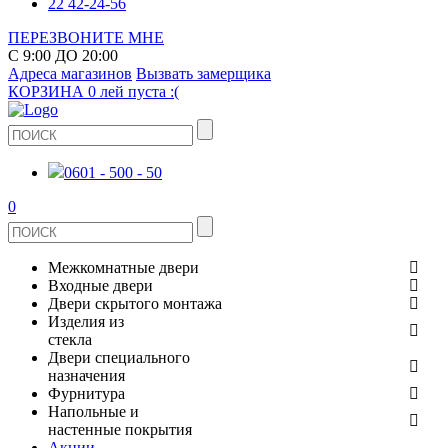
22 42-24-56
ПЕРЕЗВОНИТЕ МНЕ
С 9:00 ДО 20:00
Адреса магазинов
Вызвать замерщика
КОРЗИНА
0 лей
пуста :(
0601 - 500 - 50
0
Межкомнатные двери
Входные двери
ШПОНИРОВАНЫЕ
Двери скрытого монтажа
МЕТАЛЛИЧЕСКИЕ ДВЕРИ
Изделия из
СТЕКЛЯННЫЕ
стекла
ЭКОШПОН
Двери специального
В КВАРТИРУ
ДВЕРИ
назначения
ЗЕРКАЛЬНЫЕ
Фурнитура
ЭМАЛЬ
ПРОТИВОПОЖАРНЫЕ
Напольные и
ДЛЯ ДОМА
ДУШЕВЫЕ КАБИНЫ И ПЕРЕГОРОДКИ
ДВЕРНЫЕ РУЧКИ
настенные покрытия
КЕРАМОГРАНИТ
ИЗ МАССИВА СОСНЫ
Акции