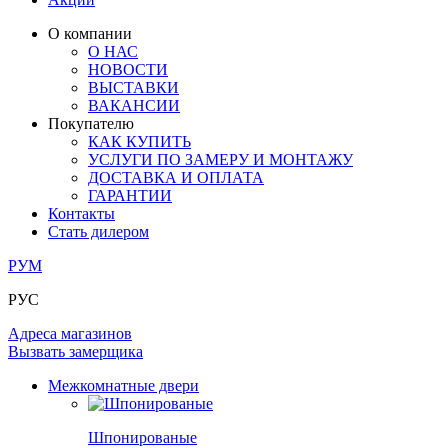
ЛАМИНАТ
ОГРАЖДЕНИЯ И СТУПЕНИ
ЗАМКИ
ПОД ОБОИ И ПОКРАСКУ
О компании
ИЗ МАССИВА ОЛЬХИ
О НАС
СТЕНОВЫЕ ПАНЕЛИ
РАЗДВИЖНЫЕ ПЕРЕГОРОДКИ
НОВОСТИ
КОМПЛЕКТУЮЩИЕ
РАСПРОДАЖА ОСТАТКОВ
ВЫСТАВКИ
ВАКАНСИИ
ОГРАНИЧИТЕЛИ
Покупателю
ВСЕ ДВЕРИ
КАК КУПИТЬ
УСЛУГИ ПО ЗАМЕРУ И МОНТАЖУ
ПЕТЛИ
ДОСТАВКА И ОПЛАТА
ГАРАНТИИ
Контакты
РАЗДВИЖНАЯ СИСТЕМА
Стать дилером
РУМ
РУС
Адреса магазинов
Вызвать замерщика
Межкомнатные двери
Шпонированые