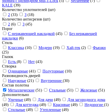
Mottura с цилиндром Mul-T-Lock
(5)
Securemme
(7)
КАLЕ
(39)
Количество уплотнителей (шт)
2
(33)
3
(18)
Количество антисрезов (шт)
2
(6)
3
(45)
Порог
С нержавеющей накладкой
(45)
Без нержавещей
накладки
(6)
Стиль
Классика
(10)
Модерн
(19)
Хай-тек
(2)
Фьюжн
(25)
Глазок
Есть
(8)
Нет
(43)
Створка
Одинарные
(41)
Полуторные
(10)
Разновидность дверей
Наружные
(21)
Внутренние
(30)
Состав полотна
Металлические
(51)
Стальные
(51)
Железные
(51)
Дополнительно
Уличные
(49)
Для дачи
(49)
Для загородного дома
(49)
Для коттеджа
(49)
Красивые
(49)
Недорогие
(1)
Стильные
(49)
Утепленные
(49)