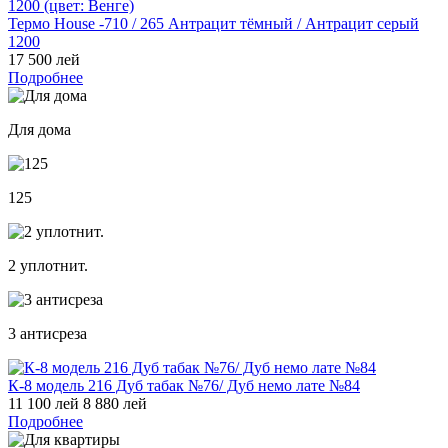
Термо House -710 / 265 Антрацит тёмный / Антрацит серый
1200
17 500 лей
Подробнее
Для дома
125
2 уплотнит.
3 антисреза
К-8 модель 216 Дуб табак №76/ Дуб немо лате №84
11 100 лей
8 880 лей
Подробнее