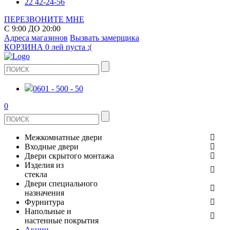
22 42-24-56
ПЕРЕЗВОНИТЕ МНЕ
С 9:00 ДО 20:00
Адреса магазинов
Вызвать замерщика
КОРЗИНА
0 лей
пуста :(
0601 - 500 - 50
0
Межкомнатные двери
Входные двери
ШПОНИРОВАНЫЕ
Двери скрытого монтажа
МЕТАЛЛИЧЕСКИЕ ДВЕРИ
Изделия из
СТЕКЛЯННЫЕ
стекла
ЭКОШПОН
Двери специального
В КВАРТИРУ
ДВЕРИ
назначения
ЗЕРКАЛЬНЫЕ
Фурнитура
ЭМАЛЬ
ПРОТИВОПОЖАРНЫЕ
Напольные и
ДЛЯ ДОМА
ДУШЕВЫЕ КАБИНЫ И ПЕРЕГОРОДКИ
ДВЕРНЫЕ РУЧКИ
настенные покрытия
КЕРАМОГРАНИТ
ИЗ МАССИВА СОСНЫ
Акции