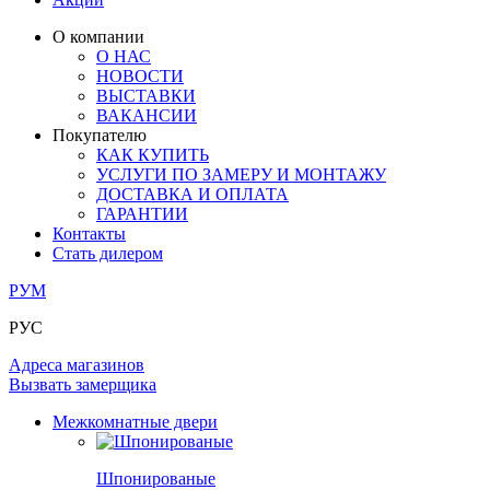
ЛАМИНАТ
ОГРАЖДЕНИЯ И СТУПЕНИ
ЗАМКИ
ПОД ОБОИ И ПОКРАСКУ
О компании
ИЗ МАССИВА ОЛЬХИ
О НАС
СТЕНОВЫЕ ПАНЕЛИ
РАЗДВИЖНЫЕ ПЕРЕГОРОДКИ
НОВОСТИ
КОМПЛЕКТУЮЩИЕ
РАСПРОДАЖА ОСТАТКОВ
ВЫСТАВКИ
ВАКАНСИИ
ОГРАНИЧИТЕЛИ
Покупателю
ВСЕ ДВЕРИ
КАК КУПИТЬ
УСЛУГИ ПО ЗАМЕРУ И МОНТАЖУ
ПЕТЛИ
ДОСТАВКА И ОПЛАТА
ГАРАНТИИ
Контакты
РАЗДВИЖНАЯ СИСТЕМА
Стать дилером
РУМ
РУС
Адреса магазинов
Вызвать замерщика
Межкомнатные двери
Шпонированые