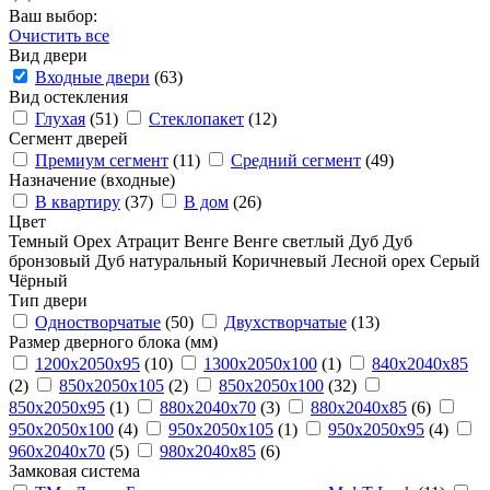
Ваш выбор:
Очистить все
Вид двери
Входные двери
(63)
Вид остекления
Глухая
(51)
Стеклопакет
(12)
Сегмент дверей
Премиум сегмент
(11)
Средний сегмент
(49)
Назначение (входные)
В квартиру
(37)
В дом
(26)
Цвет
Темный
Орех
Атрацит
Венге
Венге светлый
Дуб
Дуб
бронзовый
Дуб натуральный
Коричневый
Лесной орех
Серый
Чёрный
Тип двери
Одностворчатые
(50)
Двухстворчатые
(13)
Размер дверного блока (мм)
1200x2050x95
(10)
1300x2050x100
(1)
840x2040x85
(2)
850x2050x105
(2)
850x2050х100
(32)
850х2050х95
(1)
880x2040x70
(3)
880x2040x85
(6)
950x2050x100
(4)
950x2050x105
(1)
950x2050x95
(4)
960x2040x70
(5)
980x2040x85
(6)
Замковая система