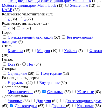
ТМ «Двери Белоруссии» с цилиндром Mul-T-Lock
(11)
Mottura с цилиндром Mul-T-Lock
(13)
Securemme
(12)
КАLЕ
(38)
Количество уплотнителей (шт)
2
(36)
3
(27)
Количество антисрезов (шт)
2
(6)
3
(57)
Порог
С нержавеющей накладкой
(57)
Без нержавещей
накладки
(6)
Стиль
Классика
(15)
Модерн
(19)
Хай-тек
(5)
Фьюжн
(30)
Глазок
Есть
(9)
Нет
(54)
Створка
Одинарные
(50)
Полуторные
(13)
Разновидность дверей
Наружные
(24)
Внутренние
(39)
Состав полотна
Металлические
(63)
Стальные
(63)
Железные
(63)
Дополнительно
Уличные
(66)
Для дачи
(61)
Для загородного дома
(63)
Для коттеджа
(63)
Дорогие
(6)
Красивые
(66)