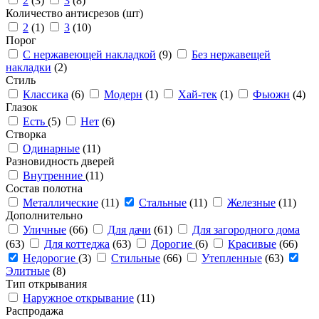
2
(3)
3
(8)
Количество антисрезов (шт)
2
(1)
3
(10)
Порог
С нержавеющей накладкой
(9)
Без нержавещей
накладки
(2)
Стиль
Классика
(6)
Модерн
(1)
Хай-тек
(1)
Фьюжн
(4)
Глазок
Есть
(5)
Нет
(6)
Створка
Одинарные
(11)
Разновидность дверей
Внутренние
(11)
Состав полотна
Металлические
(11)
Стальные
(11)
Железные
(11)
Дополнительно
Уличные
(66)
Для дачи
(61)
Для загородного дома
(63)
Для коттеджа
(63)
Дорогие
(6)
Красивые
(66)
Недорогие
(3)
Стильные
(66)
Утепленные
(63)
Элитные
(8)
Тип открывания
Наружное открывание
(11)
Распродажа