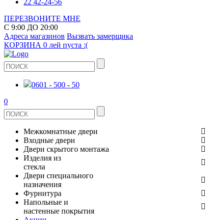
22 42-24-56
ПЕРЕЗВОНИТЕ МНЕ
С 9:00 ДО 20:00
Адреса магазинов
Вызвать замерщика
КОРЗИНА
0 лей
пуста :(
0601 - 500 - 50
0
Межкомнатные двери
Входные двери
ШПОНИРОВАНЫЕ
Двери скрытого монтажа
МЕТАЛЛИЧЕСКИЕ ДВЕРИ
Изделия из
СТЕКЛЯННЫЕ
стекла
ЭКОШПОН
Двери специального
В КВАРТИРУ
ДВЕРИ
назначения
ЗЕРКАЛЬНЫЕ
ЭМАЛЬ
Фурнитура
ДЛЯ ДОМА
ПРОТИВОПОЖАРНЫЕ
Напольные и
ДУШЕВЫЕ КАБИНЫ И ПЕРЕГОРОДКИ
КЕРАМОГРАНИТ
ДВЕРНЫЕ РУЧКИ
настенные покрытия
ИЗ МАССИВА СОСНЫ
Акции