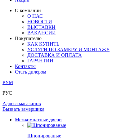
ОГРАЖДЕНИЯ И СТУПЕНИ
ЛАМИНАТ
ПОД ОБОИ И ПОКРАСКУ
ЗАМКИ
ИЗ МАССИВА ОЛЬХИ
О компании
О НАС
РАЗДВИЖНЫЕ ПЕРЕГОРОДКИ
СТЕНОВЫЕ ПАНЕЛИ
КОМПЛЕКТУЮЩИЕ
НОВОСТИ
РАСПРОДАЖА ОСТАТКОВ
ВЫСТАВКИ
ВАКАНСИИ
ОГРАНИЧИТЕЛИ
ВСЕ ДВЕРИ
Покупателю
КАК КУПИТЬ
ПЕТЛИ
УСЛУГИ ПО ЗАМЕРУ И МОНТАЖУ
ДОСТАВКА И ОПЛАТА
ГАРАНТИИ
РАЗДВИЖНАЯ СИСТЕМА
Контакты
Стать дилером
РУМ
РУС
Адреса магазинов
Вызвать замерщика
Межкомнатные двери
Шпонированые