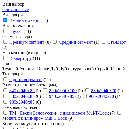
Ваш выбор:
Очистить все
Вид двери
Входные двери
(11)
Вид остекления
Глухая
(11)
Сегмент дверей
Премиум сегмент
(8)
Средний сегмент
(1)
Стандарт
(2)
Назначение (входные)
В квартиру
(11)
Цвет
Темный
Атрацит
Венге
Дуб
Дуб натуральный
Серый
Чёрный
Тип двери
Одностворчатые
(11)
Размер дверного блока (мм)
840x2040x85
(2)
850x2050х100
(2)
880x2040x70
(1)
880x2040x85
(6)
940x2040x85
(2)
960x2040x70
(1)
980x2040x85
(6)
Замковая система
ТМ «Двери Белоруссии» с цилиндром Mul-T-Lock
(7)
Mottura с цилиндром Mul-T-Lock
(9)
Количество уплотнителей (шт)