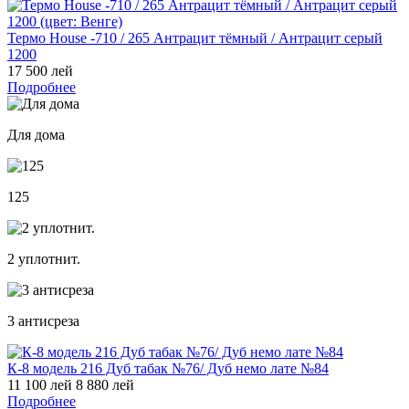
Термо House -710 / 265 Антрацит тёмный / Антрацит серый
1200
17 500 лей
Подробнее
Для дома
125
2 уплотнит.
3 антисреза
К-8 модель 216 Дуб табак №76/ Дуб немо лате №84
11 100 лей
8 880 лей
Подробнее