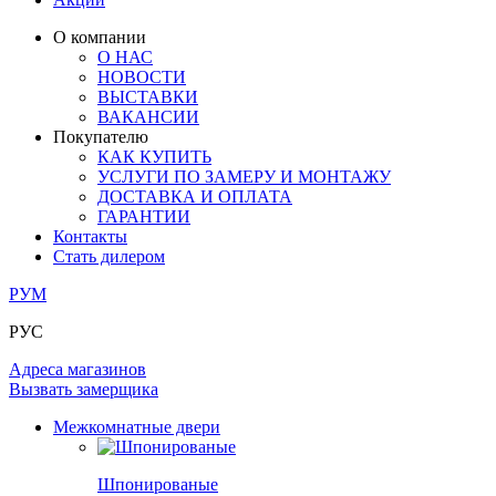
ЛАМИНАТ
ОГРАЖДЕНИЯ И СТУПЕНИ
ЗАМКИ
ПОД ОБОИ И ПОКРАСКУ
О компании
ИЗ МАССИВА ОЛЬХИ
О НАС
СТЕНОВЫЕ ПАНЕЛИ
РАЗДВИЖНЫЕ ПЕРЕГОРОДКИ
НОВОСТИ
КОМПЛЕКТУЮЩИЕ
РАСПРОДАЖА ОСТАТКОВ
ВЫСТАВКИ
ВАКАНСИИ
ОГРАНИЧИТЕЛИ
Покупателю
ВСЕ ДВЕРИ
КАК КУПИТЬ
УСЛУГИ ПО ЗАМЕРУ И МОНТАЖУ
ПЕТЛИ
ДОСТАВКА И ОПЛАТА
ГАРАНТИИ
Контакты
РАЗДВИЖНАЯ СИСТЕМА
Стать дилером
РУМ
РУС
Адреса магазинов
Вызвать замерщика
Межкомнатные двери
Шпонированые