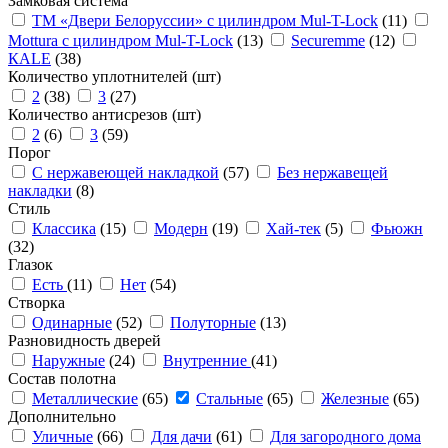
Замковая система
ТМ «Двери Белоруссии» с цилиндром Mul-T-Lock
(11)
Mottura с цилиндром Mul-T-Lock
(13)
Securemme
(12)
КАLЕ
(38)
Количество уплотнителей (шт)
2
(38)
3
(27)
Количество антисрезов (шт)
2
(6)
3
(59)
Порог
С нержавеющей накладкой
(57)
Без нержавещей
накладки
(8)
Стиль
Классика
(15)
Модерн
(19)
Хай-тек
(5)
Фьюжн
(32)
Глазок
Есть
(11)
Нет
(54)
Створка
Одинарные
(52)
Полуторные
(13)
Разновидность дверей
Наружные
(24)
Внутренние
(41)
Состав полотна
Металлические
(65)
Стальные
(65)
Железные
(65)
Дополнительно
Уличные
(66)
Для дачи
(61)
Для загородного дома