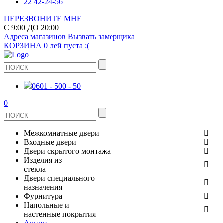
22 42-24-56
ПЕРЕЗВОНИТЕ МНЕ
С 9:00 ДО 20:00
Адреса магазинов
Вызвать замерщика
КОРЗИНА
0 лей
пуста :(
0601 - 500 - 50
0
Межкомнатные двери
Входные двери
ШПОНИРОВАНЫЕ
Двери скрытого монтажа
МЕТАЛЛИЧЕСКИЕ ДВЕРИ
Изделия из
СТЕКЛЯННЫЕ
стекла
ЭКОШПОН
Двери специального
В КВАРТИРУ
ДВЕРИ
назначения
ЗЕРКАЛЬНЫЕ
Фурнитура
ЭМАЛЬ
ПРОТИВОПОЖАРНЫЕ
Напольные и
ДЛЯ ДОМА
ДУШЕВЫЕ КАБИНЫ И ПЕРЕГОРОДКИ
ДВЕРНЫЕ РУЧКИ
настенные покрытия
КЕРАМОГРАНИТ
ИЗ МАССИВА СОСНЫ
Акции