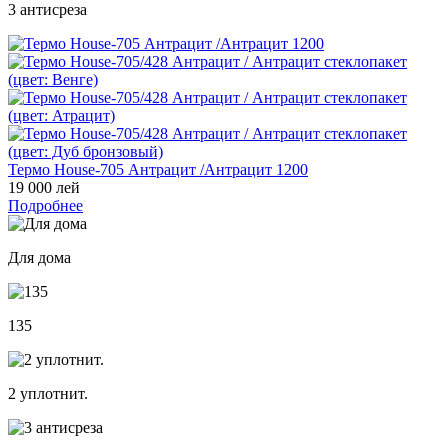
3 антисреза
Термо House-705 Антрацит /Антрацит 1200
19 000 лей
Подробнее
Для дома
135
2 уплотнит.