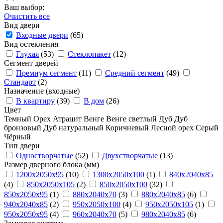
Ваш выбор:
Очистить все
Вид двери
Входные двери
(65)
Вид остекления
Глухая
(53)
Стеклопакет
(12)
Сегмент дверей
Премиум сегмент
(11)
Средний сегмент
(49)
Стандарт
(2)
Назначение (входные)
В квартиру
(39)
В дом
(26)
Цвет
Темный
Орех
Атрацит
Венге
Венге светлый
Дуб
Дуб
бронзовый
Дуб натуральный
Коричневый
Лесной орех
Серый
Чёрный
Тип двери
Одностворчатые
(52)
Двухстворчатые
(13)
Размер дверного блока (мм)
1200x2050x95
(10)
1300x2050x100
(1)
840x2040x85
(4)
850x2050x105
(2)
850x2050х100
(32)
850х2050х95
(1)
880x2040x70
(3)
880x2040x85
(6)
940x2040x85
(2)
950x2050x100
(4)
950x2050x105
(1)
950x2050x95
(4)
960x2040x70
(5)
980x2040x85
(6)