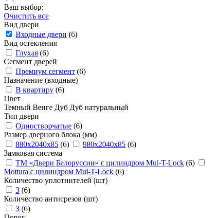
Ваш выбор:
Очистить все
Вид двери
Входные двери
(6)
Вид остекления
Глухая
(6)
Сегмент дверей
Премиум сегмент
(6)
Назначение (входные)
В квартиру
(6)
Цвет
Темный
Венге
Дуб
Дуб натуральный
Тип двери
Одностворчатые
(6)
Размер дверного блока (мм)
880x2040x85
(6)
980x2040x85
(6)
Замковая система
ТМ «Двери Белоруссии» с цилиндром Mul-T-Lock
(6)
Mottura с цилиндром Mul-T-Lock
(6)
Количество уплотнителей (шт)
3
(6)
Количество антисрезов (шт)
3
(6)
Порог