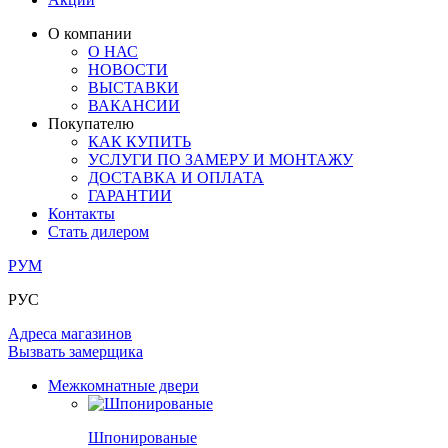
ЛАМИНАТ
ОГРАЖДЕНИЯ И СТУПЕНИ
ЗАМКИ
ПОД ОБОИ И ПОКРАСКУ
О компании
ИЗ МАССИВА ОЛЬХИ
О НАС
СТЕНОВЫЕ ПАНЕЛИ
РАЗДВИЖНЫЕ ПЕРЕГОРОДКИ
НОВОСТИ
КОМПЛЕКТУЮЩИЕ
РАСПРОДАЖА ОСТАТКОВ
ВЫСТАВКИ
ВАКАНСИИ
ОГРАНИЧИТЕЛИ
Покупателю
ВСЕ ДВЕРИ
КАК КУПИТЬ
УСЛУГИ ПО ЗАМЕРУ И МОНТАЖУ
ПЕТЛИ
ДОСТАВКА И ОПЛАТА
ГАРАНТИИ
Контакты
РАЗДВИЖНАЯ СИСТЕМА
Стать дилером
РУМ
РУС
Адреса магазинов
Вызвать замерщика
Межкомнатные двери
Шпонированые