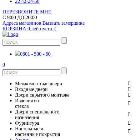
22 42-24-56
ПЕРЕЗВОНИТЕ МНЕ
С 9:00 ДО 20:00
Адреса магазинов
Вызвать замерщика
КОРЗИНА
0 лей
пуста :(
0601 - 500 - 50
0
Межкомнатные двери
Входные двери
ШПОНИРОВАНЫЕ
Двери скрытого монтажа
МЕТАЛЛИЧЕСКИЕ ДВЕРИ
Изделия из
СТЕКЛЯННЫЕ
стекла
ЭКОШПОН
Двери специального
В КВАРТИРУ
ДВЕРИ
назначения
ЗЕРКАЛЬНЫЕ
Фурнитура
ЭМАЛЬ
ПРОТИВОПОЖАРНЫЕ
Напольные и
ДЛЯ ДОМА
ДУШЕВЫЕ КАБИНЫ И ПЕРЕГОРОДКИ
ДВЕРНЫЕ РУЧКИ
настенные покрытия
КЕРАМОГРАНИТ
ИЗ МАССИВА СОСНЫ
Акции