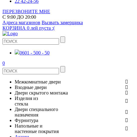
22 42-24-56
ПЕРЕЗВОНИТЕ МНЕ
С 9:00 ДО 20:00
Адреса магазинов
Вызвать замерщика
КОРЗИНА
0 лей
пуста :(
0601 - 500 - 50
0
Межкомнатные двери
Входные двери
ШПОНИРОВАНЫЕ
Двери скрытого монтажа
МЕТАЛЛИЧЕСКИЕ ДВЕРИ
Изделия из
СТЕКЛЯННЫЕ
стекла
ЭКОШПОН
Двери специального
В КВАРТИРУ
ДВЕРИ
назначения
ЗЕРКАЛЬНЫЕ
ЭМАЛЬ
Фурнитура
ДЛЯ ДОМА
ПРОТИВОПОЖАРНЫЕ
Напольные и
ДУШЕВЫЕ КАБИНЫ И ПЕРЕГОРОДКИ
КЕРАМОГРАНИТ
ДВЕРНЫЕ РУЧКИ
настенные покрытия
ИЗ МАССИВА СОСНЫ
Акции