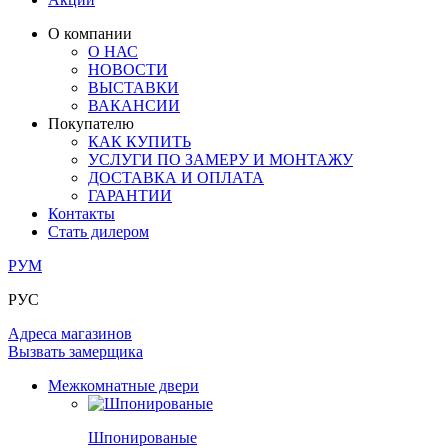
ОГРАЖДЕНИЯ И СТУПЕНИ
ЛАМИНАТ
ПОД ОБОИ И ПОКРАСКУ
ЗАМКИ
ИЗ МАССИВА ОЛЬХИ
О компании
О НАС
РАЗДВИЖНЫЕ ПЕРЕГОРОДКИ
СТЕНОВЫЕ ПАНЕЛИ
КОМПЛЕКТУЮЩИЕ
НОВОСТИ
РАСПРОДАЖА ОСТАТКОВ
ВЫСТАВКИ
ВАКАНСИИ
ОГРАНИЧИТЕЛИ
ВСЕ ДВЕРИ
Покупателю
КАК КУПИТЬ
ПЕТЛИ
УСЛУГИ ПО ЗАМЕРУ И МОНТАЖУ
ДОСТАВКА И ОПЛАТА
ГАРАНТИИ
РАЗДВИЖНАЯ СИСТЕМА
Контакты
Стать дилером
РУМ
РУС
Адреса магазинов
Вызвать замерщика
Межкомнатные двери
Шпонированые