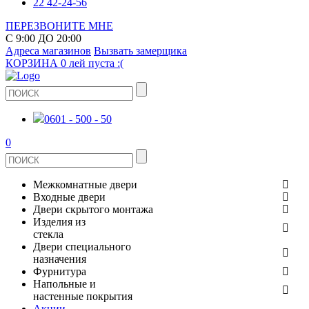
22 42-24-56
ПЕРЕЗВОНИТЕ МНЕ
С 9:00 ДО 20:00
Адреса магазинов
Вызвать замерщика
КОРЗИНА
0 лей
пуста :(
0601 - 500 - 50
0
Межкомнатные двери
Входные двери
ШПОНИРОВАНЫЕ
Двери скрытого монтажа
МЕТАЛЛИЧЕСКИЕ ДВЕРИ
Изделия из
СТЕКЛЯННЫЕ
стекла
ЭКОШПОН
Двери специального
В КВАРТИРУ
ДВЕРИ
назначения
ЗЕРКАЛЬНЫЕ
ЭМАЛЬ
Фурнитура
ДЛЯ ДОМА
ПРОТИВОПОЖАРНЫЕ
Напольные и
ДУШЕВЫЕ КАБИНЫ И ПЕРЕГОРОДКИ
КЕРАМОГРАНИТ
ДВЕРНЫЕ РУЧКИ
настенные покрытия
ИЗ МАССИВА СОСНЫ
Акции