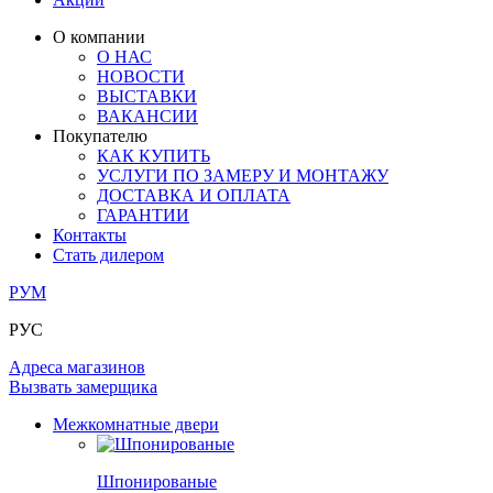
ОГРАЖДЕНИЯ И СТУПЕНИ
ЛАМИНАТ
ПОД ОБОИ И ПОКРАСКУ
ЗАМКИ
ИЗ МАССИВА ОЛЬХИ
О компании
О НАС
РАЗДВИЖНЫЕ ПЕРЕГОРОДКИ
СТЕНОВЫЕ ПАНЕЛИ
КОМПЛЕКТУЮЩИЕ
НОВОСТИ
РАСПРОДАЖА ОСТАТКОВ
ВЫСТАВКИ
ВАКАНСИИ
ОГРАНИЧИТЕЛИ
ВСЕ ДВЕРИ
Покупателю
КАК КУПИТЬ
ПЕТЛИ
УСЛУГИ ПО ЗАМЕРУ И МОНТАЖУ
ДОСТАВКА И ОПЛАТА
ГАРАНТИИ
РАЗДВИЖНАЯ СИСТЕМА
Контакты
Стать дилером
РУМ
РУС
Адреса магазинов
Вызвать замерщика
Межкомнатные двери
Шпонированые