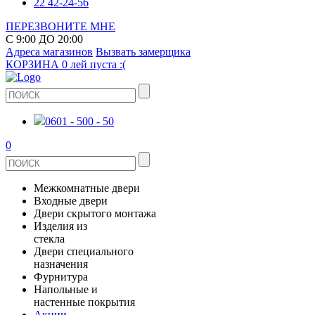
22 42-24-56
ПЕРЕЗВОНИТЕ МНЕ
С 9:00 ДО 20:00
Адреса магазинов
Вызвать замерщика
КОРЗИНА
0 лей
пуста :(
0601 - 500 - 50
0
Межкомнатные двери
Входные двери
ШПОНИРОВАНЫЕ
Двери скрытого монтажа
МЕТАЛЛИЧЕСКИЕ ДВЕРИ
Изделия из
СТЕКЛЯННЫЕ
стекла
ЭКОШПОН
Двери специального
В КВАРТИРУ
ДВЕРИ
назначения
ЗЕРКАЛЬНЫЕ
ЭМАЛЬ
Фурнитура
ДЛЯ ДОМА
ПРОТИВОПОЖАРНЫЕ
Напольные и
ДУШЕВЫЕ КАБИНЫ И ПЕРЕГОРОДКИ
КЕРАМОГРАНИТ
ДВЕРНЫЕ РУЧКИ
настенные покрытия
ИЗ МАССИВА СОСНЫ
Акции