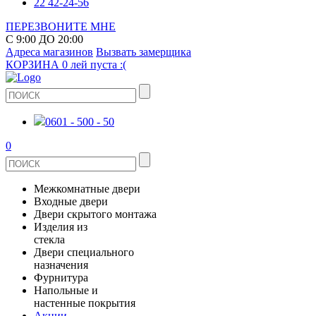
22 42-24-56
ПЕРЕЗВОНИТЕ МНЕ
С 9:00 ДО 20:00
Адреса магазинов
Вызвать замерщика
КОРЗИНА
0 лей
пуста :(
0601 - 500 - 50
0
Межкомнатные двери
Входные двери
ШПОНИРОВАНЫЕ
Двери скрытого монтажа
МЕТАЛЛИЧЕСКИЕ ДВЕРИ
Изделия из
СТЕКЛЯННЫЕ
стекла
ЭКОШПОН
Двери специального
В КВАРТИРУ
ДВЕРИ
назначения
ЗЕРКАЛЬНЫЕ
Фурнитура
ЭМАЛЬ
ПРОТИВОПОЖАРНЫЕ
Напольные и
ДЛЯ ДОМА
ДУШЕВЫЕ КАБИНЫ И ПЕРЕГОРОДКИ
ДВЕРНЫЕ РУЧКИ
настенные покрытия
КЕРАМОГРАНИТ
ИЗ МАССИВА СОСНЫ
Акции