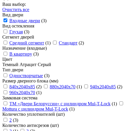
Ваш выбор:
Очистить все
Вид двери
Входные двери
(3)
Вид остекления
Глухая
(3)
Сегмент дверей
Средний сегмент
(1)
Стандарт
(2)
Назначение (входные)
В квартиру
(3)
Цвет
Темный
Атрацит
Серый
Тип двери
Одностворчатые
(3)
Размер дверного блока (мм)
840x2040x85
(2)
880x2040x70
(1)
940x2040x85
(2)
960x2040x70
(1)
Замковая система
ТМ «Двери Белоруссии» с цилиндром Mul-T-Lock
(1)
Mottura с цилиндром Mul-T-Lock
(1)
Количество уплотнителей (шт)
2
(3)
Количество антисрезов (шт)