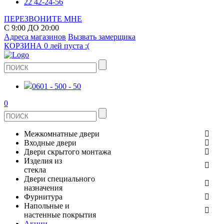
22 42-24-56
ПЕРЕЗВОНИТЕ МНЕ
С 9:00 ДО 20:00
Адреса магазинов
Вызвать замерщика
КОРЗИНА
0 лей
пуста :(
0601 - 500 - 50
0
Межкомнатные двери
Входные двери
ШПОНИРОВАНЫЕ
Двери скрытого монтажа
МЕТАЛЛИЧЕСКИЕ ДВЕРИ
Изделия из
СТЕКЛЯННЫЕ
стекла
ЭКОШПОН
Двери специального
В КВАРТИРУ
ДВЕРИ
назначения
ЗЕРКАЛЬНЫЕ
ЭМАЛЬ
Фурнитура
ДЛЯ ДОМА
ПРОТИВОПОЖАРНЫЕ
Напольные и
ДУШЕВЫЕ КАБИНЫ И ПЕРЕГОРОДКИ
КЕРАМОГРАНИТ
ДВЕРНЫЕ РУЧКИ
настенные покрытия
ИЗ МАССИВА СОСНЫ
Акции