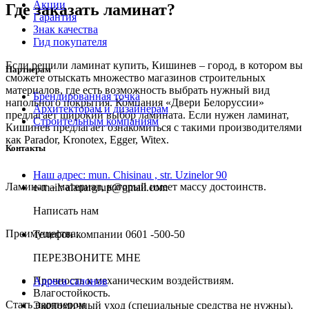
Акции
Где заказать ламинат?
Гарантия
Знак качества
Гид покупателя
Если решили ламинат купить, Кишинев – город, в котором вы
Партнерам
сможете отыскать множество магазинов строительных
материалов, где есть возможность выбрать нужный вид
Брендированная точка
напольного покрытия. Компания «Двери Белоруссии»
Архитекторам и дизайнерам
предлагает широкий выбор ламината. Если нужен ламинат,
Строительным компаниям
Кишинев предлагает ознакомиться с такими производителями
как Parador, Kronotex, Egger, Witex.
Контакты
Наш адрес:
mun. Chisinau , str. Uzinelor 90
Ламинат – материал, который имеет массу достоинств.
e-mail:
alanargrup@gmail.com
Написать нам
Преимущества:
Телефон компании
0601 -500-50
ПЕРЕЗВОНИТЕ МНЕ
Прочность к механическим воздействиям.
Адреса салонов
Влагостойкость.
Стать партнером
Экономичный уход (специальные средства не нужны).