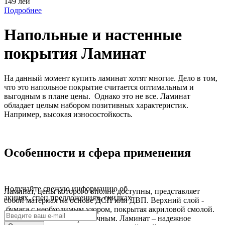
149 лей
Подробнее
Напольные и настенные
покрытия Ламинат
На данный момент купить ламинат хотят многие. Дело в том,
что это напольное покрытие считается оптимальным и
выгодным в плане цены. Однако это не все. Ламинат
обладает целым набором позитивных характеристик.
Например, высокая износостойкость.
Особенности и сфера применения
Получайте свежую информацию об
Ламинат, цены которого вполне доступны, представляет
акциях, спец предложениях, скидках
собой материал на основе ДСП или ДВП. Верхний слой -
бумага с необходимым узором, покрытая акриловой смолой.
Рисунок может быть различным. Ламинат – надежное