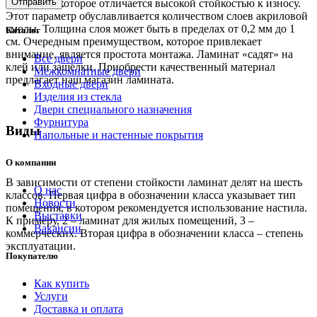
покрытие, которое отличается высокой стойкостью к износу.
Этот параметр обуславливается количеством слоев акриловой
смолы. Толщина слоя может быть в пределах от 0,2 мм до 1
Каталог
см. Очередным преимуществом, которое привлекает
внимание, является простота монтажа. Ламинат «садят» на
Все двери
клей или защелки. Приобрести качественный материал
Межкомнатные двери
предлагает наш магазин ламината.
Входные двери
Изделия из стекла
Двери специального назначения
Фурнитура
Виды
Напольные и настенные покрытия
О компании
В зависимости от степени стойкости ламинат делят на шесть
О нас
классов. Первая цифра в обозначении класса указывает тип
Новости
помещения, в котором рекомендуется использование настила.
Выставки
К примеру, 2 – ламинат для жилых помещений, 3 –
Вакансии
коммерческих. Вторая цифра в обозначении класса – степень
эксплуатации.
Покупателю
Как купить
Услуги
Доставка и оплата