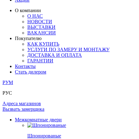
ЛАМИНАТ
ОГРАЖДЕНИЯ И СТУПЕНИ
ЗАМКИ
ПОД ОБОИ И ПОКРАСКУ
О компании
ИЗ МАССИВА ОЛЬХИ
О НАС
СТЕНОВЫЕ ПАНЕЛИ
РАЗДВИЖНЫЕ ПЕРЕГОРОДКИ
НОВОСТИ
КОМПЛЕКТУЮЩИЕ
РАСПРОДАЖА ОСТАТКОВ
ВЫСТАВКИ
ВАКАНСИИ
ОГРАНИЧИТЕЛИ
Покупателю
ВСЕ ДВЕРИ
КАК КУПИТЬ
УСЛУГИ ПО ЗАМЕРУ И МОНТАЖУ
ПЕТЛИ
ДОСТАВКА И ОПЛАТА
ГАРАНТИИ
Контакты
РАЗДВИЖНАЯ СИСТЕМА
Стать дилером
РУМ
РУС
Адреса магазинов
Вызвать замерщика
Межкомнатные двери
Шпонированые