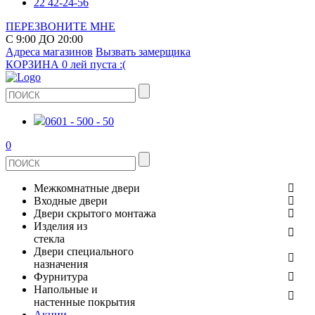
22 42-24-56
ПЕРЕЗВОНИТЕ МНЕ
С 9:00 ДО 20:00
Адреса магазинов
Вызвать замерщика
КОРЗИНА
0 лей
пуста :(
0601 - 500 - 50
0
Межкомнатные двери
Входные двери
ШПОНИРОВАНЫЕ
Двери скрытого монтажа
МЕТАЛЛИЧЕСКИЕ ДВЕРИ
Изделия из
СТЕКЛЯННЫЕ
стекла
ЭКОШПОН
Двери специального
В КВАРТИРУ
ДВЕРИ
назначения
ЗЕРКАЛЬНЫЕ
Фурнитура
ЭМАЛЬ
ПРОТИВОПОЖАРНЫЕ
Напольные и
ДЛЯ ДОМА
ДУШЕВЫЕ КАБИНЫ И ПЕРЕГОРОДКИ
ДВЕРНЫЕ РУЧКИ
настенные покрытия
КЕРАМОГРАНИТ
ИЗ МАССИВА СОСНЫ
Акции