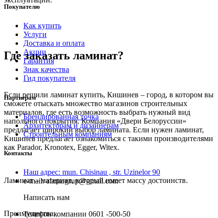
Покупателю
Как купить
Услуги
Доставка и оплата
Акции
Где заказать ламинат?
Гарантия
Знак качества
Гид покупателя
Если решили ламинат купить, Кишинев – город, в котором вы
Партнерам
сможете отыскать множество магазинов строительных
материалов, где есть возможность выбрать нужный вид
Брендированная точка
напольного покрытия. Компания «Двери Белоруссии»
Архитекторам и дизайнерам
предлагает широкий выбор ламината. Если нужен ламинат,
Строительным компаниям
Кишинев предлагает ознакомиться с такими производителями
как Parador, Kronotex, Egger, Witex.
Контакты
Наш адрес:
mun. Chisinau , str. Uzinelor 90
Ламинат – материал, который имеет массу достоинств.
e-mail:
alanargrup@gmail.com
Написать нам
Преимущества:
Телефон компании
0601 -500-50