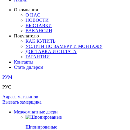
ЛАМИНАТ
ОГРАЖДЕНИЯ И СТУПЕНИ
ЗАМКИ
ПОД ОБОИ И ПОКРАСКУ
О компании
ИЗ МАССИВА ОЛЬХИ
О НАС
СТЕНОВЫЕ ПАНЕЛИ
РАЗДВИЖНЫЕ ПЕРЕГОРОДКИ
НОВОСТИ
КОМПЛЕКТУЮЩИЕ
РАСПРОДАЖА ОСТАТКОВ
ВЫСТАВКИ
ВАКАНСИИ
ОГРАНИЧИТЕЛИ
Покупателю
ВСЕ ДВЕРИ
КАК КУПИТЬ
УСЛУГИ ПО ЗАМЕРУ И МОНТАЖУ
ПЕТЛИ
ДОСТАВКА И ОПЛАТА
ГАРАНТИИ
Контакты
РАЗДВИЖНАЯ СИСТЕМА
Стать дилером
РУМ
РУС
Адреса магазинов
Вызвать замерщика
Межкомнатные двери
Шпонированые