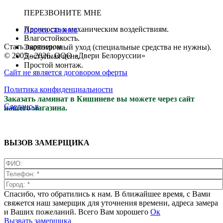
ПЕРЕЗВОНИТЕ МНЕ
Прочность к механическим воздействиям.
Адреса салонов
Влагостойкость.
Стать партнером
Экономичный уход (специальные средства не нужны).
© 2005 - 2026. ООО «Двери Белоруссии»
Доступная цена.
Простой монтаж.
Сайт не является договором оферты
Политика конфиденциальности
Заказать ламинат в Кишиневе вы можете через сайт
Сделано в
нашего магазина.
ВЫЗОВ ЗАМЕРЩИКА
Спасибо, что обратились к нам. В ближайшее время, с Вами
свяжется наш замерщик для уточнения времени, адреса замера
и Ваших пожеланий. Всего Вам хорошего
Ок
Вызвать замерщика