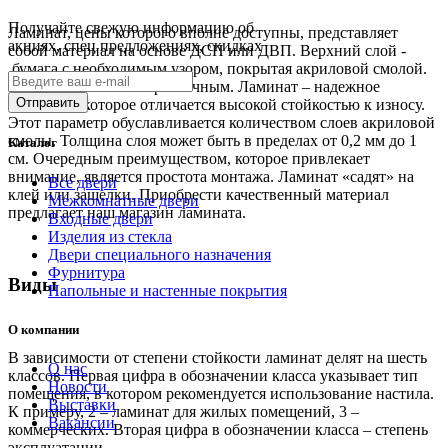
Получайте свежую информацию об
Ламинат, цены которого вполне доступны, представляет
акциях, спец предложениях, скидках
собой материал на основе ДСП или ДВП. Верхний слой -
бумага с необходимым узором, покрытая акриловой смолой.
Рисунок может быть различным. Ламинат – надежное
покрытие, которое отличается высокой стойкостью к износу.
Этот параметр обуславливается количеством слоев акриловой
смолы. Толщина слоя может быть в пределах от 0,2 мм до 1
Каталог
см. Очередным преимуществом, которое привлекает
внимание, является простота монтажа. Ламинат «садят» на
Все двери
клей или защелки. Приобрести качественный материал
Межкомнатные двери
предлагает наш магазин ламината.
Входные двери
Изделия из стекла
Двери специального назначения
Фурнитура
Виды
Напольные и настенные покрытия
О компании
В зависимости от степени стойкости ламинат делят на шесть
О нас
классов. Первая цифра в обозначении класса указывает тип
Новости
помещения, в котором рекомендуется использование настила.
Выставки
К примеру, 2 – ламинат для жилых помещений, 3 –
Вакансии
коммерческих. Вторая цифра в обозначении класса – степень
эксплуатации.