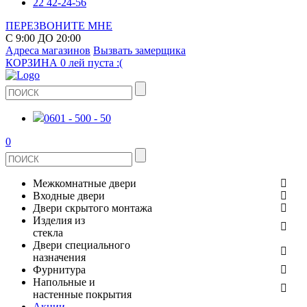
22 42-24-56
ПЕРЕЗВОНИТЕ МНЕ
С 9:00 ДО 20:00
Адреса магазинов
Вызвать замерщика
КОРЗИНА
0 лей
пуста :(
0601 - 500 - 50
0
Межкомнатные двери
Входные двери
ШПОНИРОВАНЫЕ
Двери скрытого монтажа
МЕТАЛЛИЧЕСКИЕ ДВЕРИ
Изделия из
СТЕКЛЯННЫЕ
стекла
ЭКОШПОН
Двери специального
В КВАРТИРУ
ДВЕРИ
назначения
ЗЕРКАЛЬНЫЕ
Фурнитура
ЭМАЛЬ
ПРОТИВОПОЖАРНЫЕ
Напольные и
ДЛЯ ДОМА
ДУШЕВЫЕ КАБИНЫ И ПЕРЕГОРОДКИ
ДВЕРНЫЕ РУЧКИ
настенные покрытия
КЕРАМОГРАНИТ
ИЗ МАССИВА СОСНЫ
Акции