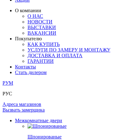
ЛАМИНАТ
ОГРАЖДЕНИЯ И СТУПЕНИ
ЗАМКИ
ПОД ОБОИ И ПОКРАСКУ
О компании
ИЗ МАССИВА ОЛЬХИ
О НАС
СТЕНОВЫЕ ПАНЕЛИ
РАЗДВИЖНЫЕ ПЕРЕГОРОДКИ
НОВОСТИ
КОМПЛЕКТУЮЩИЕ
РАСПРОДАЖА ОСТАТКОВ
ВЫСТАВКИ
ВАКАНСИИ
ОГРАНИЧИТЕЛИ
Покупателю
ВСЕ ДВЕРИ
КАК КУПИТЬ
УСЛУГИ ПО ЗАМЕРУ И МОНТАЖУ
ПЕТЛИ
ДОСТАВКА И ОПЛАТА
ГАРАНТИИ
Контакты
РАЗДВИЖНАЯ СИСТЕМА
Стать дилером
РУМ
РУС
Адреса магазинов
Вызвать замерщика
Межкомнатные двери
Шпонированые