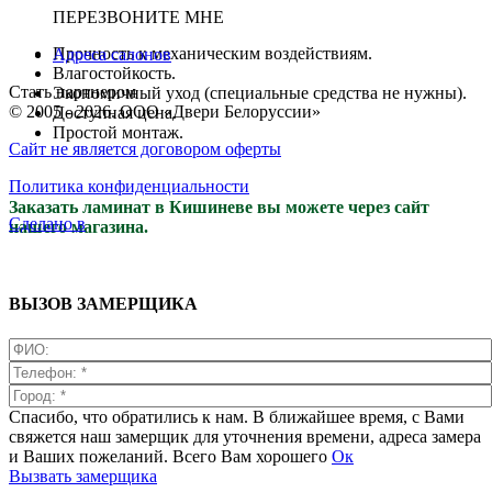
ПЕРЕЗВОНИТЕ МНЕ
Прочность к механическим воздействиям.
Адреса салонов
Влагостойкость.
Стать партнером
Экономичный уход (специальные средства не нужны).
© 2005 - 2026. ООО «Двери Белоруссии»
Доступная цена.
Простой монтаж.
Сайт не является договором оферты
Политика конфиденциальности
Заказать ламинат в Кишиневе вы можете через сайт
Сделано в
нашего магазина.
ВЫЗОВ ЗАМЕРЩИКА
Спасибо, что обратились к нам. В ближайшее время, с Вами
свяжется наш замерщик для уточнения времени, адреса замера
и Ваших пожеланий. Всего Вам хорошего
Ок
Вызвать замерщика