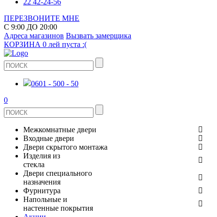
22 42-24-56
ПЕРЕЗВОНИТЕ МНЕ
С 9:00 ДО 20:00
Адреса магазинов
Вызвать замерщика
КОРЗИНА
0 лей
пуста :(
0601 - 500 - 50
0
Межкомнатные двери
Входные двери
ШПОНИРОВАНЫЕ
Двери скрытого монтажа
МЕТАЛЛИЧЕСКИЕ ДВЕРИ
Изделия из
СТЕКЛЯННЫЕ
стекла
ЭКОШПОН
Двери специального
В КВАРТИРУ
ДВЕРИ
назначения
ЗЕРКАЛЬНЫЕ
Фурнитура
ЭМАЛЬ
ПРОТИВОПОЖАРНЫЕ
Напольные и
ДЛЯ ДОМА
ДУШЕВЫЕ КАБИНЫ И ПЕРЕГОРОДКИ
ДВЕРНЫЕ РУЧКИ
настенные покрытия
КЕРАМОГРАНИТ
ИЗ МАССИВА СОСНЫ
Акции