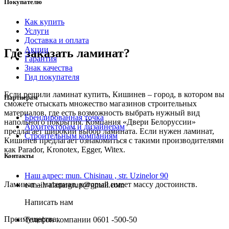
Покупателю
Как купить
Услуги
Доставка и оплата
Акции
Где заказать ламинат?
Гарантия
Знак качества
Гид покупателя
Если решили ламинат купить, Кишинев – город, в котором вы
Партнерам
сможете отыскать множество магазинов строительных
материалов, где есть возможность выбрать нужный вид
Брендированная точка
напольного покрытия. Компания «Двери Белоруссии»
Архитекторам и дизайнерам
предлагает широкий выбор ламината. Если нужен ламинат,
Строительным компаниям
Кишинев предлагает ознакомиться с такими производителями
как Parador, Kronotex, Egger, Witex.
Контакты
Наш адрес:
mun. Chisinau , str. Uzinelor 90
Ламинат – материал, который имеет массу достоинств.
e-mail:
alanargrup@gmail.com
Написать нам
Преимущества:
Телефон компании
0601 -500-50