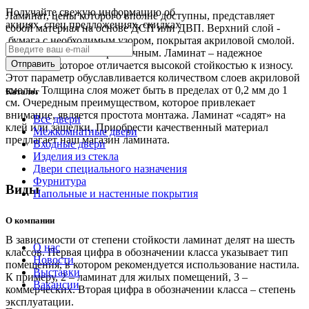
Получайте свежую информацию об
Ламинат, цены которого вполне доступны, представляет
акциях, спец предложениях, скидках
собой материал на основе ДСП или ДВП. Верхний слой -
бумага с необходимым узором, покрытая акриловой смолой.
Рисунок может быть различным. Ламинат – надежное
покрытие, которое отличается высокой стойкостью к износу.
Этот параметр обуславливается количеством слоев акриловой
смолы. Толщина слоя может быть в пределах от 0,2 мм до 1
Каталог
см. Очередным преимуществом, которое привлекает
внимание, является простота монтажа. Ламинат «садят» на
Все двери
клей или защелки. Приобрести качественный материал
Межкомнатные двери
предлагает наш магазин ламината.
Входные двери
Изделия из стекла
Двери специального назначения
Фурнитура
Виды
Напольные и настенные покрытия
О компании
В зависимости от степени стойкости ламинат делят на шесть
О нас
классов. Первая цифра в обозначении класса указывает тип
Новости
помещения, в котором рекомендуется использование настила.
Выставки
К примеру, 2 – ламинат для жилых помещений, 3 –
Вакансии
коммерческих. Вторая цифра в обозначении класса – степень
эксплуатации.