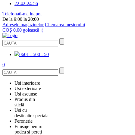
22 42-24-56
Telefonati-ma inapoi
De la 9:00 la 20:00
Adresele magazinelor
Chemarea mesterului
COŞ
0.00
golească :(
0601 - 500 - 50
0
Usi interioare
Usi exterioare
FURNIRUITE
Uși ascunse
USI METALICE
Produs din
STICLĂ
sticlă
ECOFURNIR
Usi cu
PENTRU APARTAMENT
BALUSTRADE ȘI TREPTE
destinatie speciala
OGLINDIT
Feronerie
SMALT
USI ANTIFOC (ANTIINCENDIU)
Finisaje pentru
PENTRU CASA
CABINE DE DUȘ ȘI PEREȚI DESPĂRȚITORI
ACCESORII
podea și pereți
GRESIE PORȚELANATĂ