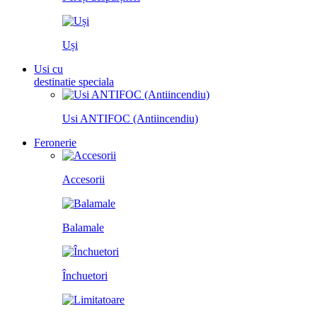
Uși
Usi cu
destinatie speciala
Usi ANTIFOC (Antiincendiu)
Feronerie
Accesorii
Balamale
Închuetori