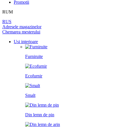
DIN LEMN DE PIN
Promotii
LAMINAT
PEREȚI DESPĂRȚITORI
BALAMALE
PENTRU TAPET ȘI PICTURĂ
RUM
DIN LEMN DE ARIN
PANOURI PENTRU PEREȚI
UȘI
RUS
ÎNCHUETORI
Adresele magazinelor
LICHIDARE DE STOC
Chemarea mesterului
LIMITATOARE
TOATE USILE
Usi interioare
MINERE PENTRU UȘI
Furniruite
SISTEM DE GLISARE
Ecofurnir
Smalt
Din lemn de pin