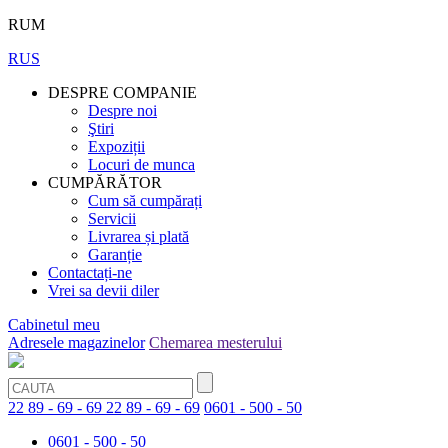
RUM
RUS
DESPRE COMPANIE
Despre noi
Ştiri
Expoziții
Locuri de munca
CUMPĂRĂTOR
Cum să cumpărați
Servicii
Livrarea și plată
Garanție
Contactați-ne
Vrei sa devii diler
Cabinetul meu
Adresele magazinelor
Chemarea mesterului
22 89 - 69 - 69
22 89 - 69 - 69
0601 - 500 - 50
0601 - 500 - 50