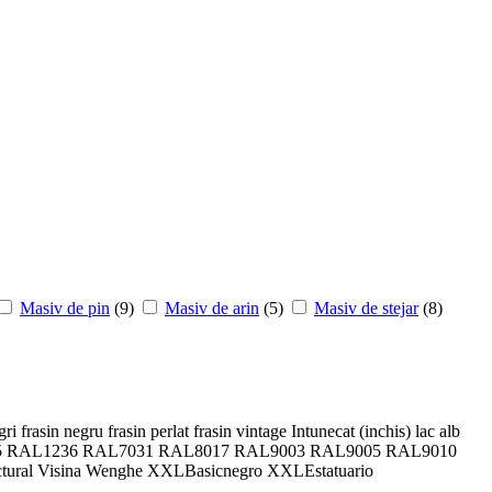
Masiv de pin
(9)
Masiv de arin
(5)
Masiv de stejar
(8)
gri
frasin negru
frasin perlat
frasin vintage
Intunecat (inchis)
lac alb
5
RAL1236
RAL7031
RAL8017
RAL9003
RAL9005
RAL9010
ctural
Visina
Wenghe
XXLBasicnegro
XXLEstatuario