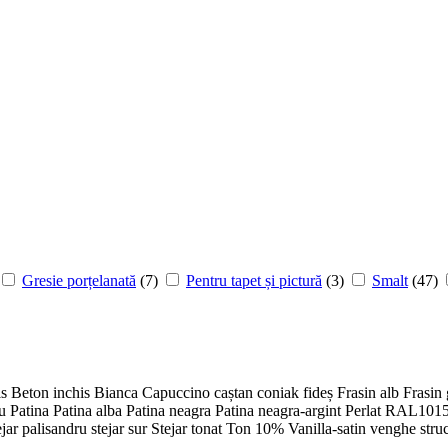
Gresie porțelanată
(7)
Pentru tapet și pictură
(3)
Smalt
(47)
is
Beton inchis
Bianca
Capuccino
caștan
coniak
fideș
Frasin alb
Frasin 
ru
Patina
Patina alba
Patina neagra
Patina neagra-argint
Perlat
RAL101
ejar palisandru
stejar sur
Stejar tonat
Ton 10%
Vanilla-satin
venghe stru