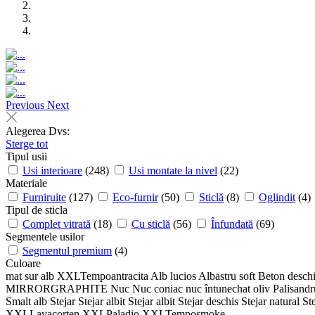
Previous
Next
Alegerea Dvs:
Sterge tot
Tipul usii
Usi interioare
(248)
Usi montate la nivel
(22)
Materiale
Furniruite
(127)
Eco-furnir
(50)
Sticlă
(8)
Oglindit
(4)
Tipul de sticla
Complet vitrată
(18)
Cu sticlă
(56)
Înfundată
(69)
Segmentele usilor
Segmentul premium
(4)
Culoare
mat sur
alb
XXLTempoantracita
Alb lucios
Albastru soft
Beton desch
MIRRORGRAPHITE
Nuc
Nuc coniac
nuc întunechat
oliv
Palisand
Smalt alb
Stejar
Stejar albit
Stejar albit
Stejar deschis
Stejar natural
St
XXLLavacorten
XXLPaladio
XXLTemposmoke