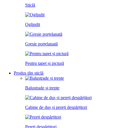
Sticlă
Oglindit
Gresie porțelanată
Pentru tapet și pictură
Produs din sticlă
Balustrade și trepte
Cabine de duș și pereți despărțitori
Pereți despărțitori