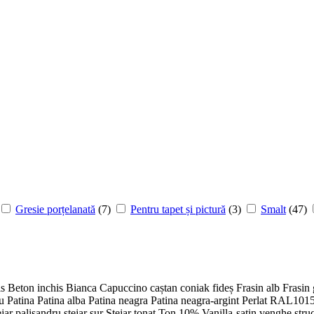
Gresie porțelanată
(7)
Pentru tapet și pictură
(3)
Smalt
(47)
is
Beton inchis
Bianca
Capuccino
caștan
coniak
fideș
Frasin alb
Frasin 
ru
Patina
Patina alba
Patina neagra
Patina neagra-argint
Perlat
RAL101
ejar palisandru
stejar sur
Stejar tonat
Ton 10%
Vanilla-satin
venghe stru