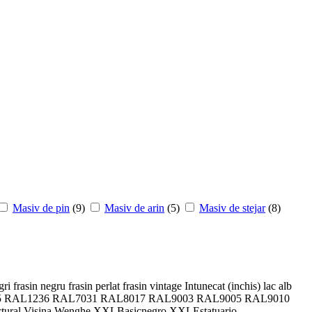
Masiv de pin
(9)
Masiv de arin
(5)
Masiv de stejar
(8)
gri
frasin negru
frasin perlat
frasin vintage
Intunecat (inchis)
lac alb
5
RAL1236
RAL7031
RAL8017
RAL9003
RAL9005
RAL9010
ctural
Visina
Wenghe
XXLBasicnegro
XXLEstatuario