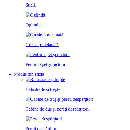
Sticlă
Oglindit
Gresie porțelanată
Pentru tapet și pictură
Produs din sticlă
Balustrade și trepte
Cabine de duș și pereți despărțitori
Pereți despărțitori