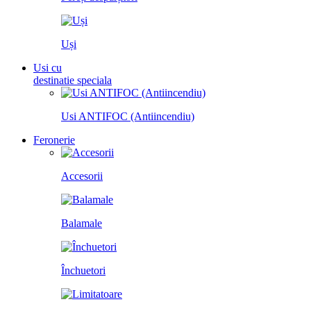
Uși
Usi cu
destinatie speciala
Usi ANTIFOC (Antiincendiu)
Feronerie
Accesorii
Balamale
Închuetori