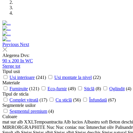
Previous
Next
Alegerea Dvs:
90 x 200
In WC
Sterge tot
Tipul usii
Usi interioare
(241)
Usi montate la nivel
(22)
Materiale
Furniruite
(121)
Eco-furnir
(49)
Sticlă
(8)
Oglindit
(4)
Tipul de sticla
Complet vitrată
(17)
Cu sticlă
(56)
Înfundată
(67)
Segmentele usilor
Segmentul premium
(4)
Culoare
mat sur
alb
XXLTempoantracita
Alb lucios
Albastru soft
Beton desch
MIRRORGRAPHITE
Nuc
Nuc coniac
nuc întunechat
oliv
Palisand
Smalt alb
Stejar
Stejar albit
Stejar albit
Stejar deschis
Stejar natural
St