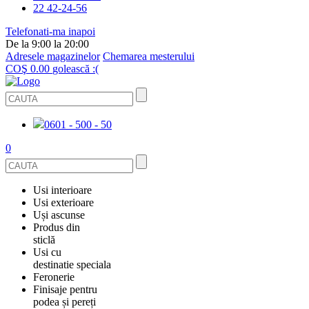
22 42-24-56
Telefonati-ma inapoi
De la 9:00 la 20:00
Adresele magazinelor
Chemarea mesterului
COŞ
0.00
golească :(
0601 - 500 - 50
0
Usi interioare
Usi exterioare
FURNIRUITE
Uși ascunse
USI METALICE
Produs din
STICLĂ
sticlă
ECOFURNIR
Usi cu
PENTRU APARTAMENT
BALUSTRADE ȘI TREPTE
destinatie speciala
OGLINDIT
Feronerie
SMALT
USI ANTIFOC (ANTIINCENDIU)
Finisaje pentru
PENTRU CASA
CABINE DE DUȘ ȘI PEREȚI DESPĂRȚITORI
ACCESORII
podea și pereți
GRESIE PORȚELANATĂ