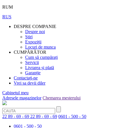
RUM
RUS
DESPRE COMPANIE
Despre noi
Ştiri
Expoziții
Locuri de munca
CUMPĂRĂTOR
Cum să cumpărați
Servicii
Livrarea și plată
Garanție
Contactați-ne
Vrei sa devii diler
Cabinetul meu
Adresele magazinelor
Chemarea mesterului
22 89 - 69 - 69
22 89 - 69 - 69
0601 - 500 - 50
0601 - 500 - 50