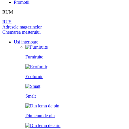
DIN LEMN DE PIN
Promotii
LAMINAT
PEREȚI DESPĂRȚITORI
BALAMALE
PENTRU TAPET ȘI PICTURĂ
RUM
DIN LEMN DE ARIN
PANOURI PENTRU PEREȚI
UȘI
RUS
ÎNCHUETORI
Adresele magazinelor
LICHIDARE DE STOC
Chemarea mesterului
LIMITATOARE
TOATE USILE
Usi interioare
MINERE PENTRU UȘI
Furniruite
SISTEM DE GLISARE
Ecofurnir
Smalt
Din lemn de pin