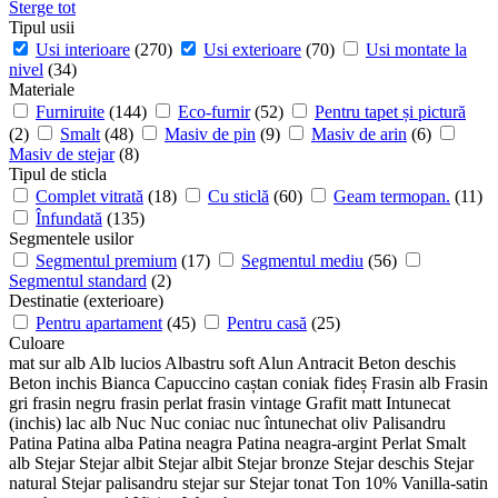
Sterge tot
Tipul usii
Usi interioare
(270)
Usi exterioare
(70)
Usi montate la
nivel
(34)
Materiale
Furniruite
(144)
Eco-furnir
(52)
Pentru tapet și pictură
(2)
Smalt
(48)
Masiv de pin
(9)
Masiv de arin
(6)
Masiv de stejar
(8)
Tipul de sticla
Complet vitrată
(18)
Cu sticlă
(60)
Geam termopan.
(11)
Înfundată
(135)
Segmentele usilor
Segmentul premium
(17)
Segmentul mediu
(56)
Segmentul standard
(2)
Destinatie (exterioare)
Pentru apartament
(45)
Pentru casă
(25)
Culoare
mat sur
alb
Alb lucios
Albastru soft
Alun
Antracit
Beton deschis
Beton inchis
Bianca
Capuccino
caștan
coniak
fideș
Frasin alb
Frasin
gri
frasin negru
frasin perlat
frasin vintage
Grafit matt
Intunecat
(inchis)
lac alb
Nuc
Nuc coniac
nuc întunechat
oliv
Palisandru
Patina
Patina alba
Patina neagra
Patina neagra-argint
Perlat
Smalt
alb
Stejar
Stejar albit
Stejar albit
Stejar bronze
Stejar deschis
Stejar
natural
Stejar palisandru
stejar sur
Stejar tonat
Ton 10%
Vanilla-satin