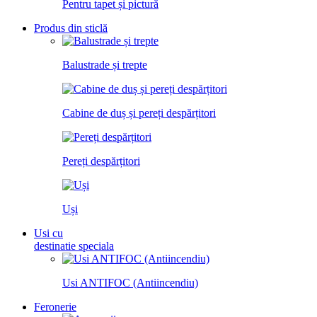
Pentru tapet și pictură
Produs din sticlă
Balustrade și trepte
Cabine de duș și pereți despărțitori
Pereți despărțitori
Uși
Usi cu
destinatie speciala
Usi ANTIFOC (Antiincendiu)
Feronerie