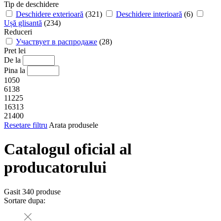
Tip de deschidere
Deschidere exterioară
(321)
Deschidere interioară
(6)
Ușă glisantă
(234)
Reduceri
Участвует в распродаже
(28)
Pret lei
De la
Pina la
1050
6138
11225
16313
21400
Resetare filtru
Arata produsele
Catalogul oficial al
producatorului
Gasit
340
produse
Sortare dupa: