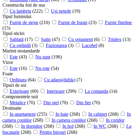
Constructia foii de usa
Cu lambriu
(222)
Usi netede
(19)
Tipul furnirului
Furnir de stejar
(210)
Furnir de frasin
(23)
Furnir fineline
(15)
Tipul sticlei
Sablată
(17)
Satin
(47)
Cu ornament
(6)
Triplex
(13)
Cu oglindă
(3)
Fuzionarea
(3)
Lacobel
(8)
Marimi nestandarde
Este
(43)
Nu sunt
(196)
Vizor
Este
(16)
Nu este
(54)
Foaie
Ordinara
(64)
Cu adaos(dubla)
(7)
Tipuri de usi
Exterioare
(69)
Interioare
(299)
La comanda
(14)
Componentele usii
Metalice
(70)
Din otel
(70)
Din fier
(70)
Destinatie
In apartament
(255)
In baie
(268)
In cabinet
(268)
In
camera copiilor
(268)
In camera copiilor
(268)
In coridor
(268)
In dormitor
(268)
In hol
(268)
In WC
(268)
La
bucatarie
(268)
Pentru birouri
(268)