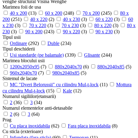
venghe structural
Visina
Wenghe
Marimea foii de usa
40 x 200
(13)
60 x 200
(248)
70 x 200
(245)
80 x
200
(251)
40 x 220
(2)
40 x 230
(3)
60 x 220
(3)
60
x 230
(3)
70 x 220
(3)
70 x 230
(3)
80 x 220
(3)
80 x
230
(3)
90 x 200
(243)
90 x 220
(3)
90 x 230
(3)
Tipul usii
Ordinare
(292)
Duble
(234)
Tipul deschiderii
Usi standarde (pe balamale)
(339)
Glisante
(244)
Marimea blocului usii
1200х2050х95
(7)
880x2040x70
(6)
880x2040x85
(5)
960x2040x70
(7)
980x2040x85
(5)
Sistemul de lacate
MC "Dveri Belorussii" cu cilindru Mul-t-lock
(11)
Mottura
cu cilindru Mul-t-lock
(15)
Kale
(12)
Numarul sigiliilor(etansarii)
2
(36)
3
(34)
Numarul elementelor anti-detasabile
2
(6)
3
(64)
Prag
Cu placa inoxidabila
(62)
Fara placa inoxidabila
(8)
Cu sticla (exterioare)
Infundata (fara sticla)
(60)
Termopan
(11)