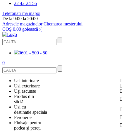
22 42-24-56
Telefonati-ma inapoi
De la 9:00 la 20:00
Adresele magazinelor
Chemarea mesterului
COŞ
0.00
golească :(
0601 - 500 - 50
0
Usi interioare
Usi exterioare
FURNIRUITE
Uși ascunse
USI METALICE
Produs din
STICLĂ
sticlă
ECOFURNIR
Usi cu
PENTRU APARTAMENT
BALUSTRADE ȘI TREPTE
destinatie speciala
OGLINDIT
SMALT
Feronerie
PENTRU CASA
USI ANTIFOC (ANTIINCENDIU)
Finisaje pentru
CABINE DE DUȘ ȘI PEREȚI DESPĂRȚITORI
GRESIE PORȚELANATĂ
ACCESORII
podea și pereți
DIN LEMN DE PIN