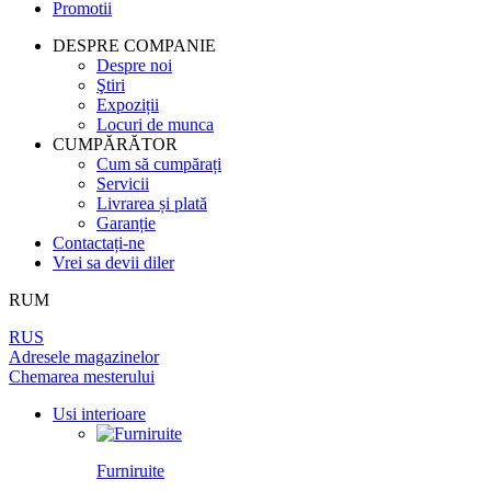
Promotii
PEREȚI DESPĂRȚITORI
LAMINAT
PENTRU TAPET ȘI PICTURĂ
BALAMALE
DIN LEMN DE ARIN
DESPRE COMPANIE
Despre noi
UȘI
PANOURI PENTRU PEREȚI
ÎNCHUETORI
Ştiri
LICHIDARE DE STOC
Expoziții
Locuri de munca
LIMITATOARE
TOATE USILE
CUMPĂRĂTOR
Cum să cumpărați
MINERE PENTRU UȘI
Servicii
Livrarea și plată
Garanție
SISTEM DE GLISARE
Contactați-ne
Vrei sa devii diler
RUM
RUS
Adresele magazinelor
Chemarea mesterului
Usi interioare
Furniruite