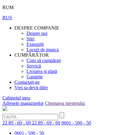
RUM
RUS
DESPRE COMPANIE
Despre noi
Ştiri
Expoziții
Locuri de munca
CUMPĂRĂTOR
Cum să cumpărați
Servicii
Livrarea și plată
Garanție
Contactați-ne
Vrei sa devii diler
Cabinetul meu
Adresele magazinelor
Chemarea mesterului
22 89 - 69 - 69
22 89 - 69 - 69
0601 - 500 - 50
0601 - 500 - 50