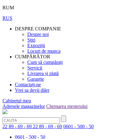
RUM
RUS
DESPRE COMPANIE
Despre noi
Ştiri
Expoziții
Locuri de munca
CUMPĂRĂTOR
Cum să cumpărați
Servicii
Livrarea și plată
Garanție
Contactați-ne
Vrei sa devii diler
Cabinetul meu
Adresele magazinelor
Chemarea mesterului
22 89 - 69 - 69
22 89 - 69 - 69
0601 - 500 - 50
0601 - 500 - 50