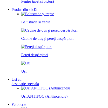
Pentru tapet și pictură
Produs din sticlă
Balustrade și trepte
Cabine de duș și pereți despărțitori
Pereți despărțitori
Uși
Usi cu
destinatie speciala
Usi ANTIFOC (Antiincendiu)
Feronerie