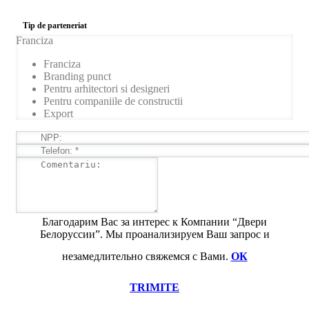
Tip de parteneriat
Franciza
Franciza
Branding punct
Pentru arhitectori si designeri
Pentru companiile de constructii
Export
Благодарим Вас за интерес к Компании “Двери
Белоруссии”. Мы проанализируем Ваш запрос и
незамедлительно свяжемся с Вами.
ОК
TRIMITE