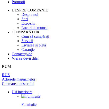
Promotii
PEREȚI DESPĂRȚITORI
LAMINAT
PENTRU TAPET ȘI PICTURĂ
BALAMALE
DIN LEMN DE ARIN
DESPRE COMPANIE
Despre noi
UȘI
PANOURI PENTRU PEREȚI
ÎNCHUETORI
Ştiri
LICHIDARE DE STOC
Expoziții
Locuri de munca
LIMITATOARE
TOATE USILE
CUMPĂRĂTOR
Cum să cumpărați
MINERE PENTRU UȘI
Servicii
Livrarea și plată
Garanție
SISTEM DE GLISARE
Contactați-ne
Vrei sa devii diler
RUM
RUS
Adresele magazinelor
Chemarea mesterului
Usi interioare
Furniruite