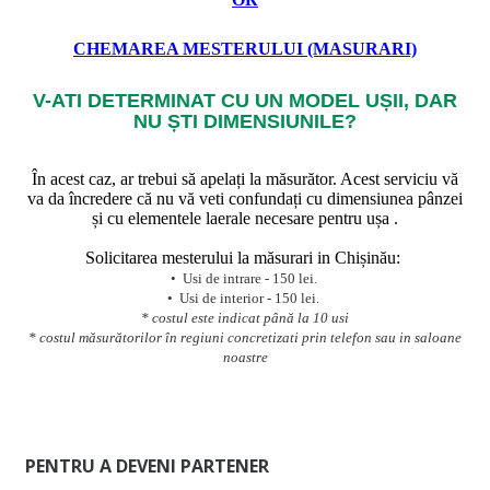
CHEMAREA MESTERULUI (MASURARI)
V-ATI DETERMINAT CU UN MODEL UȘII, DAR
NU ȘTI DIMENSIUNILE?
În acest caz, ar trebui să apelați la măsurător. Acest serviciu vă
va da încredere că nu vă veti confundați cu dimensiunea pânzei
și cu elementele laerale necesare pentru ușa .
Solicitarea mesterului la măsurari in Chișinău:
• Usi de intrare - 150 lei.
• Usi de interior - 150 lei.
* costul este indicat până la 10 usi
* costul măsurătorilor în regiuni concretizati prin telefon sau in saloane
noastre
PENTRU A DEVENI PARTENER