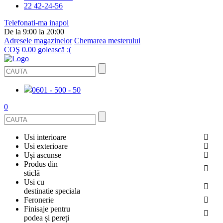
22 42-24-56
Telefonati-ma inapoi
De la 9:00 la 20:00
Adresele magazinelor
Chemarea mesterului
COŞ
0.00
golească :(
0601 - 500 - 50
0
Usi interioare
Usi exterioare
FURNIRUITE
Uși ascunse
USI METALICE
Produs din
STICLĂ
sticlă
ECOFURNIR
Usi cu
PENTRU APARTAMENT
BALUSTRADE ȘI TREPTE
destinatie speciala
OGLINDIT
SMALT
Feronerie
PENTRU CASA
USI ANTIFOC (ANTIINCENDIU)
Finisaje pentru
CABINE DE DUȘ ȘI PEREȚI DESPĂRȚITORI
GRESIE PORȚELANATĂ
ACCESORII
podea și pereți
DIN LEMN DE PIN