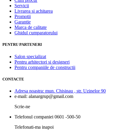
Cum procur
Servicii
Livrarea si achitarea
Promotii
Garantie
Marca de calitate
Ghidul cumparatorului
PENTRU PARTENERI
Salon specializat
Pentru arhitectori si designeri
Pentru companiile de constructii
CONTACTE
Adresa noastra:
mun. Chisinau , str. Uzinelor 90
e-mail:
alanargrup@gmail.com
Scrie-ne
Telefonul companiei
0601 -500-50
Telefonati-ma inapoi