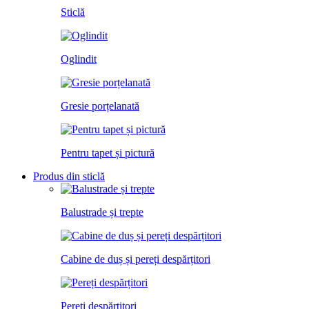
Sticlă
Oglindit
Gresie porțelanată
Pentru tapet și pictură
Produs din sticlă
Balustrade și trepte
Cabine de duș și pereți despărțitori
Pereți despărțitori