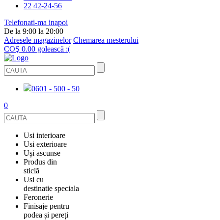
22 42-24-56
Telefonati-ma inapoi
De la 9:00 la 20:00
Adresele magazinelor
Chemarea mesterului
COŞ
0.00
golească :(
0601 - 500 - 50
0
Usi interioare
Usi exterioare
FURNIRUITE
Uși ascunse
USI METALICE
Produs din
STICLĂ
sticlă
ECOFURNIR
Usi cu
PENTRU APARTAMENT
BALUSTRADE ȘI TREPTE
destinatie speciala
OGLINDIT
Feronerie
SMALT
USI ANTIFOC (ANTIINCENDIU)
Finisaje pentru
PENTRU CASA
CABINE DE DUȘ ȘI PEREȚI DESPĂRȚITORI
ACCESORII
podea și pereți
GRESIE PORȚELANATĂ