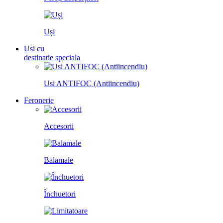
Uși
Usi cu
destinatie speciala
Usi ANTIFOC (Antiincendiu)
Feronerie
Accesorii
Balamale
Închuetori