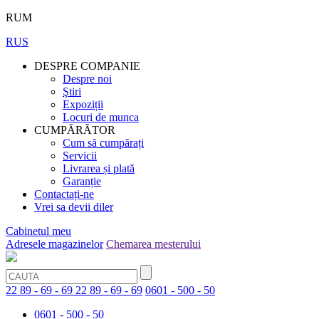
RUM
RUS
DESPRE COMPANIE
Despre noi
Ştiri
Expoziții
Locuri de munca
CUMPĂRĂTOR
Cum să cumpărați
Servicii
Livrarea și plată
Garanție
Contactați-ne
Vrei sa devii diler
Cabinetul meu
Adresele magazinelor
Chemarea mesterului
22 89 - 69 - 69
22 89 - 69 - 69
0601 - 500 - 50
0601 - 500 - 50