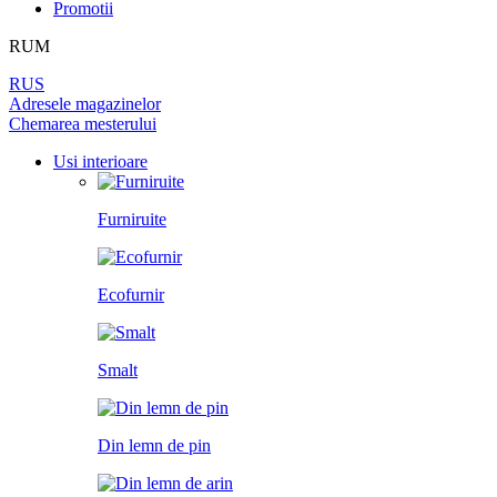
DIN LEMN DE PIN
Promotii
LAMINAT
PEREȚI DESPĂRȚITORI
BALAMALE
PENTRU TAPET ȘI PICTURĂ
RUM
DIN LEMN DE ARIN
PANOURI PENTRU PEREȚI
UȘI
RUS
ÎNCHUETORI
Adresele magazinelor
LICHIDARE DE STOC
Chemarea mesterului
LIMITATOARE
TOATE USILE
Usi interioare
MINERE PENTRU UȘI
Furniruite
SISTEM DE GLISARE
Ecofurnir
Smalt
Din lemn de pin