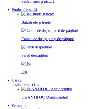
Pentru tapet și pictură
Produs din sticlă
Balustrade și trepte
Cabine de duș și pereți despărțitori
Pereți despărțitori
Uși
Usi cu
destinatie speciala
Usi ANTIFOC (Antiincendiu)
Feronerie