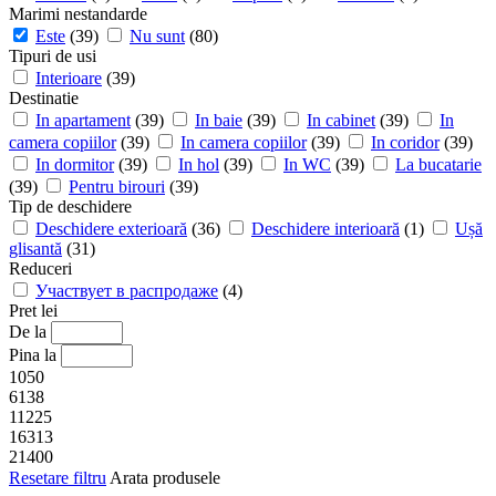
Marimi nestandarde
Este
(39)
Nu sunt
(80)
Tipuri de usi
Interioare
(39)
Destinatie
In apartament
(39)
In baie
(39)
In cabinet
(39)
In
camera copiilor
(39)
In camera copiilor
(39)
In coridor
(39)
In dormitor
(39)
In hol
(39)
In WC
(39)
La bucatarie
(39)
Pentru birouri
(39)
Tip de deschidere
Deschidere exterioară
(36)
Deschidere interioară
(1)
Ușă
glisantă
(31)
Reduceri
Участвует в распродаже
(4)
Pret lei
De la
Pina la
1050
6138
11225
16313
21400
Resetare filtru
Arata produsele