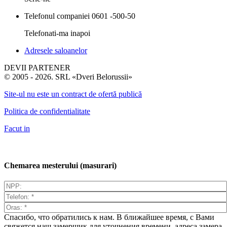
Telefonul companiei
0601 -500-50
Telefonati-ma inapoi
Adresele saloanelor
DEVII PARTENER
© 2005 - 2026. SRL «Dveri Belorussii»
Site-ul nu este un contract de ofertă publică
Politica de confidentialitate
Facut in
Chemarea mesterului (masurari)
Спасибо, что обратились к нам. В ближайшее время, с Вами
свяжется наш замерщик для уточнения времени, адреса замера