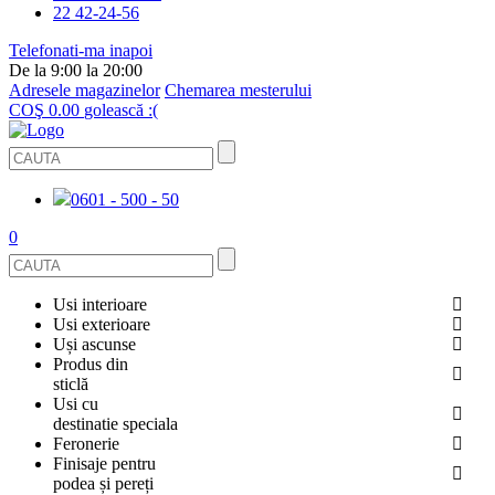
22 42-24-56
Telefonati-ma inapoi
De la 9:00 la 20:00
Adresele magazinelor
Chemarea mesterului
COŞ
0.00
golească :(
0601 - 500 - 50
0
Usi interioare
Usi exterioare
FURNIRUITE
Uși ascunse
USI METALICE
Produs din
STICLĂ
sticlă
ECOFURNIR
Usi cu
PENTRU APARTAMENT
BALUSTRADE ȘI TREPTE
destinatie speciala
OGLINDIT
Feronerie
SMALT
USI ANTIFOC (ANTIINCENDIU)
Finisaje pentru
PENTRU CASA
CABINE DE DUȘ ȘI PEREȚI DESPĂRȚITORI
ACCESORII
podea și pereți
GRESIE PORȚELANATĂ