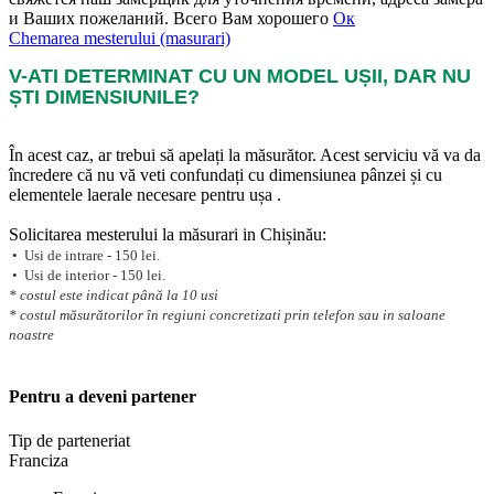
и Ваших пожеланий. Всего Вам хорошего
Ок
Chemarea mesterului (masurari)
V-ATI DETERMINAT CU UN MODEL UȘII, DAR NU
ȘTI DIMENSIUNILE?
În acest caz, ar trebui să apelați la măsurător. Acest serviciu vă va da
încredere că nu vă veti confundați cu dimensiunea pânzei și cu
elementele laerale necesare pentru ușa .
Solicitarea mesterului la măsurari in Chișinău:
• Usi de intrare - 150 lei.
• Usi de interior - 150 lei.
* costul este indicat până la 10 usi
* costul măsurătorilor în regiuni concretizati prin telefon sau in saloane
noastre
Pentru a deveni partener
Tip de parteneriat
Franciza