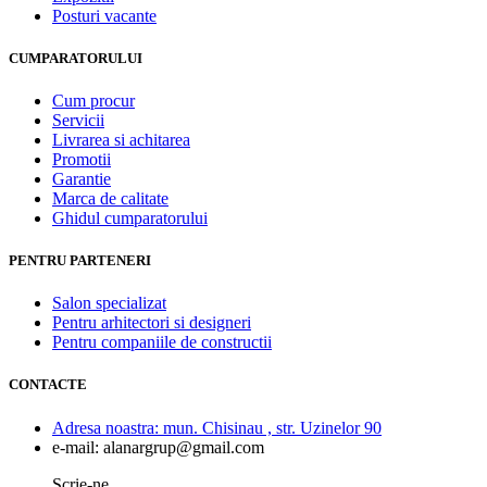
Posturi vacante
CUMPARATORULUI
Cum procur
Servicii
Livrarea si achitarea
Promotii
Garantie
Marca de calitate
Ghidul cumparatorului
PENTRU PARTENERI
Salon specializat
Pentru arhitectori si designeri
Pentru companiile de constructii
CONTACTE
Adresa noastra:
mun. Chisinau , str. Uzinelor 90
e-mail:
alanargrup@gmail.com
Scrie-ne