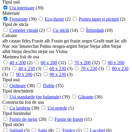
Tipul usii
Usi interioare
(39)
Materiale
Furniruite
(39)
Eco-furnir
(2)
Pentru tapet și pictură
(2)
Tipul de sticla
Complet vitrată
(2)
Cu sticlă
(14)
Înfundată
(10)
Culoare
alb
caștan
fideș
Frasin alb
Frasin gri
frasin negru
Grafit matt
lac alb
Nuc
nuc întunechat
Patina neagra-argint
Stejar
Stejar albit
Stejar
albit
Stejar deschis
stejar sur
Visina
Marimea foii de usa
40 x 200
(2)
60 x 200
(32)
70 x 200
(32)
80 x 200
(35)
40 x 230
(3)
60 x 230
(3)
70 x 230
(3)
80 x 230
(3)
90 x 200
(32)
90 x 230
(3)
Tipul usii
Ordinare
(38)
Duble
(35)
Tipul deschiderii
Usi standarde (pe balamale)
(39)
Glisante
(36)
Constructia foii de usa
Cu lambriu
(38)
Usi netede
(1)
Tipul furnirului
Furnir de stejar
(28)
Furnir de frasin
(11)
Tipul sticlei
Sablată
(5)
Satin
(8)
Triplex
(1)
Lacobel
(6)