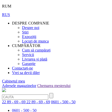
RUM
RUS
DESPRE COMPANIE
Despre noi
Ştiri
Expoziții
Locuri de munca
CUMPĂRĂTOR
Cum să cumpărați
Servicii
Livrarea și plată
Garanție
Contactați-ne
Vrei sa devii diler
Cabinetul meu
Adresele magazinelor
Chemarea mesterului
22 89 - 69 - 69
22 89 - 69 - 69
0601 - 500 - 50
0601 - 500 - 50